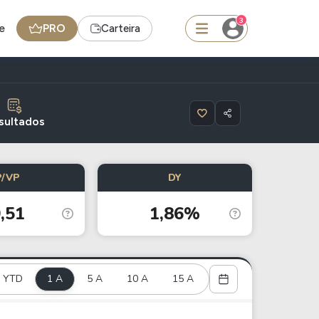
3
e
PRO
Carteira
squisar
sultados
FII
P/VP
DY
TRXF11
,51
1,86%
edas
Ideias
Agenda de Dividendos
YTD
1 A
Radar do Dividendo Inteligente
5 A
10 A
15 A
oin - BNB
Carteiras Recomendadas