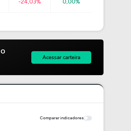
-24,03%
0,00%
do
Acessar carteira
Comparar indicadores