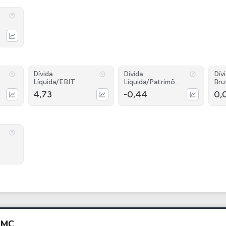
Dívida
Dívida
Dív
Líquida/EBIT
Líquida/Patrimôni
Bru
o
4,73
-0,44
0,
HMC