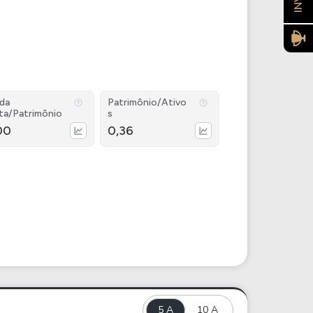
ida
Patrimônio/Ativo
ta/Patrimônio
s
00
0,36
5 A
10 A