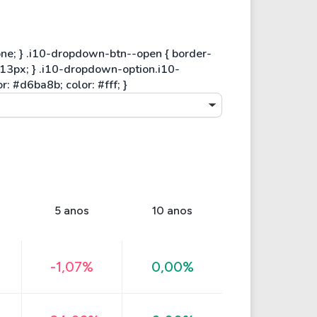
5 anos
10 anos
-1,07%
0,00%