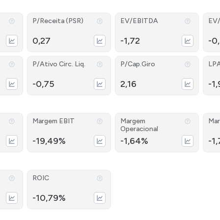
P/Receita (PSR)
EV/EBITDA
EV
0,27
-1,72
-0
P/Ativo Circ. Liq.
P/Cap.Giro
LP
-0,75
2,16
-1,
Margem EBIT
Margem
Mar
Operacional
-19,49%
-1,64%
-1
ROIC
-10,79%