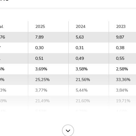
al
2025
2024
2023
,76
7,89
5,63
9,87
7
0,30
0,31
0,38
1
0,51
0,49
0,55
6%
3,69%
3,58%
2,58%
0%
25,25%
21,56%
33,36%
73%
3,77%
5,44%
3,84%
69%
21,49%
21,60%
19,71%
64%
5,53%
6,79%
4,60%
,49%
2,03%
7,47%
0,71%
37%
5,67%
10,99%
4,92%