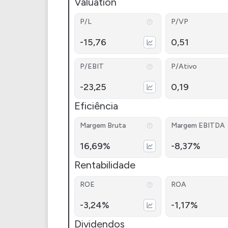
Valuation
P/L
P/VP
-15,76
0,51
P/EBIT
P/Ativo
-23,25
0,19
Eficiência
Margem Bruta
Margem EBITDA
16,69%
-8,37%
Rentabilidade
ROE
ROA
-3,24%
-1,17%
Dividendos