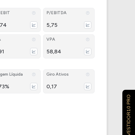
/EBIT
P/EBITDA
,74
5,75
A
VPA
91
58,84
gem Líquida
Giro Ativos
,73%
0,17
INVESTIDOR10 PRO