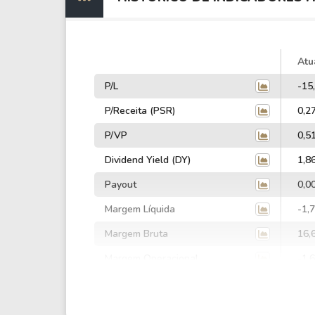
Atu
P/L
-15
P/Receita (PSR)
0,2
P/VP
0,5
Dividend Yield (DY)
1,8
Payout
0,0
Margem Líquida
-1,
Margem Bruta
16,
Margem Operacional
-1,
Margem EBIT
-19
Margem EBITDA
-8,