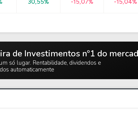
-15,04%
%
30,55%
-15,07%
ira de Investimentos nº1 do merca
um só lugar. Rentabilidade, dividendos e
ados automaticamente