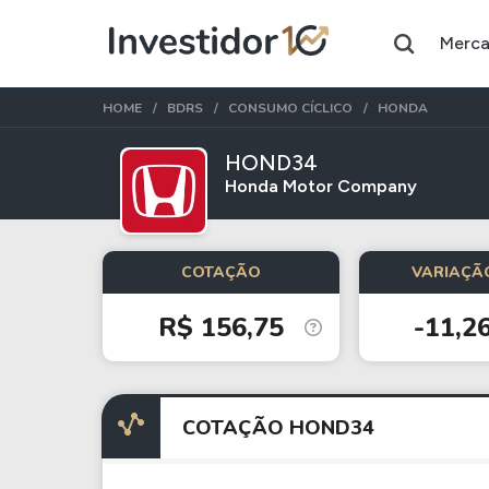
Merc
HOME
BDRS
CONSUMO CÍCLICO
HONDA
HOND34
Honda Motor Company
Assuntos do momento
Índice
Índice
COTAÇÃO
VARIAÇÃO
Ibovespa
Selic
R$ 156,75
-11,2
Ações
FIIs
Taesa
XPML11
COTAÇÃO HOND34
Itausa
RECR11
Ambev
HGLG11