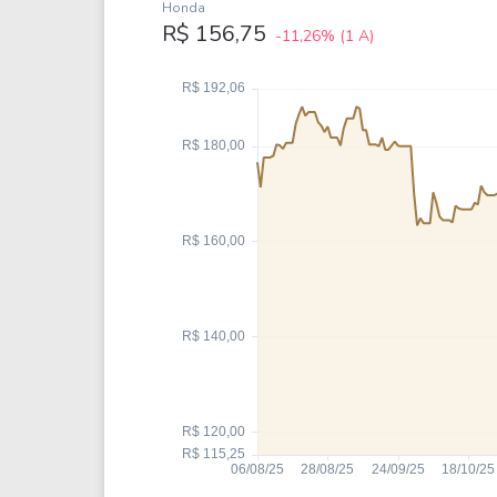
Weg
XPLG11
Honda
R$ 156,75
-11,26%
(1 A)
Klabin
KNRI11
Petrobrás
KNCR11
Ver todos
Ver todos