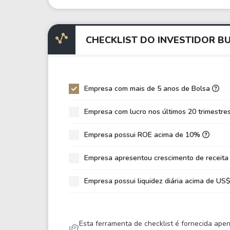
EV/EBITDA
-1,
EV/EBIT
-0,
CHECKLIST DO INVESTIDOR 
P/EBITDA
5,7
P/EBIT
-23
P/Ativo
0,1
Empresa com mais de 5 anos de Bolsa
VPA
58,
Empresa com lucro nos últimos 20 trimestre
LPA
-1,
Empresa possui ROE acima de 10%
Giro de Ativos
0,1
ROE
-3,
Empresa apresentou crescimento de receita
ROIC
-10
Empresa possui liquidez diária acima de U
ROA
-1,
Dívida Líquida / Patrimônio
-0,
Esta ferramenta de checklist é fornecida ape
Dívida Líquida / EBITDA
11,