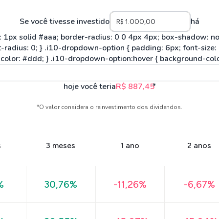
Se você tivesse investido
há
hoje você teria
R$ 887,45
*
*O valor considera o reinvestimento dos dividendos.
s
3 meses
1 ano
2 anos
%
30,76%
-11,26%
-6,67%