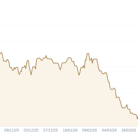
HASH11
Google
Dogecoin
GOLD11
Meta
Solana
XINA11
Coca-Cola
Cardano
Ver todos
Ver todos
Ver todos