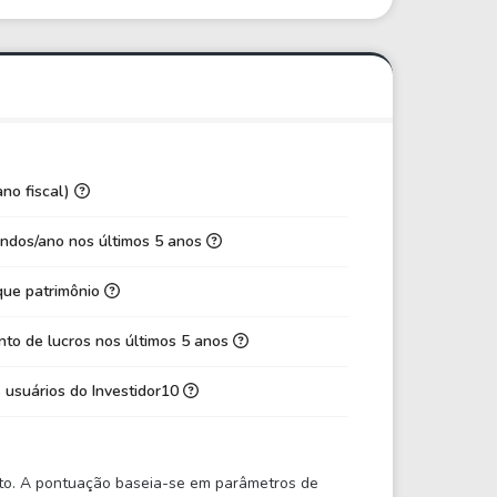
5,72
5,87
9,50
9,92
2,28
2,83
3,56
4,72
0,17
0,21
ano fiscal)
53,07
49,93
ndos/ano nos últimos 5 anos
3,67
3,61
que patrimônio
0,16
0,17
6,92%
7,22%
to de lucros nos últimos 5 anos
2,63%
4,02%
 usuários do Investidor10
3,11%
3,09%
-0,36
-0,33
ento. A pontuação baseia-se em parâmetros de
-10,10
-6,93