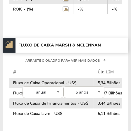
0,99%.
ROIC - (%)
-%
-%
A empresa é negociada no Brasil através do BDR
M1MC34
, ou pode ser adquirida no exterior através
do ticker
MMC
.
FLUXO DE CAIXA MARSH & MCLENNAN
ARRASTE O QUADRO PARA VER MAIS DADOS
#
Últ. 12M
Fluxo de Caixa Operacional - US$
5,34 Bilhões
anual
5 anos
Fluxo de Caixa de Investimentos - US$
-7,97 Bilhões
Fluxo de Caixa de Financiamentos - US$
3,44 Bilhões
Fluxo de Caixa Livre - US$
5,11 Bilhões