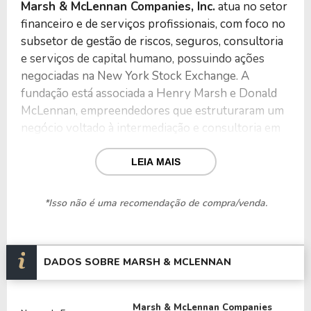
Marsh & McLennan Companies, Inc.
atua no setor
financeiro e de serviços profissionais, com foco no
subsetor de gestão de riscos, seguros, consultoria
e serviços de capital humano, possuindo ações
negociadas na New York Stock Exchange. A
fundação está associada a Henry Marsh e Donald
McLennan, empreendedores que estruturaram um
negócio voltado à intermediação e consultoria em
seguros no mercado norte-americano.
LEIA MAIS
A constituição ocorreu em ambiente privado, sem
participação direta de governos. As motivações
*Isso não é uma recomendação de compra/venda.
iniciais estiveram relacionadas à necessidade de
oferecer soluções especializadas em seguros e
gestão de riscos para empresas, em um contexto de
DADOS SOBRE MARSH & MCLENNAN
crescente complexidade econômica e expansão das
atividades industriais e comerciais.
Marsh & McLennan Companies