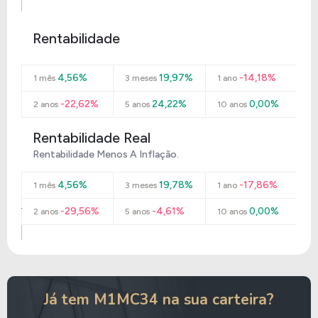
Rentabilidade
4,56%
19,97%
-14,18%
1 mês
3 meses
1 ano
-22,62%
24,22%
0,00%
2 anos
5 anos
10 anos
Rentabilidade Real
Rentabilidade Menos A Inflação.
4,56%
19,78%
-17,86%
1 mês
3 meses
1 ano
-29,56%
-4,61%
0,00%
2 anos
5 anos
10 anos
Já tem M1MC34 na sua carteira?