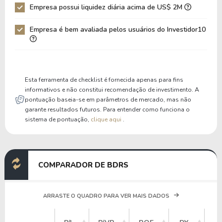
Empresa possui liquidez diária acima de US$ 2M
Patrimônio / Ativos
0,24
0,25
Empresa é bem avaliada pelos usuários do Investidor10
Liquidez Corrente
0,00
0,00
P/Cap Giro
0,00
0,00
P/Ativo Circ Líq
0,00
0,00
Esta ferramenta de checklist é fornecida apenas para fins
informativos e não constitui recomendação de investimento. A
pontuação baseia-se em parâmetros de mercado, mas não
garante resultados futuros. Para entender como funciona o
sistema de pontuação,
clique aqui
.
COMPARADOR DE BDRS
ARRASTE O QUADRO PARA VER MAIS DADOS
V