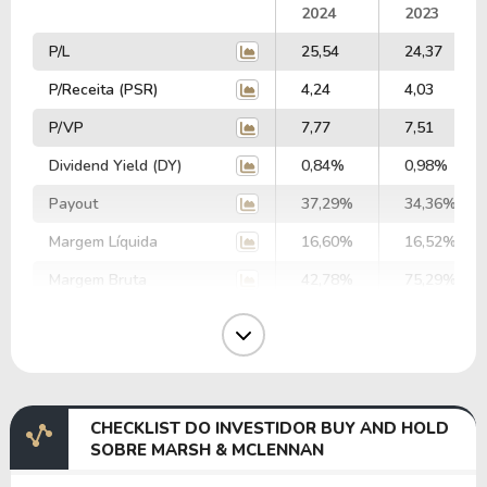
2024
2023
P/L
25,54
24,37
P/Receita (PSR)
4,24
4,03
P/VP
7,77
7,51
Dividend Yield (DY)
0,84%
0,98%
Payout
37,29%
34,36%
Margem Líquida
16,60%
16,52%
Margem Bruta
42,78%
75,29%
Margem Operacional
23,78%
23,48%
Margem EBIT
17,13%
18,24%
Margem EBITDA
20,44%
21,59%
CHECKLIST DO INVESTIDOR BUY AND HOLD
EV/EBITDA
86,81
82,96
SOBRE MARSH & MCLENNAN
EV/EBIT
103,61
98,19