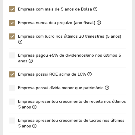
P/EBITDA
14,97
28,25
Empresa com mais de 5 anos de Bolsa
P/EBIT
16,78
36,22
Empresa nunca deu prejuízo (ano fiscal)
P/Ativo
1,84
1,91
Empresa com lucro nos últimos 20 trimestres (5 anos)
VPA
26,90
24,48
LPA
8,19
7,54
Empresa pagou +5% de dividendos/ano nos últimos 5
Giro de Ativos
0,11
0,12
anos
ROE
30,43%
30,81%
Empresa possui ROE acima de 10%
ROIC
0,00%
0,00%
Empresa possui dívida menor que patrimônio
ROA
7,19%
7,82%
Dívida Líquida / Patrimônio
1,28
0,70
Empresa apresentou crescimento de receita nos últimos
5 anos
Dívida Líquida / EBITDA
13,73
7,08
Empresa apresentou crescimento de lucros nos últimos
Dívida Líquida / EBIT
16,39
8,38
5 anos
Dívida Bruta / Patrimônio
1,46
0,97