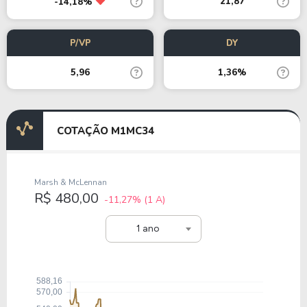
21,87
-14,18%
P/VP
DY
5,96
1,36%
COTAÇÃO M1MC34
Marsh & McLennan
R$ 480,00
-11,27%
(1 A)
1 ano