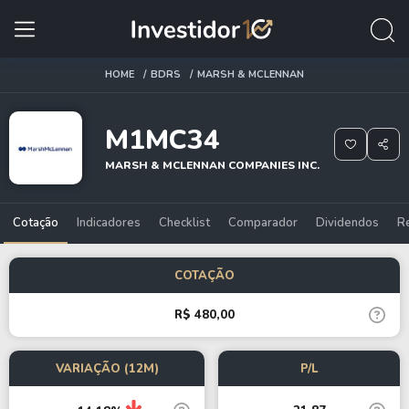
HOME
BDRS
MARSH & MCLENNAN
M1MC34
MARSH & MCLENNAN COMPANIES INC.
Cotação
Indicadores
Checklist
Comparador
Dividendos
R
COTAÇÃO
R$ 480,00
VARIAÇÃO (12M)
P/L