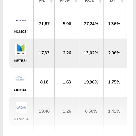
P/L
P/VP
ROE
DY
M
21,87
5,96
27,24%
1,36%
U
M1MC34
17,33
2,26
13,02%
2,06%
U
METB34
8,18
1,63
19,96%
1,75%
U
CINF34
19,46
1,26
6,50%
1,41%
U
U1NM34