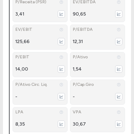
P/Receita (PSR)
EV/EBITDA
3,41
90,65
EV/EBIT
P/EBITDA
125,66
12,31
P/EBIT
P/Ativo
14,00
1,54
P/Ativo Circ. Liq.
P/Cap.Giro
-
-
LPA
VPA
8,35
30,67