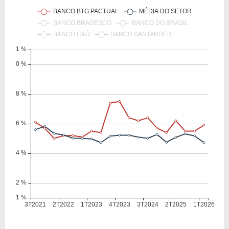
VPA
6,38
6,00
LPA
1,48
1,37
Giro Ativos
0,10
0,09
ROE
23,23%
22,79%
ROIC
24,08%
23,60%
ROA
2,41%
2,33%
Patrimônio / Ativos
0,10
0,10
Passivos / Ativos
0,90
0,90
Liquidez Corrente
0,98
0,98
CAGR Receitas 5 anos
36,59%
36,59%
CAGR Lucros 5 anos
37,20%
37,20%