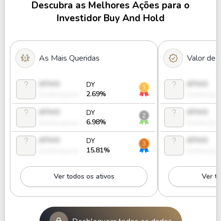
Descubra as Melhores Ações para o
Investidor Buy And Hold
As Mais Queridas
Valor de
ATIVO
ATIVO
DY
2.69%
Desbloquear
Desbloque
ATIVO
ATIVO
DY
6.98%
Desbloquear
Desbloque
ATIVO
ATIVO
DY
15.81%
Desbloquear
Desbloque
Ver todos os ativos
Ver to