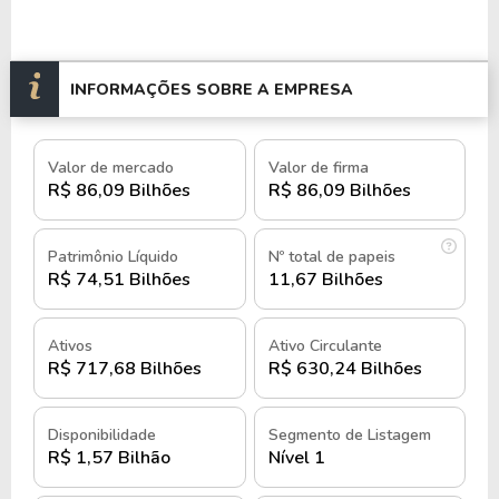
Suas ações estão listadas na bolsa de valores
brasileira sob os códigos
BPAC11
,
BPAC3
e
INFORMAÇÕES SOBRE A EMPRESA
BPAC5
e
BPAC11F
,
BPAC3F
,
BPAC5F
no
mercado fracionário.
Valor de mercado
Valor de firma
História e quando foi criado o BTG
R$ 86,09 Bilhões
R$ 86,09 Bilhões
Pactual
Patrimônio Líquido
Nº total de papeis
O BTG Pactual foi fundado em 1983, no Rio de
R$ 74,51 Bilhões
11,67 Bilhões
Janeiro, por André Jacurski, Luiz Cezar Fernandes e
esde o início, a empresa adotou
Paulo Guedes, e d
Ativos
Ativo Circulante
um modelo de gestão baseado na partnership,
R$ 717,68 Bilhões
R$ 630,24 Bilhões
meritocracia e empreendedorismo.
Disponibilidade
Segmento de Listagem
Em 1998, houve uma troca significativa na carta de
R$ 1,57 Bilhão
Nível 1
sócios, com André Esteves, Eduardo Plass, Gilberto
Sayão e Marcelo Serfaty assumindo a liderança e