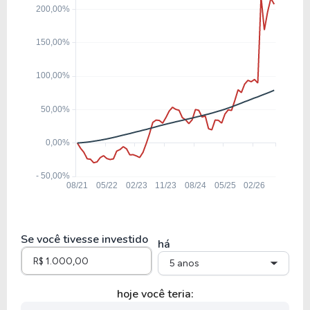
BRSR6
6,00
0,84
14,05%
11,4
ABCB4
4,19
0,49
11,77%
17,49
BAZA3
9,43
1,25
13,26%
8,89
BEES3
Se você tivesse investido
há
5 anos
hoje você teria: