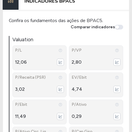
INDICADORES
BPAC5
Confira os fundamentos das ações de BPAC5.
Comparar indicadores
Valuation
P/L
P/VP
12,06
2,80
P/Receita (PSR)
EV/Ebit
3,02
4,74
P/Ebit
P/Ativo
11,49
0,29
P/Ativo Circ. Liq.
P/Cap.Giro