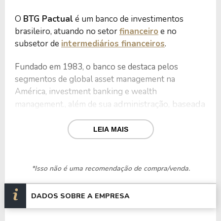
O
BTG Pactual
é um banco de investimentos
brasileiro, atuando no setor
financeiro
e no
subsetor de
intermediários financeiros
.
Fundado em 1983, o banco se destaca pelos
segmentos de global asset management na
América, investment banking e wealth
administração, baseada
management., além de sua
em um modelo de partnership e meritocracia,
contando com cerca de 156 executivos, o que
LEIA MAIS
permitiu ao BTG Investments adquirir o UBS
Pactual.
*Isso não é uma recomendação de compra/venda.
Além de suas operações tradicionais de
investimento e gestão de ativos, o banco controla o
DADOS SOBRE A EMPRESA
Banco PAN, a Empiricus, a Exame, a Enforce, a Too
Seguros, o BoostLab, a frente de Precatórios, além