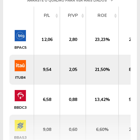
ARRASTE O QUADRO PARA VER MAIS DADOS
P/L
P/VP
ROE
DY
12,06
2,80
23,23%
2,29
BPAC5
9,54
2,05
21,50%
8,43
ITUB4
6,58
0,88
13,42%
9,15
BBDC3
9,08
0,60
6,60%
2,69
BBAS3