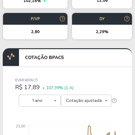
12,06
102,18%
P/VP
DY
2,80
2,29%
COTAÇÃO BPAC5
BVMF
BPAC5
R$ 17,89
+ 107,39%
(1 A)
1 ano
Cotação ajustada