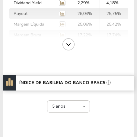
Dividend Yield
2,29%
4,18%
Payout
28,04%
25,75%
Margem Líquida
25,06%
25,42%
Margem Bruta
17,22%
17,74%
Margem Ebit
26,31%
27,45%
Margem Ebtida
-
0,00%
EV/Ebitda
-
-
EV/Ebit
4,74
18,51
ÍNDICE DE BASILEIA DO BANCO BPAC5
P/Ebitda
-
-
P/Ebit
11,49
7,54
5 anos
P/Ativo
0,29
0,19
P/Cap.Giro
-16,15
-8,60
P/Ativo Circ. Liq.
-2,39
-1,53