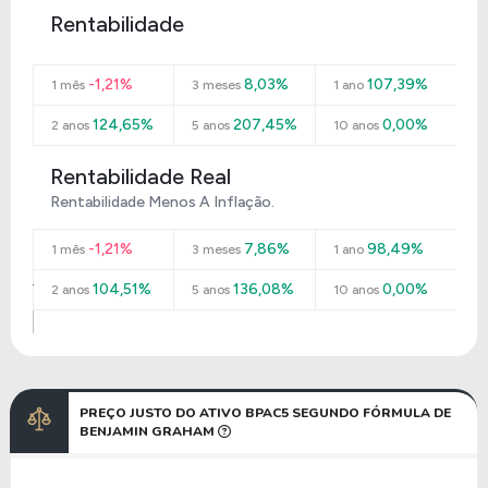
Rentabilidade
-1,21%
8,03%
107,39%
1 mês
3 meses
1 ano
124,65%
207,45%
0,00%
2 anos
5 anos
10 anos
Rentabilidade Real
Rentabilidade Menos A Inflação.
-1,21%
7,86%
98,49%
1 mês
3 meses
1 ano
104,51%
136,08%
0,00%
2 anos
5 anos
10 anos
PREÇO JUSTO DO ATIVO BPAC5 SEGUNDO FÓRMULA DE
BENJAMIN GRAHAM