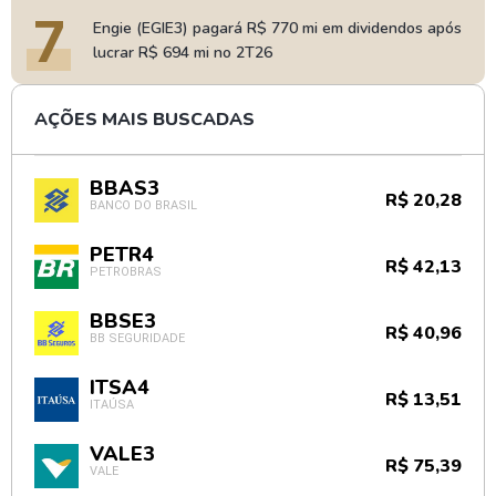
7
Engie (EGIE3) pagará R$ 770 mi em dividendos após
lucrar R$ 694 mi no 2T26
AÇÕES MAIS BUSCADAS
BBAS3
R$ 20,28
BANCO DO BRASIL
PETR4
R$ 42,13
PETROBRAS
BBSE3
R$ 40,96
BB SEGURIDADE
ITSA4
R$ 13,51
ITAÚSA
VALE3
R$ 75,39
VALE