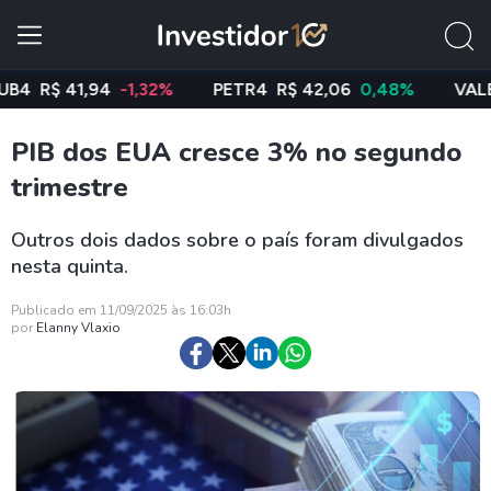
R$ 41,94
-1,32%
PETR4
R$ 42,06
0,48%
VALE3
R$
PIB dos EUA cresce 3% no segundo
trimestre
Outros dois dados sobre o país foram divulgados
nesta quinta.
Publicado em 11/09/2025 às 16:03h
por
Elanny Vlaxio