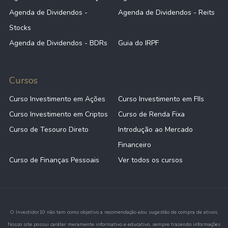
Agenda de Dividendos -
Agenda de Dividendos - Reits
Stocks
Agenda de Dividendos - BDRs
Guia do IRPF
Cursos
Curso Investimento em Ações
Curso Investimento em FIIs
Curso Investimento em Criptos
Curso de Renda Fixa
Curso de Tesouro Direto
Introdução ao Mercado
Financeiro
Curso de Finanças Pessoais
Ver todos os cursos
O Investidor10 não tem como objetivo a recomendação e/ou sugestão de compra de ativos.
Nosso site possui caráter meramente informativo e educativo, sempre trazendo informações