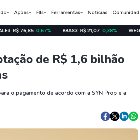
ado
Ações
FIIs
Ferramentas
Notícias
Comunidad
85
0,67%
BBAS3
R$ 21,07
0,38%
WEGE3
R$ 48,6
Pe
tação de R$ 1,6 bilhão
as
Índice
Ação
Ação
Selic
BB Seguridade
Bradsaú
o para o pagamento de acordo com a SYN Prop e a
ETFs
Stocks
Criptomo
BOVA11
Tesla
Bitcoin
IVVB11
Apple
Ethereum
SMAL11
Amazon
Binance C