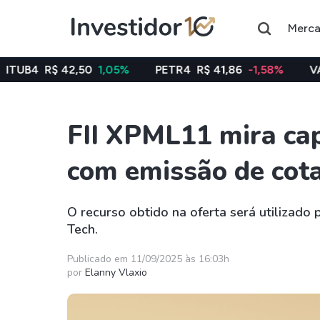
Merc
42,50
1,05%
PETR4
R$ 41,86
-1,58%
VALE3
R$ 76,
FII XPML11 mira cap
Assuntos do momento
com emissão de cot
Índice
Commodity
Ibovespa
Petróleo
O recurso obtido na oferta será utilizad
Tech.
Ações
FIIs
Taesa
XPML11
Publicado em 11/09/2025 às 16:03h
por
Elanny Vlaxio
Itausa
RECR11
Ambev
HGLG11