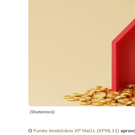
Weg
XPLG11
Klabin
KNRI11
Petrobrás
KNCR11
Ver todos
Ver todos
(Shutterstock)
O
Fundo Imobiliário XP Malls (XPML11)
aprovo