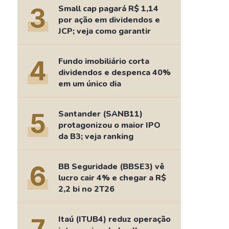
Comparador de Ativos
3
Small cap pagará R$ 1,14
As Ações Mais Buscadas
por ação em dividendos e
JCP; veja como garantir
Guia do Iniciante
4
Fundo imobiliário corta
dividendos e despenca 40%
em um único dia
5
Santander (SANB11)
protagonizou o maior IPO
da B3; veja ranking
6
BB Seguridade (BBSE3) vê
lucro cair 4% e chegar a R$
2,2 bi no 2T26
Itaú (ITUB4) reduz operação