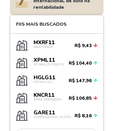
7
internacional, de olho na
rentabilidade
FIIS MAIS BUSCADOS
MXRF11
R$ 9,43
MAXI RENDA
XPML11
R$ 104,40
XP MALLS FUNDOS
HGLG11
R$ 147,96
PÁTRIA LOG
KNCR11
R$ 106,85
KINEA RENDIMENTOS IM
GARE11
R$ 8,16
GUARDIAN REAL ESTATE