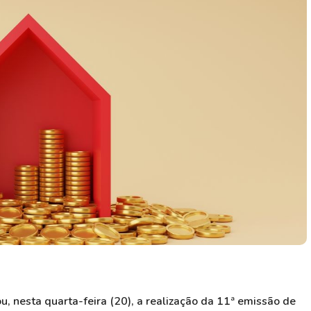
HASH11
Google
Dogecoin
GOLD11
Meta
Solana
XINA11
Coca-Cola
Cardano
Ver todos
Ver todos
Ver todos
u, nesta quarta-feira (20), a realização da 11ª emissão de