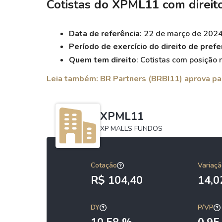
Cotistas do XPML11 com direito
Data de referência
: 22 de março de 2024
Período de exercício do direito de prefe
Quem tem direito
: Cotistas com posição 
Leia também: BR Partners (BRBI11) aprova p
XPML11
XP MALLS FUNDOS
Cotação
Variaçã
R$ 104,40
14,
DY
P/VP