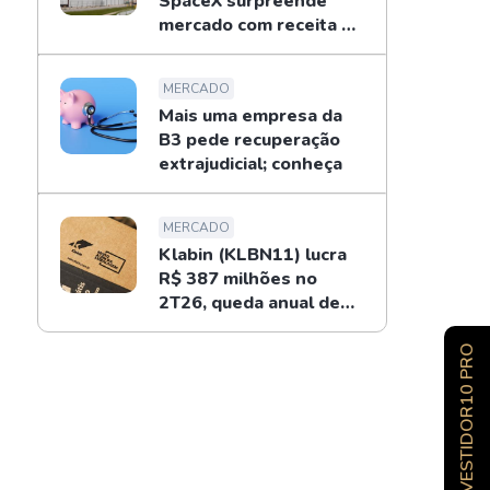
SpaceX surpreende
mercado com receita de
US$ 7,8 bilhões
MERCADO
Mais uma empresa da
B3 pede recuperação
extrajudicial; conheça
MERCADO
Klabin (KLBN11) lucra
R$ 387 milhões no
2T26, queda anual de
34%
INVESTIDOR10 PRO