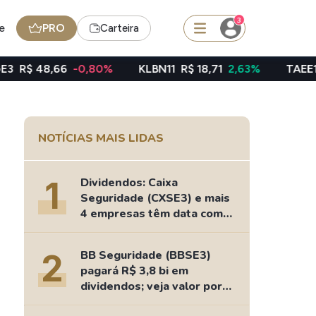
3
e
PRO
Carteira
6
-0,80%
KLBN11
R$ 18,71
2,63%
TAEE11
R$ 40,06
squisar
NOTÍCIAS MAIS LIDAS
BDR
de
SpaceX
1
Dividendos: Caixa
Seguridade (CXSE3) e mais
4 empresas têm data com
nesta 2ª feira
edas
Ideias
2
BB Seguridade (BBSE3)
Agenda de Dividendos
pagará R$ 3,8 bi em
Radar do Dividendo Inteligente
dividendos; veja valor por
oin - BNB
Carteiras Recomendadas
ação