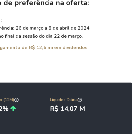
 de preferência na oferta:
;
rência
: 26 de março a 8 de abril de 2024;
no final da sessão do dia 22 de março.
agamento de R$ 12,6 mi em dividendos
o (12M)
Liquidez Diária
02%
R$ 14,07 M