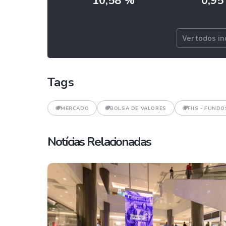
10,58 %
0,95
Ver todos i
Tags
MERCADO
BOLSA DE VALORES
FIIS - FUNDO
Notícias Relacionadas