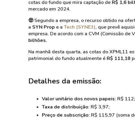
cotas do fundo que mira captação de
R$ 1,6 bi
mercado em 2024.
🤑 Segundo a empresa, o recurso obtido na ofer
a
SYN Prop
e a
Tech (SYNE3)
, que prevê aquis
empresa. De acordo com a CVM (Comissão de Val
bilhões
.
Na manhã desta quarta, as cotas do XPML11 e
patrimonial do fundo atualmente é
R$ 111,18
p
Detalhes da emissão:
Valor unitário dos novos papeis
: R$ 112;
Taxa de distribuição
: R$ 3,97;
Preço de subscrição
: R$ 115,97 (soma do 