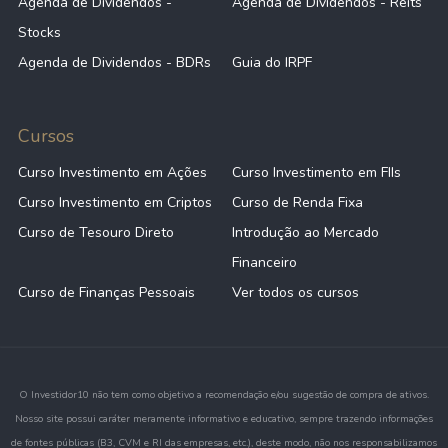
Agenda de Dividendos -
Agenda de Dividendos - Reits
Stocks
Agenda de Dividendos - BDRs
Guia do IRPF
Cursos
Curso Investimento em Ações
Curso Investimento em FIIs
Curso Investimento em Criptos
Curso de Renda Fixa
Curso de Tesouro Direto
Introdução ao Mercado
Financeiro
Curso de Finanças Pessoais
Ver todos os cursos
O Investidor10 não tem como objetivo a recomendação e/ou sugestão de compra de ativos.
Nosso site possui caráter meramente informativo e educativo, sempre trazendo informações
de fontes públicas (B3, CVM e RI das empresas, etc.), deste modo, não nos responsabilizamos