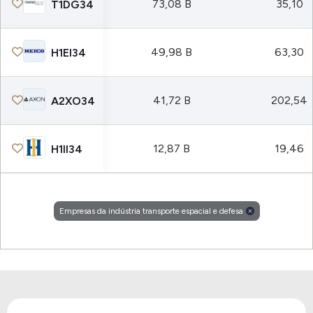
73,08 B
35,10
T1DG34
49,98 B
63,30
H1EI34
41,72 B
202,54
A2XO34
12,87 B
19,46
H1II34
Empresas da indústria transporte espacial e defesa