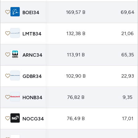
169,57 B
69,64
BOEI34
132,38 B
21,06
LMTB34
113,91 B
65,35
ARNC34
102,90 B
22,93
GDBR34
76,82 B
9,35
HONB34
76,49 B
17,01
NOCG34