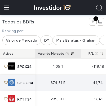
1
de empresas da indústria transport
Todos os BDRs
Ranking por:
Valor de Mercado
DY
Mais Baratas - Graham
M
Ativos
Valor de Mercado
P/L
1,05 T
-119,18
SPCX34
374,51 B
41,74
GEOO34
289,51 B
37,41
RYTT34