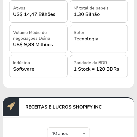
Cloud e VTEX.
Ativos
Nº total de papeis
US$ 14,47 Bilhões
1,30 Bilhão
A estrutura operacional da empresa inclui
escritórios distribuídos globalmente e uma
operação predominantemente baseada em
Volume Médio de
Setor
negociações Diária
Tecnologia
tecnologia e infraestrutura em nuvem, permitindo
US$ 9,89 Milhões
escalabilidade e grande capacidade de atendimento.
A força de trabalho é composta majoritariamente
Indústria
Paridade da BDR
Software
1 Stock = 120 BDRs
por equipes de engenharia, produto, marketing e
suporte técnico.
As ações da Shopify Inc. são negociadas na Bolsa
de Valores de Nova York (
NYSE
) e na Bolsa de
Toronto (TSX) sob o ticker SHOP.
RECEITAS E LUCROS SHOPIFY INC
História e quando foi criada a
Shopify Inc.
10 anos