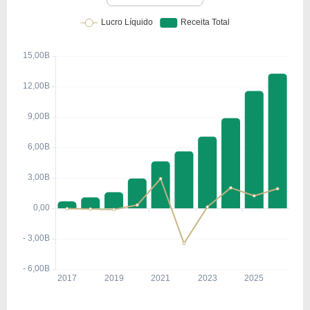
A Shopify Inc. foi fundada em 2006, em Ottawa, no
Canadá, por Tobias Lütke, Daniel Weinand e Scott
Lake. A criação da plataforma surgiu após os
fundadores enfrentarem dificuldades para criar
uma loja online para vender equipamentos de
snowboard, levando Tobias Lütke a desenvolver
sua própria tecnologia de e-commerce.
O lançamento da Shopify como plataforma ocorreu
em 2006, oferecendo inicialmente ferramentas
básicas para criação de lojas virtuais. Nos anos
seguintes, a empresa expandiu suas
funcionalidades, incluindo integrações com
gateways de pagamento, temas customizáveis e
recursos de marketing.
A
oferta pública inicial
(
IPO
) ocorreu em 2015,