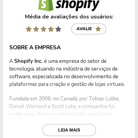
Média de avaliações dos usuários:
AVALIE
SOBRE A EMPRESA
A
Shopify Inc.
é uma empresa do setor de
tecnologia, atuando na indústria de serviços de
software, especializada no desenvolvimento de
plataformas para criação e gestão de lojas virtuais.
Fundada em 2006, no Canadá, por Tobias Lütke,
Daniel Weinand e Scott Lake, a companhia foi
criada para oferecer uma solução acessível e
escalável para empreendedores e empresas que
desejam vender produtos e serviços online.
LEIA MAIS