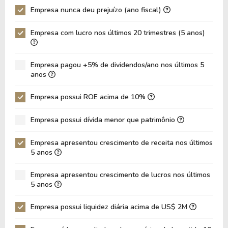
Empresa nunca deu prejuízo (ano fiscal)
P/Ativo
14,05
9,90
Empresa com lucro nos últimos 20 trimestres (5 anos)
VPA
10,34
8,95
LPA
0,94
1,56
Empresa pagou +5% de dividendos/ano nos últimos 5
Giro de Ativos
0,24
0,20
anos
ROE
9,14%
17,47%
Empresa possui ROE acima de 10%
ROIC
30,59%
26,48%
Empresa possui dívida menor que patrimônio
ROA
8,10%
14,50%
Dívida Líquida / Patrimônio
-0,43
-0,47
Empresa apresentou crescimento de receita nos últimos
5 anos
Dívida Líquida / EBITDA
-7,67
-9,96
Empresa apresentou crescimento de lucros nos últimos
Dívida Líquida / EBIT
-7,74
-10,11
5 anos
Dívida Bruta / Patrimônio
0,00
0,00
Empresa possui liquidez diária acima de US$ 2M
Patrimônio / Ativos
0,89
0,83