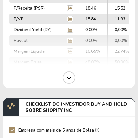
P/Receita (PSR)
18,46
15,52
P/VP
15,84
11,93
Dividend Yield (DY)
0,00%
0,00%
Payout
0,00%
0,00%
Margem Líquida
10,65%
22,74%
Margem Bruta
48,07%
50,36%
Margem Operacional
16,31%
14,66%
Margem EBIT
20,29%
19,24%
Margem EBITDA
20,48%
19,52%
CHECKLIST DO INVESTIDOR BUY AND HOLD
EV/EBITDA
250,95
341,29
SOBRE SHOPIFY INC
EV/EBIT
253,31
346,34
P/EBITDA
111,35
103,02
Empresa com mais de 5 anos de Bolsa
P/EBIT
113,18
105,87