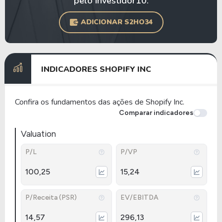
pelo Investidor10.
ADICIONAR S2HO34
INDICADORES SHOPIFY INC
Confira os fundamentos das ações de Shopify Inc.
Comparar indicadores
Valuation
P/L
P/VP
100,25
15,24
P/Receita (PSR)
EV/EBITDA
14,57
296,13