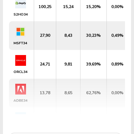
100,25
15,24
15,20%
0,00%
S2HO34
27,90
8,43
30,23%
0,49%
MSFT34
24,71
9,81
39,69%
0,89%
ORCL34
13,78
8,65
62,76%
0,00%
ADBE34
20,68
4,85
23,44%
0,60%
SSFO34