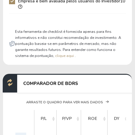
Empresa é bem avaliada pelos usuários do Investidor10
Liquidez Corrente
5,96
3,71
P/Cap Giro
28,17
36,40
P/Ativo Circ Líq
29,56
39,45
Esta ferramenta de checklist é fornecida apenas para fins
informativos e não constitui recomendação de investimento. A
pontuação baseia-se em parâmetros de mercado, mas não
garante resultados futuros. Para entender como funciona o
sistema de pontuação,
clique aqui
.
COMPARADOR DE BDRS
ARRASTE O QUADRO PARA VER MAIS DADOS
P/L
P/VP
ROE
DY