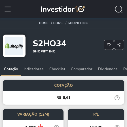
HOME
BDRS
SHOPIFY INC
S2HO34
SHOPIFY INC
Cotação
Indicadores
Checklist
Comparador
Dividendos
R
COTAÇÃO
R$ 6,61
VARIAÇÃO (12M)
P/L