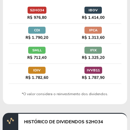
35,79
16,42
45,88%
0,00%
S2HO34
IBOV
A1UT34
R$ 976,80
R$ 1.414,00
CDI
IPCA
68,11
13,69
20,09%
0,00%
R$ 1.790,20
R$ 1.313,60
C1DN34
SMLL
IFIX
R$ 712,40
R$ 1.325,20
IDIV
IVVB11
R$ 1.782,60
R$ 1.787,90
*O valor considera o reinvestimento dos dividendos.
HISTÓRICO DE DIVIDENDOS S2HO34