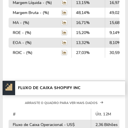
Margem Líquida - (%)
13,15%
16,97%
Nos últimos 12 meses a empresa teve um
faturamento de R$ 13,27 Bilhões, que gerou um
Margem Bruta - (%)
48,14%
49,02%
lucro no valor de R$ 1,93 Bilhão.
MA - (%)
16,71%
15,68%
ROE - (%)
15,20%
9,14%
Quanto aos seus principais indicadores, a empresa
possui um P/L de 100,25, um P/VP de 15,24 e nos
EOA - (%)
13,32%
8,10%
últimos 12 meses a empresa não pagou dividendos.
ROIC - (%)
27,03%
30,59%
A empresa é negociada no Brasil através do BDR
S2HO34
, ou pode ser adquirida no exterior através
do ticker
SHOP
.
FLUXO DE CAIXA SHOPIFY INC
ARRASTE O QUADRO PARA VER MAIS DADOS
#
Últ. 12M
Fluxo de Caixa Operacional - US$
2,36 Bilhões