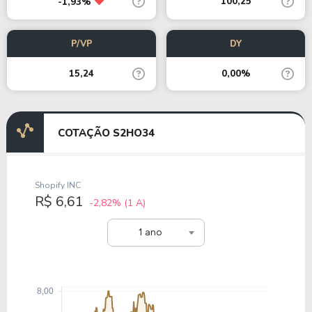
100,25
-1,93%
P/VP
DY
15,24
0,00%
COTAÇÃO S2HO34
Shopify INC
R$ 6,61
-2,82%
(1 A)
1 ano