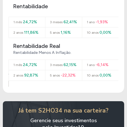
Rentabilidade
24,72%
62,41%
-1,93%
1 mês
3 meses
1 ano
111,86%
1,16%
0,00%
2 anos
5 anos
10 anos
Rentabilidade Real
Rentabilidade Menos A Inflação.
24,72%
62,15%
-6,14%
1 mês
3 meses
1 ano
92,87%
-22,32%
0,00%
2 anos
5 anos
10 anos
Já tem S2HO34 na sua carteira?
Gerencie seus investimentos