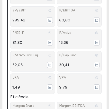
EV/EBIT
P/EBITDA
299,42
80,80
P/EBIT
P/Ativo
81,80
13,36
P/Ativo Circ. Liq.
P/Cap.Giro
32,05
30,41
LPA
VPA
1,49
9,79
Eficiência
Margem Bruta
Margem EBITDA