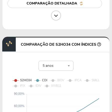
COMPARAÇÃO DETALHADA
55,23
75,51
136,72%
0,00%
F1TN34
26,15
4,55
17,39%
0,97%
SAPP34
COMPARAÇÃO DE S2HO34 COM ÍNDICES
59,15
7,76
13,11%
0,26%
5 anos
EAIN34
77,52
10,34
13,34%
0,00%
N1OW34
34,28
3,57
10,41%
0,00%