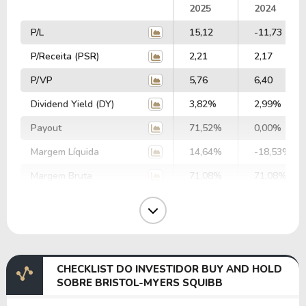
2025
2024
P/L
15,12
-11,73
P/Receita (PSR)
2,21
2,17
P/VP
5,76
6,40
Dividend Yield (DY)
3,82%
2,99%
Payout
71,52%
0,00%
Margem Líquida
14,64%
-18,53%
Margem Bruta
71,08%
71,08%
Margem Operacional
28,47%
12,19%
Margem EBIT
15,21%
5,44%
Margem EBITDA
23,03%
20,67%
CHECKLIST DO INVESTIDOR BUY AND HOLD
EV/EBITDA
56,52
65,48
SOBRE BRISTOL-MYERS SQUIBB
EV/EBIT
85,55
248,93