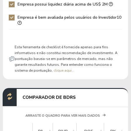
Empresa possui liquidez diária acima de US$ 2M
Patrimônio / Ativos
0,21
0,18
Empresa é bem avaliada pelos usuários do Investidor10
Liquidez Corrente
1,26
1,25
P/Cap Giro
21,86
21,69
P/Ativo Circ Líq
-3,10
-2,81
Esta ferramenta de checklist é fornecida apenas para fins
informativos e não constitui recomendação de investimento. A
pontuação baseia-se em parâmetros de mercado, mas não
garante resultados futuros. Para entender como funciona o
sistema de pontuação,
clique aqui
.
COMPARADOR DE BDRS
ARRASTE O QUADRO PARA VER MAIS DADOS