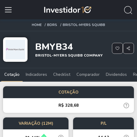
HOME
BDRS
BRISTOL-MYERS SQUIBB
BMYB34
BRISTOL-MYERS SQUIBB COMPANY
Cotação
Indicadores
Checklist
Comparador
Dividendos
R
COTAÇÃO
R$ 328,68
VARIAÇÃO (12M)
P/L