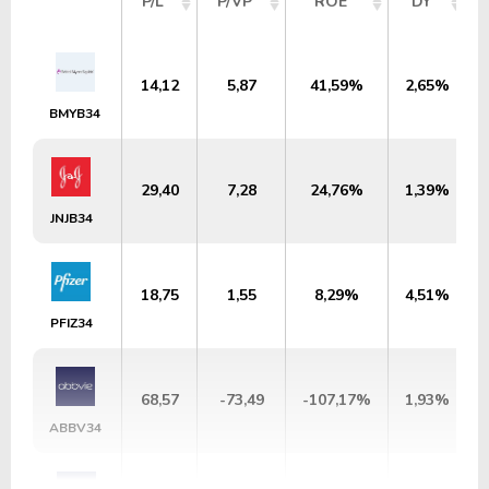
P/L
P/VP
ROE
DY
14,12
5,87
41,59%
2,65%
BMYB34
29,40
7,28
24,76%
1,39%
JNJB34
18,75
1,55
8,29%
4,51%
PFIZ34
68,57
-73,49
-107,17%
1,93%
ABBV34