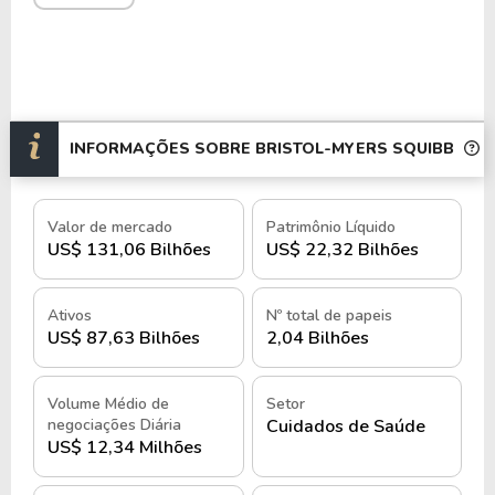
Bristol-Myers Squibb possui representação
comercial e participa de estudos clínicos para novas
terapias.
As ações da Bristol-Myers Squibb Company são
negociadas na Bolsa de Valores de Nova York
INFORMAÇÕES SOBRE BRISTOL-MYERS SQUIBB
(
NYSE
) sob o ticker BMY e, no Brasil, por meio do
BDR
BMYB34
.
Valor de mercado
Patrimônio Líquido
História e quando foi criada a
US$ 131,06 Bilhões
US$ 22,32 Bilhões
Bristol-Myers Squibb Company
Ativos
Nº total de papeis
A Bristol-Myers Squibb Company foi fundada em
US$ 87,63 Bilhões
2,04 Bilhões
1887, nos Estados Unidos, por William McLaren
Bristol e John Ripley Myers, inicialmente como
Volume Médio de
Setor
uma pequena manufatura de produtos
negociações Diária
Cuidados de Saúde
US$ 12,34 Milhões
farmacêuticos e químicos.