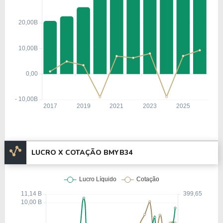
Nos anos 2000, a Bristol-Myers Squibb focou no
desenvolvimento de medicamentos biológicos e na
expansião de sua linha de produtos oncológicos e
cardiovasculares. Além disso, vendeu divisões não
essenciais para concentrar-se no segmento
farmacêutico de alta complexidade.
Entre 2020 e 2024, a empresa fortaleceu seu
portfólio com novas aprovações regulatórias e
aquisições estratégicas, como a compra da
MyoKardia, ampliando sua presença no segmento
de doenças cardiovasculares. Também intensificou
LUCRO X COTAÇÃO BMYB34
investimentos em terapias genéticas e tratamentos
personalizados, acompanhando as tendências
globais em medicina de precisão.
Informações Complementares