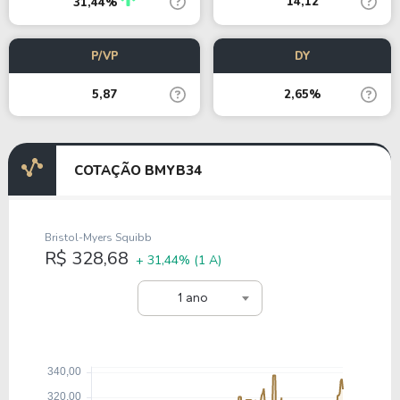
14,12
31,44%
P/VP
DY
5,87
2,65%
COTAÇÃO BMYB34
Bristol-Myers Squibb
R$ 328,68
+ 31,44%
(1 A)
1 ano