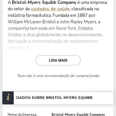
A
Bristol-Myers Squibb Company
é uma empresa
do setor de
cuidados de saúde
, classificada na
indústria farmacêutica. Fundada em 1887 por
William McLaren Bristol e John Ripley Myers, a
companhia tem sede em Nova York, Estados
Unidos, e atua globalmente no desenvolvimento,
fabricação e comercialização de medicamentos
inovadores.
A empresa possui um portfólio diversificado de
LEIA MAIS
produtos voltados para oncologia, imunologia,
hematologia, doenças cardiovasculares e
*Isso não é uma recomendação de compra/venda.
neurologia. Dentre seus principais medicamentos,
destacam-se Opdivo e Yervoy, utilizados no
tratamento de vários tipos de câncer, bem como
DADOS SOBRE BRISTOL-MYERS SQUIBB
Eliquis, indicado para prevenção de eventos
tromboembólicos.
Nome da Empresa:
Bristol-Myers Squibb Company