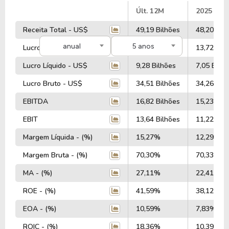
A empresa é negociada no Brasil através do BDR
#
Últ. 12M
2025
BMYB34
, ou pode ser adquirida no exterior através
Receita Total - US$
49,19 Bilhões
48,20 Bil
do ticker
BMY
.
anual
5 anos
Lucro Operacional - US$
13,84 Bilhões
13,72 Bil
Lucro Líquido - US$
9,28 Bilhões
7,05 Bilhõ
Lucro Bruto - US$
34,51 Bilhões
34,26 Bil
EBITDA
16,82 Bilhões
15,23 Bil
EBIT
13,64 Bilhões
11,22 Bil
Margem Líquida - (%)
15,27%
12,29%
Margem Bruta - (%)
70,30%
70,33%
MA - (%)
27,11%
22,41%
ROE - (%)
41,59%
38,12%
EOA - (%)
10,59%
7,83%
ROIC - (%)
18,36%
10,39%