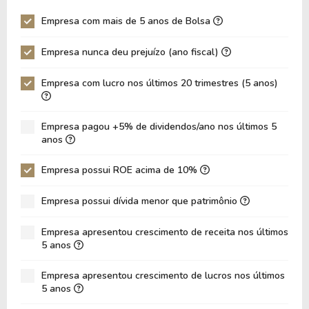
P/EBITDA
7,00
33,13
Empresa com mais de 5 anos de Bolsa
P/EBIT
9,51
-16,32
Empresa nunca deu prejuízo (ano fiscal)
P/Ativo
1,18
1,13
Empresa com lucro nos últimos 20 trimestres (5 anos)
VPA
9,10
8,07
LPA
3,47
-4,41
Empresa pagou +5% de dividendos/ano nos últimos 5
Giro de Ativos
0,14
0,13
anos
ROE
38,12%
-54,60%
Empresa possui ROE acima de 10%
ROIC
10,39%
1,10%
Empresa possui dívida menor que patrimônio
ROA
7,83%
-9,66%
Dívida Líquida / Patrimônio
1,74
2,24
Empresa apresentou crescimento de receita nos últimos
5 anos
Dívida Líquida / EBITDA
11,18
14,40
Empresa apresentou crescimento de lucros nos últimos
Dívida Líquida / EBIT
16,92
54,76
5 anos
Dívida Bruta / Patrimônio
2,32
2,90