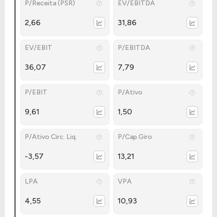
P/Receita (PSR)
EV/EBITDA
2,66
31,86
EV/EBIT
P/EBITDA
36,07
7,79
P/EBIT
P/Ativo
9,61
1,50
P/Ativo Circ. Liq.
P/Cap.Giro
-3,57
13,21
LPA
VPA
4,55
10,93