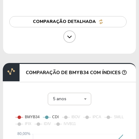
11,00
6,65
60,40%
2,83%
N1VO34
COMPARAÇÃO DETALHADA
35,97
7,00
19,45%
1,82%
MRCK34
25,16
5,22
20,74%
2,65%
A1ZN34
COMPARAÇÃO DE BMYB34 COM ÍNDICES
17,55
6,90
39,33%
1,67%
5 anos
GILD34
12,23
10,00
81,75%
1,98%
Z1TS34