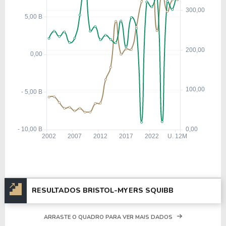
A empresa Bristol-Myers Squibb Company
(Estados Unidos), está listada na NYSE com um
valor de mercado de R$ 131,06 Bilhões, tendo um
patrimônio de R$ 22,32 Bilhões.
Com um total de 30.250 funcionários, a empresa
está listada no setor de
Cuidados de Saúde
e
categorizada na indústria de
Biotecnologia
.
Nos últimos 12 meses a empresa teve um
faturamento de R$ 49,19 Bilhões, que gerou um
lucro no valor de R$ 9,28 Bilhões.
Quanto aos seus principais indicadores, a empresa
possui um P/L de 14,12, um P/VP de 5,87 e nos
RESULTADOS BRISTOL-MYERS SQUIBB
últimos 12 meses o dividend yeld da BMY ficou em
3,91%.
ARRASTE O QUADRO PARA VER MAIS DADOS