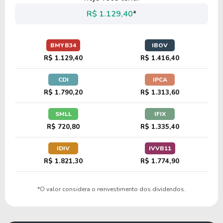
C1AH34
R$ 1.129,40
*
36,30
1,61
4,43%
0,00%
BMYB34
IBOV
BIIB34
R$ 1.129,40
R$ 1.416,40
CDI
IPCA
4,85
5,01
103,39%
0,00%
R$ 1.790,20
R$ 1.313,60
A1RG34
SMLL
IFIX
R$ 720,80
R$ 1.335,40
57,84
5,26
9,10%
0,00%
T1EV34
IDIV
IVVB11
R$ 1.821,30
R$ 1.774,90
34,81
20,77
59,67%
0,00%
*O valor considera o reinvestimento dos dividendos.
A1LN34