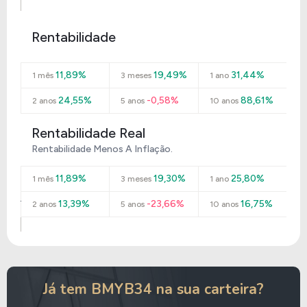
Rentabilidade
11,89%
19,49%
31,44%
1 mês
3 meses
1 ano
24,55%
-0,58%
88,61%
2 anos
5 anos
10 anos
Rentabilidade Real
Rentabilidade Menos A Inflação.
11,89%
19,30%
25,80%
1 mês
3 meses
1 ano
13,39%
-23,66%
16,75%
2 anos
5 anos
10 anos
Já tem BMYB34 na sua carteira?