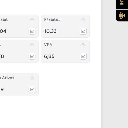
Ebit
P/Ebitda
,04
10,33
A
VPA
78
6,85
o Ativos
39