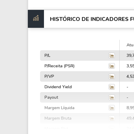
HISTÓRICO DE INDICADORES
F
Atu
P/L
39,
P/Receita (PSR)
3,5
P/VP
4,5
Dividend Yield
-
Payout
-
Margem Líquida
8,9
Margem Bruta
49,
Margem Ebit
24,