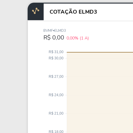
Weg
XPLG11
Klabin
KNRI11
COTAÇÃO ELMD3
Petrobrás
KNCR11
Ver todos
Ver todos
BVMF
ELMD3
R$ 0,00
0,00%
(1 A)