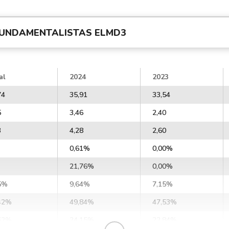
UNDAMENTALISTAS
ELMD3
al
2024
2023
74
35,91
33,54
5
3,46
2,40
3
4,28
2,60
0,61%
0,00%
21,76%
0,00%
5%
9,64%
7,15%
42%
49,84%
47,53%
62%
24,15%
22,84%