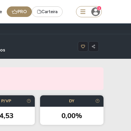
3
e
PRO
Carteira
squisar
dos
FII
TRXF11
edas
Ideias
P/VP
DY
Agenda de Dividendos
4,53
0,00%
Radar do Dividendo Inteligente
oin - BNB
Carteiras Recomendadas