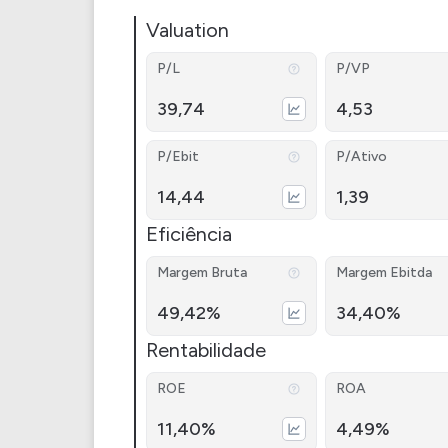
Valuation
P/L
P/VP
39,74
4,53
P/Ebit
P/Ativo
14,44
1,39
Eficiência
Margem Bruta
Margem Ebitda
49,42%
34,40%
Rentabilidade
ROE
ROA
11,40%
4,49%