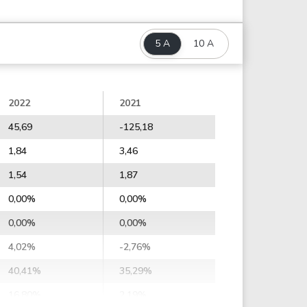
5 A
10 A
2022
2021
45,69
-125,18
1,84
3,46
1,54
1,87
0,00%
0,00%
0,00%
0,00%
4,02%
-2,76%
40,41%
35,29%
16,80%
2,19%