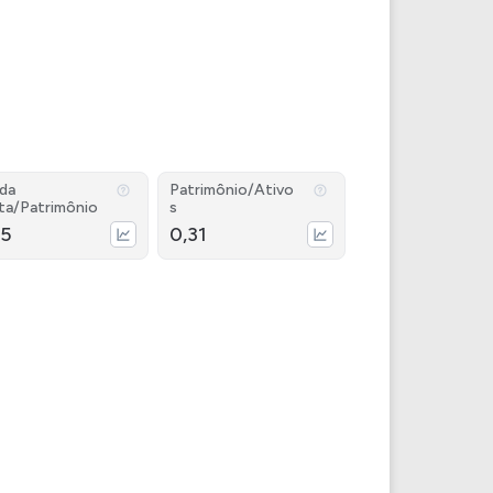
ida
Patrimônio/Ativo
ta/Patrimônio
s
45
0,31