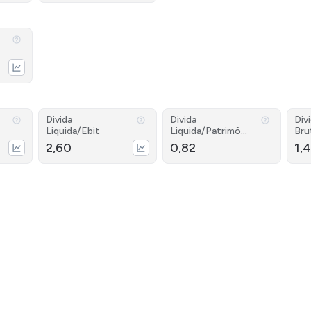
Divida
Divida
Div
Liquida/Ebit
Liquida/Patrimôni
Bru
o
2,60
0,82
1,