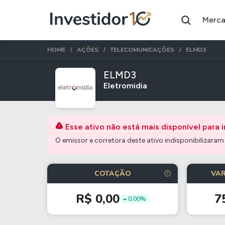
Merc
HOME
AÇÕES
TELECOMUNICAÇÕES
ELMD3
ELMD3
Eletromidia
Assuntos do momento
Índice
Índice
Esse ativo não está mais disponível para 
Ibovespa
Selic
O emissor e corretora deste ativo indisponibilizaram e
Ações
FIIs
COTAÇÃO
VAR
Taesa
XPML11
R$ 0,00
7
Itausa
RECR11
0,00%
Ambev
HGLG11