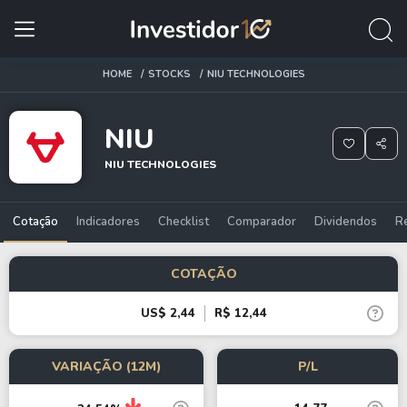
HOME
STOCKS
NIU TECHNOLOGIES
NIU
NIU TECHNOLOGIES
Cotação
Indicadores
Checklist
Comparador
Dividendos
R
COTAÇÃO
US$ 2,44
R$ 12,44
VARIAÇÃO (12M)
P/L