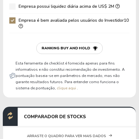
Empresa possui liquidez diária acima de US$ 2M
Patrimônio / Ativos
0,31
0,36
Empresa é bem avaliada pelos usuários do Investidor10
Passivos / Ativos
0,69
0,64
Liquidez Corrente
1,18
1,31
P/Cap Giro
3,99
2,80
RANKING BUY AND HOLD
P/Ativo Circ Líq
4,52
2,98
Esta ferramenta de checklist é fornecida apenas para fins
informativos e não constitui recomendação de investimento. A
pontuação baseia-se em parâmetros de mercado, mas não
garante resultados futuros. Para entender como funciona o
sistema de pontuação,
clique aqui
.
COMPARADOR DE STOCKS
ARRASTE O QUADRO PARA VER MAIS DADOS