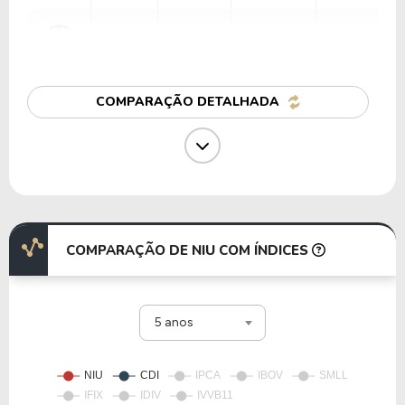
36,43
16,41
45,05%
1,08%
RACE
COMPARAÇÃO DETALHADA
40,49
1,24
3,06%
0,75%
GM
13,71
0,60
4,35%
7,21%
WHR
COMPARAÇÃO DE NIU COM ÍNDICES
27,93
3,44
12,32%
2,06%
5 anos
PCAR
17,13
0,82
4,77%
11,11%