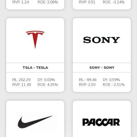
P/VP:
1,24
ROE:
3,06%
P/VP:
0,51
ROE:
-3,24%
TSLA - TESLA
SONY - SONY
P/L:
262,29
DY:
0,00%
P/L:
-99,46
DY:
0,59%
P/VP:
11,40
ROE:
4,35%
P/VP:
2,50
ROE:
-2,51%