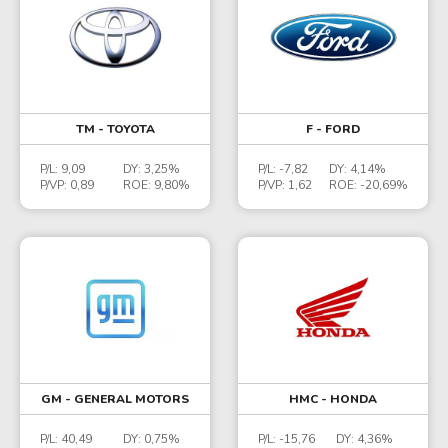
TM - TOYOTA
F - FORD
P/L:
9,09
DY:
3,25%
P/L:
-7,82
DY:
4,14%
P/VP:
0,89
ROE:
9,80%
P/VP:
1,62
ROE:
-20,69%
GM - GENERAL MOTORS
HMC - HONDA
P/L:
40,49
DY:
0,75%
P/L:
-15,76
DY:
4,36%