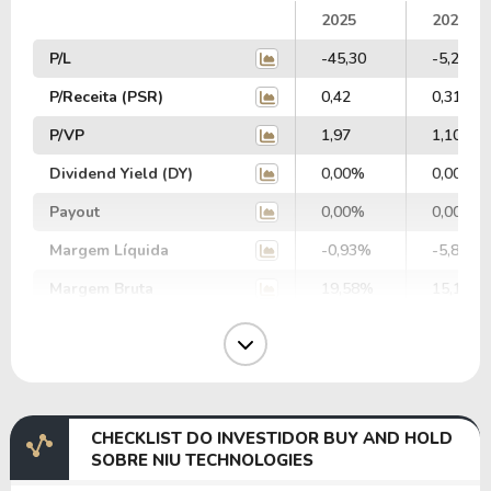
2025
2024
P/L
-45,30
-5,25
P/Receita (PSR)
0,42
0,31
P/VP
1,97
1,10
Dividend Yield (DY)
0,00%
0,00%
Payout
0,00%
0,00%
Margem Líquida
-0,93%
-5,87%
Margem Bruta
19,58%
15,16%
Margem Operacional
-2,06%
-7,61%
Margem EBIT
-13,95%
-9,86%
Margem EBITDA
-13,95%
-9,86%
CHECKLIST DO INVESTIDOR BUY AND HOLD
EV/EBITDA
-3,26
-6,79
SOBRE NIU TECHNOLOGIES
EV/EBIT
-3,26
-6,79