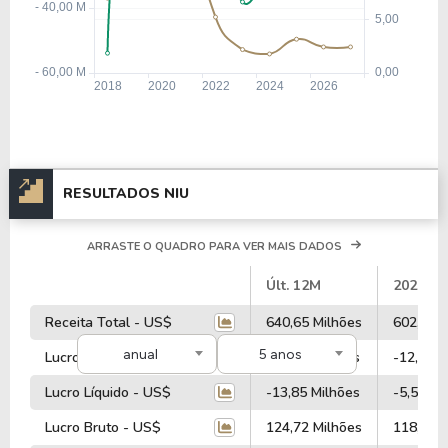
RESULTADOS NIU
ARRASTE O QUADRO PARA VER MAIS DADOS
#
Últ. 12M
2025
Receita Total - US$
640,65 Milhões
602,76 M
anual
5 anos
Lucro Operacional - US$
-21,15 Milhões
-12,43 M
Lucro Líquido - US$
-13,85 Milhões
-5,58 Mi
Lucro Bruto - US$
124,72 Milhões
118,01 M