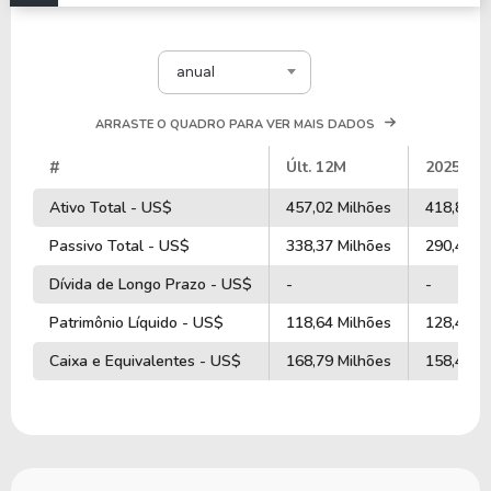
anual
ARRASTE O QUADRO PARA VER MAIS DADOS
#
Últ. 12M
2025
Ativo Total - US$
457,02 Milhões
418,89 M
Passivo Total - US$
338,37 Milhões
290,41 M
Dívida de Longo Prazo - US$
-
-
Patrimônio Líquido - US$
118,64 Milhões
128,48 M
Caixa e Equivalentes - US$
168,79 Milhões
158,40 M