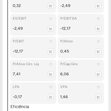
0,32
-2,49
EV/EBIT
P/EBITDA
-2,49
-12,17
P/EBIT
P/Ativo
-12,17
0,45
P/Ativo Circ. Liq.
P/Cap.Giro
7,41
6,06
LPA
VPA
-0,17
1,46
Eficiência