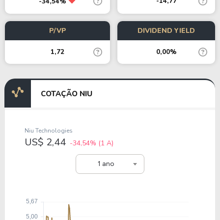
-14,77
-34,54%
P/VP
DIVIDEND YIELD
1,72
0,00%
COTAÇÃO NIU
Niu Technologies
US$ 2,44
-34,54%
(1 A)
1 ano