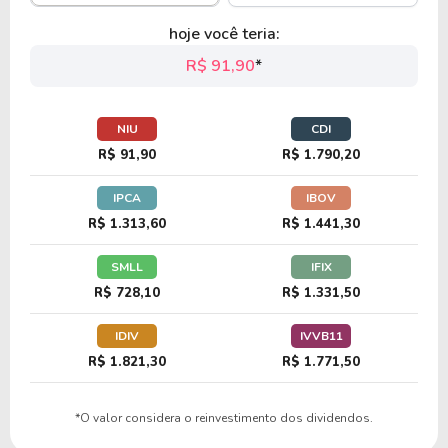
16,71
5,30
31,74%
2,72%
hoje você teria:
POOL
R$ 91,90
*
10,37
4,44
42,86%
0,00%
NIU
CDI
CROX
R$ 91,90
R$ 1.790,20
IPCA
IBOV
16,84
18,31
108,74%
2,97%
R$ 1.313,60
R$ 1.441,30
HAS
SMLL
IFIX
R$ 728,10
R$ 1.331,50
20,71
3,53
17,04%
2,30%
IDIV
IVVB11
SNA
R$ 1.821,30
R$ 1.771,50
*O valor considera o reinvestimento dos dividendos.