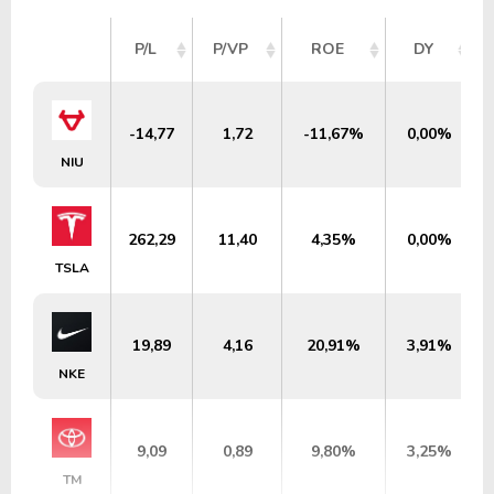
P/L
P/VP
ROE
DY
-14,77
1,72
-11,67%
0,00%
NIU
262,29
11,40
4,35%
0,00%
TSLA
19,89
4,16
20,91%
3,91%
NKE
9,09
0,89
9,80%
3,25%
TM