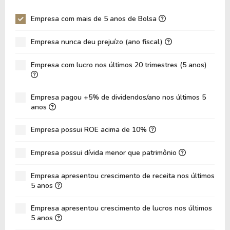
P/EBITDA
-31,84
-4,80
Empresa com mais de 5 anos de Bolsa
P/EBIT
-31,84
-4,80
Empresa nunca deu prejuízo (ano fiscal)
P/Ativo
0,60
0,39
Empresa com lucro nos últimos 20 trimestres (5 anos)
VPA
1,61
1,62
LPA
-0,07
-0,34
Empresa pagou +5% de dividendos/ano nos últimos 5
Giro de Ativos
0,23
0,31
anos
ROE
-4,34%
-20,95%
Empresa possui ROE acima de 10%
ROIC
-26,23%
-29,92%
Empresa possui dívida menor que patrimônio
ROA
-1,33%
-7,47%
Dívida Líquida / Patrimônio
-1,23
-0,97
Empresa apresentou crescimento de receita nos últimos
5 anos
Dívida Líquida / EBITDA
11,83
11,20
Empresa apresentou crescimento de lucros nos últimos
Dívida Líquida / EBIT
11,83
11,20
5 anos
Dívida Bruta / Patrimônio
0,00
0,00