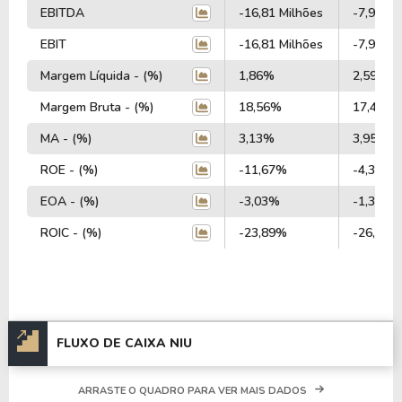
EBITDA
-16,81 Milhões
-7,94 Mi
EBIT
-16,81 Milhões
-7,94 Mi
Margem Líquida - (%)
1,86%
2,59%
Margem Bruta - (%)
18,56%
17,45%
MA - (%)
3,13%
3,95%
ROE - (%)
-11,67%
-4,34%
EOA - (%)
-3,03%
-1,33%
ROIC - (%)
-23,89%
-26,23%
FLUXO DE CAIXA NIU
ARRASTE O QUADRO PARA VER MAIS DADOS