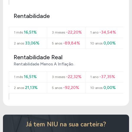
Rentabilidade
16,51%
-22,20%
-34,54%
1 mês
3 meses
1 ano
33,06%
-89,84%
0,00%
2 anos
5 anos
10 anos
Rentabilidade Real
Rentabilidade Menos A Inflação.
16,51%
-22,32%
-37,35%
1 mês
3 meses
1 ano
21,13%
-92,20%
0,00%
2 anos
5 anos
10 anos
Já tem NIU na sua carteira?