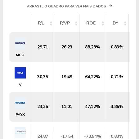
ARRASTE O QUADRO PARA VER MAIS DADOS
V
P/L
P/VP
ROE
DY
M
29,71
26,23
88,28%
0,83%
U
MCO
30,35
19,49
64,22%
0,71%
US
V
23,35
11,01
47,12%
3,85%
U
PAYX
24,87
-17,54
-70,54%
0,83%
US