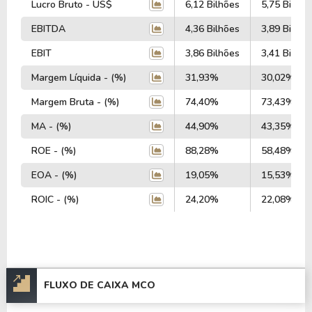
Lucro Bruto - US$
6,12 Bilhões
5,75 Bilhõe
EBITDA
4,36 Bilhões
3,89 Bilhõe
EBIT
3,86 Bilhões
3,41 Bilhõe
Margem Líquida - (%)
31,93%
30,02%
Margem Bruta - (%)
74,40%
73,43%
MA - (%)
44,90%
43,35%
ROE - (%)
88,28%
58,48%
EOA - (%)
19,05%
15,53%
ROIC - (%)
24,20%
22,08%
FLUXO DE CAIXA MCO