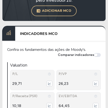
pelo Investidor10.
ADICIONAR MCO
INDICADORES MCO
Confira os fundamentos das ações de Moody's.
Comparar indicadores
Valuation
P/L
P/VP
29,71
26,23
P/Receita (PSR)
EV/EBITDA
10,18
64,45