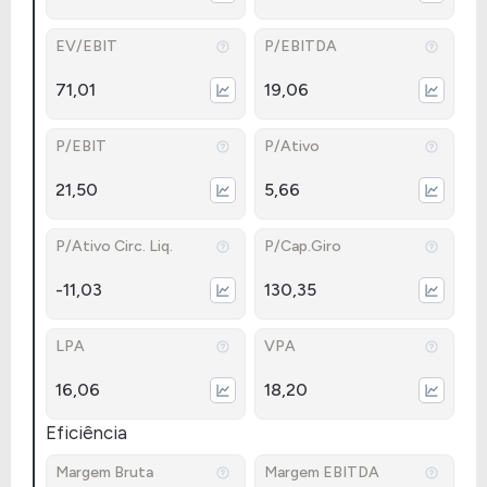
EV/EBIT
P/EBITDA
71,01
19,06
P/EBIT
P/Ativo
21,50
5,66
P/Ativo Circ. Liq.
P/Cap.Giro
-11,03
130,35
LPA
VPA
16,06
18,20
Eficiência
Margem Bruta
Margem EBITDA