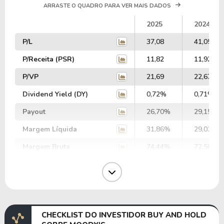
ARRASTE O QUADRO PARA VER MAIS DADOS
2025
2024
P/L
37,08
41,05
P/Receita (PSR)
11,82
11,92
P/VP
21,69
22,67
Dividend Yield (DY)
0,72%
0,71%
Payout
26,70%
29,15%
Margem Líquida
31,86%
29,03%
Margem Bruta
74,44%
72,56%
Margem Operacional
44,86%
42,00%
Margem EBIT
39,02%
36,24%
Margem EBITDA
45,58%
43,00%
CHECKLIST DO INVESTIDOR BUY AND HOLD
EV/EBITDA
103,93
125,35