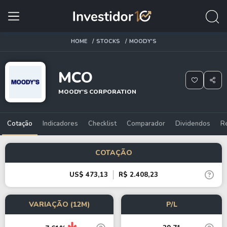
HOME
STOCKS
MOODY'S
MCO
MOODY'S CORPORATION
Cotação
Indicadores
Checklist
Comparador
Dividendos
R
COTAÇÃO
US$ 473,13
R$ 2.408,23
VARIAÇÃO (12M)
P/L