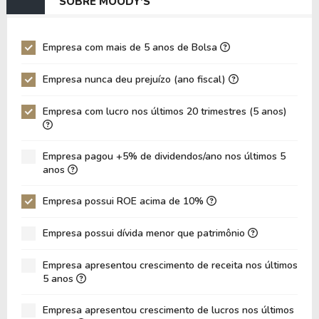
SOBRE MOODY'S
EV/EBIT
121,42
148,73
P/EBITDA
23,44
24,36
Empresa com mais de 5 anos de Bolsa
P/EBIT
26,73
27,81
Empresa nunca deu prejuízo (ano fiscal)
P/Ativo
5,76
5,45
Empresa com lucro nos últimos 20 trimestres (5 anos)
VPA
23,62
20,59
LPA
13,81
11,37
Empresa pagou +5% de dividendos/ano nos últimos 5
Giro de Ativos
0,12
0,11
anos
ROE
58,48%
55,22%
Empresa possui ROE acima de 10%
ROIC
22,08%
14,32%
Empresa possui dívida menor que patrimônio
ROA
15,53%
13,27%
Dívida Líquida / Patrimônio
1,08
1,01
Empresa apresentou crescimento de receita nos últimos
5 anos
Dívida Líquida / EBITDA
5,28
5,23
Empresa apresentou crescimento de lucros nos últimos
Dívida Líquida / EBIT
6,17
6,20