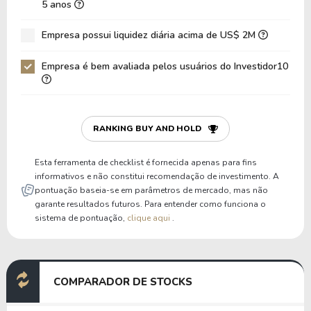
5 anos
Dívida Bruta / Patrimônio
1,66
1,81
Empresa possui liquidez diária acima de US$ 2M
Patrimônio / Ativos
0,27
0,24
Empresa é bem avaliada pelos usuários do Investidor10
Passivos / Ativos
0,73
0,76
Liquidez Corrente
1,74
1,47
P/Cap Giro
38,52
51,02
RANKING BUY AND HOLD
P/Ativo Circ Líq
-13,19
-13,31
Esta ferramenta de checklist é fornecida apenas para fins
informativos e não constitui recomendação de investimento. A
pontuação baseia-se em parâmetros de mercado, mas não
garante resultados futuros. Para entender como funciona o
sistema de pontuação,
clique aqui
.
COMPARADOR DE STOCKS