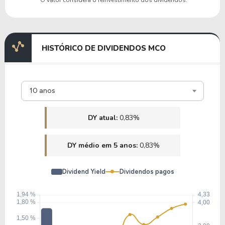
TIF
18,85
2,12
11,22%
4,46%
US
HISTÓRICO DE DIVIDENDOS MCO
III
10 anos
DY atual:
0,83%
DY médio em 5 anos:
0,83%
Dividend Yield
Dividendos pagos