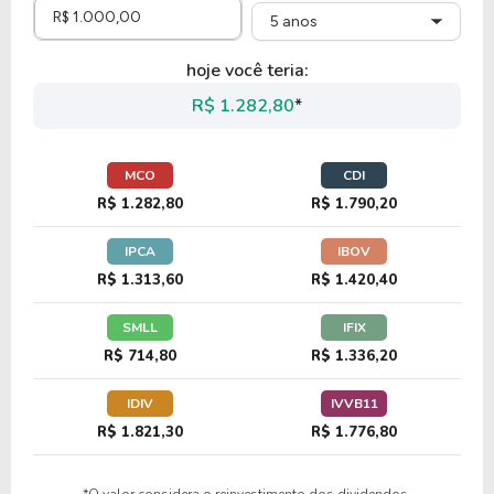
5 anos
19,52
4,59
23,53%
0,81%
U
hoje você teria:
TTEK
R$ 1.282,80
*
23,84
1,48
6,19%
1,24%
US
MCO
CDI
PKOH
R$ 1.282,80
R$ 1.790,20
IPCA
IBOV
104,71
1,95
1,87%
0,21%
U
R$ 1.313,60
R$ 1.420,40
VSEC
SMLL
IFIX
R$ 714,80
R$ 1.336,20
12,99
3,08
23,70%
0,00%
U
IDIV
IVVB11
HCSG
R$ 1.821,30
R$ 1.776,80
34,21
5,03
14,71%
0,00%
U
*O valor considera o reinvestimento dos dividendos.