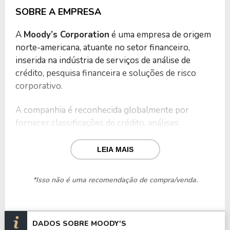
SOBRE A EMPRESA
A
Moody’s Corporation
é uma empresa de origem
norte-americana, atuante no setor financeiro,
inserida na indústria de serviços de análise de
crédito, pesquisa financeira e soluções de risco
corporativo.
A companhia é reconhecida globalmente por
fornecer classificações de crédito, análises
econômicas, métricas de risco, dados e ferramentas
que auxiliam instituições financeiras, governos e
LEIA MAIS
empresas na tomada de decisões.
*Isso não é uma recomendação de compra/venda.
A Moody’s surgiu em 1909, quando John Moody
publicou o primeiro manual sistemático de
avaliação de títulos ferroviários, em um contexto de
rápida expansão das emissões de dívida nos
DADOS SOBRE MOODY'S