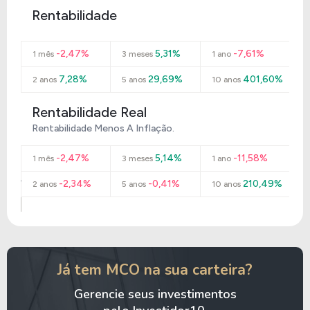
Rentabilidade
-2,47%
5,31%
-7,61%
1 mês
3 meses
1 ano
7,28%
29,69%
401,60%
2 anos
5 anos
10 anos
Rentabilidade Real
Rentabilidade Menos A Inflação.
-2,47%
5,14%
-11,58%
1 mês
3 meses
1 ano
-2,34%
-0,41%
210,49%
2 anos
5 anos
10 anos
Já tem MCO na sua carteira?
Gerencie seus investimentos