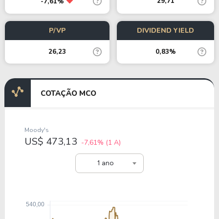
29,71
-7,61%
P/VP
DIVIDEND YIELD
26,23
0,83%
COTAÇÃO MCO
Moody's
US$ 473,13
-7,61%
(1 A)
1 ano