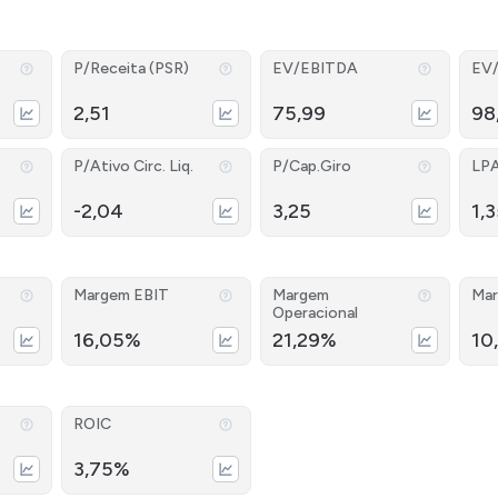
P/Receita (PSR)
EV/EBITDA
EV
2,51
75,99
98
P/Ativo Circ. Liq.
P/Cap.Giro
LP
-2,04
3,25
1,
Margem EBIT
Margem
Mar
Operacional
16,05%
21,29%
10
ROIC
3,75%