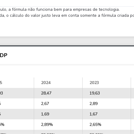
lculo, a fórmula não funciona bem para empresas de tecnologia.
 o cálculo do valor justo leva em conta somente a fórmula criada por
KDP
5
2024
2023
93
28,47
19,63
5
2,67
2,89
6
1,69
1,67
5%
2,89%
2,65%