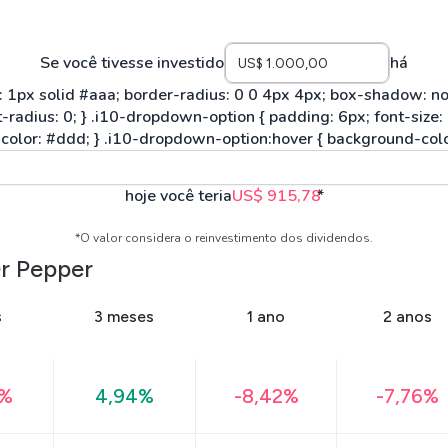
Se você tivesse investido
há
hoje você teria
US$ 915,78
*
*O valor considera o reinvestimento dos dividendos.
Dr Pepper
s
3 meses
1 ano
2 anos
9%
4,94%
-8,42%
-7,76%