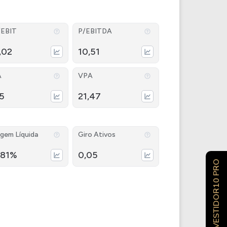
/EBIT
P/EBITDA
,02
10,51
A
VPA
35
21,47
gem Líquida
Giro Ativos
,81%
0,05
INVESTIDOR10 PRO