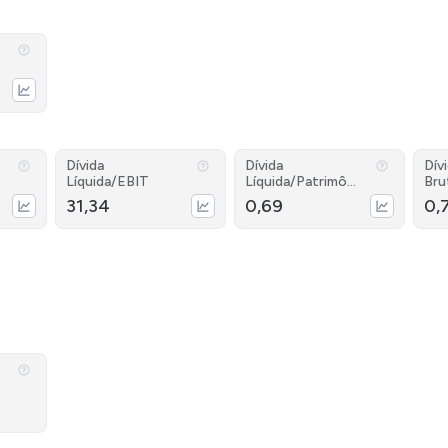
Dívida
Dívida
Dív
Líquida/EBIT
Líquida/Patrimôni
Bru
o
31,34
0,69
0,