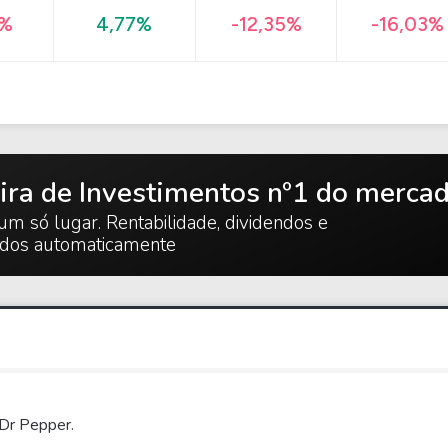
-16,03%
9%
4,77%
-12,35%
ira de Investimentos nº1 do merca
um só lugar. Rentabilidade, dividendos e
ados automaticamente
 Dr Pepper.