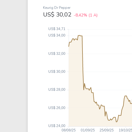
Weg
XPLG11
Keurig Dr Pepper
Klabin
KNRI11
US$ 30,02
-8,42%
(1 A)
Petrobrás
KNCR11
Ver todos
Ver todos