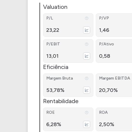
Valuation
P/L
P/VP
23,22
1,46
P/EBIT
P/Ativo
13,01
0,58
Eficiência
Margem Bruta
Margem EBITDA
53,78%
20,70%
Rentabilidade
ROE
ROA
6,28%
2,50%