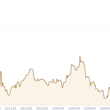
HASH11
Google
Dogecoin
GOLD11
Meta
Solana
XINA11
Coca-Cola
Cardano
Ver todos
Ver todos
Ver todos