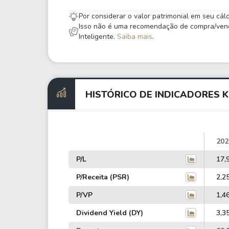
Por considerar o valor patrimonial em seu cá
Isso não é uma recomendação de compra/venda,
Inteligente.
Saiba mais
.
HISTÓRICO DE INDICADORES 
202
P/L
17,
P/Receita (PSR)
2,2
P/VP
1,4
Dividend Yield (DY)
3,3