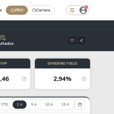
3
e
PRO
Carteira
squisar
ultados
Ferramenta
P/VP
DIVIDEND YIELD
Dividendos
,46
2,94%
edas
Ideias
Agenda de Dividendos
Radar do Dividendo Inteligente
YTD
1 A
5 A
10 A
15 A
oin - BNB
Carteiras Recomendadas