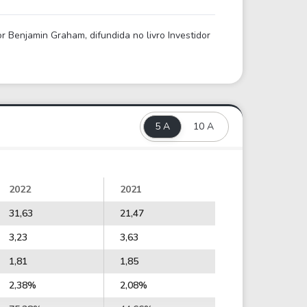
 Benjamin Graham, difundida no livro Investidor
5 A
10 A
2022
2021
31,63
21,47
3,23
3,63
1,81
1,85
2,38%
2,08%