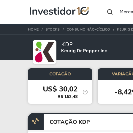
Merc
HOME
STOCKS
CONSUMO NÃO-CÍCLICO
KEURIG 
KDP
Keurig Dr Pepper Inc.
Assuntos do momento
Índice
Ação
COTAÇÃO
VARIAÇÃO
Ibovespa
Petrobras
US$ 30,02
-8,4
Ações
FIIs
R$ 152,48
Taesa
XPML11
Itausa
RECR11
COTAÇÃO KDP
Ambev
HGLG11