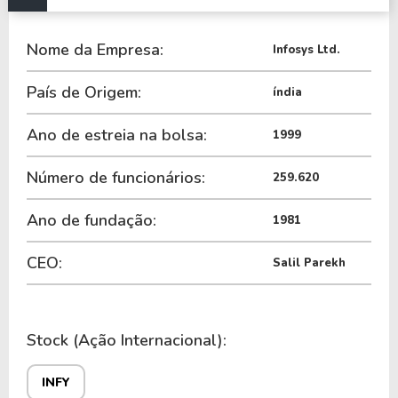
A Empresa é negociada no Brasil através do BDR
Nome da Empresa:
I1FO34
, ou pode ser adquirida no exterior através
Infosys Ltd.
do ticker
INFY
.
País de Origem:
índia
Ano de estreia na bolsa:
1999
Número de funcionários:
259.620
Ano de fundação:
1981
CEO:
Salil Parekh
Stock (Ação Internacional):
INFY