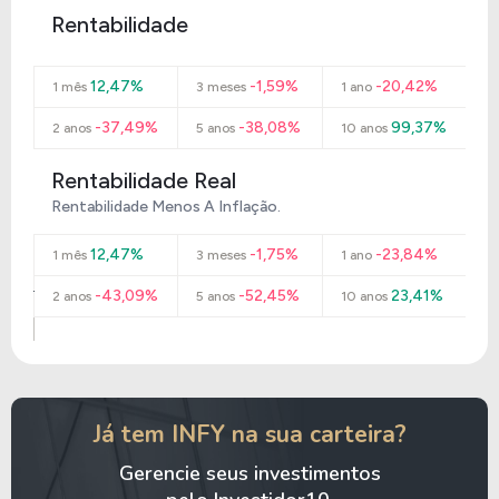
Rentabilidade
12,47%
-1,59%
-20,42%
1 mês
3 meses
1 ano
-37,49%
-38,08%
99,37%
2 anos
5 anos
10 anos
Rentabilidade Real
Rentabilidade Menos A Inflação.
12,47%
-1,75%
-23,84%
1 mês
3 meses
1 ano
-43,09%
-52,45%
23,41%
2 anos
5 anos
10 anos
Já tem INFY na sua carteira?
Gerencie seus investimentos