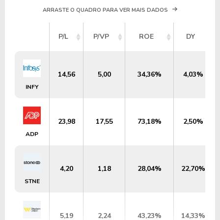
ARRASTE O QUADRO PARA VER MAIS DADOS
P/L
P/VP
ROE
DY
14,56
5,00
34,36%
4,03%
INFY
23,98
17,55
73,18%
2,50%
ADP
4,20
1,18
28,04%
22,70%
STNE
5,19
2,24
43,23%
14,33%