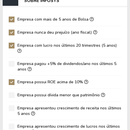
SOBRE INFOSYS
EV/EBIT
37,31
39,17
P/EBITDA
9,36
14,17
Empresa com mais de 5 anos de Bolsa
P/EBIT
10,49
15,96
Empresa nunca deu prejuízo (ano fiscal)
P/Ativo
2,90
4,12
Empresa com lucro nos últimos 20 trimestres (5 anos)
VPA
2,46
2,77
LPA
0,83
0,78
Empresa pagou +5% de dividendos/ano nos últimos 5
Giro de Ativos
0,31
0,27
anos
ROE
33,68%
28,05%
Empresa possui ROE acima de 10%
ROIC
32,65%
27,85%
Empresa possui dívida menor que patrimônio
ROA
20,15%
18,12%
Dívida Líquida / Patrimônio
-0,38
-0,39
Empresa apresentou crescimento de receita nos últimos
5 anos
Dívida Líquida / EBITDA
-2,81
-3,42
Empresa apresentou crescimento de lucros nos últimos
Dívida Líquida / EBIT
-3,18
-3,88