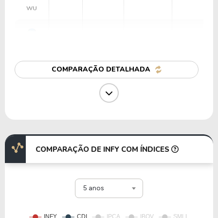
WU
11,36
1,74
15,35%
2,37%
CTSH
COMPARAÇÃO DETALHADA
11,47
1.558,51
-%
0,00%
GDDY
14,24
166,34
1.168,41%
0,00%
IT
COMPARAÇÃO DE INFY COM ÍNDICES
14,49
1,63
11,27%
0,00%
5 anos
EPAM