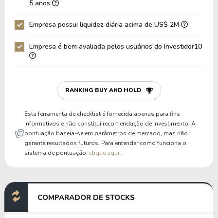
5 anos
Dívida Bruta / Patrimônio
0,00
0,00
Empresa possui liquidez diária acima de US$ 2M
Patrimônio / Ativos
0,60
0,65
Empresa é bem avaliada pelos usuários do Investidor10
Passivos / Ativos
0,40
0,35
Liquidez Corrente
1,98
2,27
P/Cap Giro
8,85
7,66
RANKING BUY AND HOLD
P/Ativo Circ Líq
11,09
9,35
Esta ferramenta de checklist é fornecida apenas para fins
informativos e não constitui recomendação de investimento. A
pontuação baseia-se em parâmetros de mercado, mas não
garante resultados futuros. Para entender como funciona o
sistema de pontuação,
clique aqui
.
COMPARADOR DE STOCKS