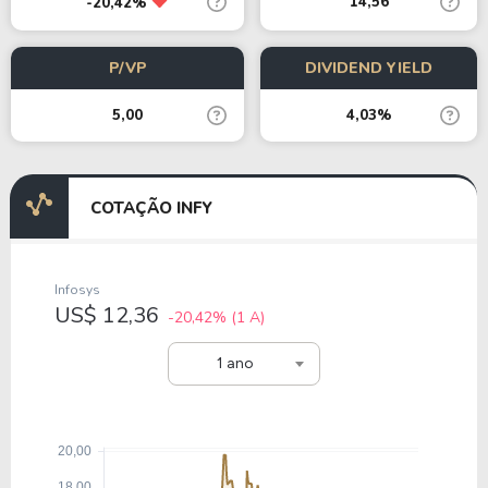
14,56
-20,42%
P/VP
DIVIDEND YIELD
5,00
4,03%
COTAÇÃO INFY
Infosys
US$ 12,36
-20,42%
(1 A)
1 ano