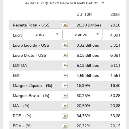
ARRASTE O QUADRO PARA VER MAIS DADOS
#
Últ. 12M
2026
Receita Total - US$
20,30 Bilhões
20,16 Bil
anual
5 anos
Lucro Operacional - US$
4,14 Bilhões
4,09 Bilhõ
Lucro Líquido - US$
3,32 Bilhões
3,31 Bilhõ
Lucro Bruto - US$
6,15 Bilhões
6,08 Bilhõ
EBITDA
5,13 Bilhões
5,11 Bilhõ
EBIT
4,58 Bilhões
4,55 Bilhõ
Margem Líquida - (%)
16,39%
16,40%
Margem Bruta - (%)
30,25%
30,28%
MA - (%)
20,50%
20,68%
ROE - (%)
34,36%
33,68%
EOA - (%)
20,32%
20,15%