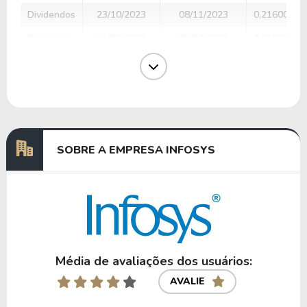
Dividendos
23/10/2023
08/11/2023
0,21600000
Dividendos
31/05/2023
05/07/2023
0,21320000
Dividendos
26/10/2022
14/11/2022
0,20130000
Dividendos
30/05/2022
30/06/2022
0,20270000
Dividendos
25/10/2021
12/11/2021
0,20120000
SOBRE A EMPRESA INFOSYS
Anterior
Próxima
Média de avaliações dos usuários:
AVALIE