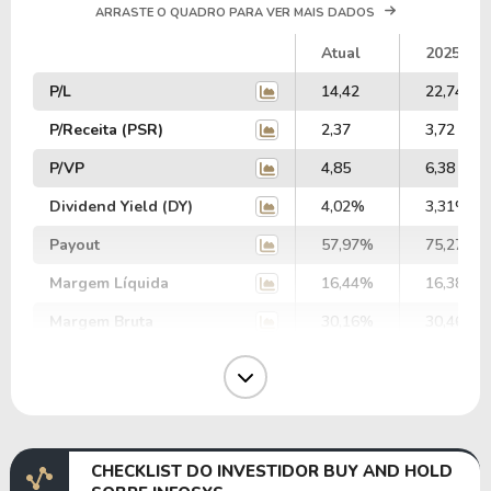
ARRASTE O QUADRO PARA VER MAIS DADOS
Atual
2025
P/L
14,42
22,74
P/Receita (PSR)
2,37
3,72
P/VP
4,85
6,38
Dividend Yield (DY)
4,02%
3,31%
Payout
57,97%
75,27%
Margem Líquida
16,44%
16,38%
Margem Bruta
30,16%
30,46%
Margem Operacional
20,30%
21,19%
Margem EBIT
23,41%
23,87%
Margem EBITDA
26,47%
27,04%
CHECKLIST DO INVESTIDOR BUY AND HOLD
EV/EBITDA
33,00
34,57