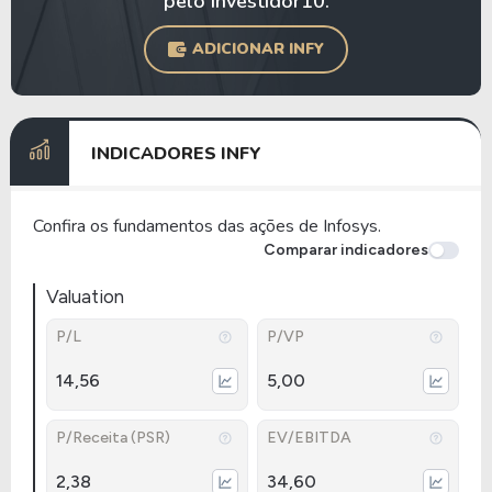
pelo Investidor10.
ADICIONAR INFY
INDICADORES INFY
Confira os fundamentos das ações de Infosys.
Comparar indicadores
Valuation
P/L
P/VP
14,56
5,00
P/Receita (PSR)
EV/EBITDA
2,38
34,60