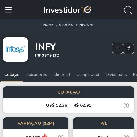
HOME
STOCKS
INFOSYS
INFY
INFOSYS LTD.
Cotação
Indicadores
Checklist
Comparador
Dividendos
R
COTAÇÃO
US$ 12,36
R$ 62,91
VARIAÇÃO (12M)
P/L