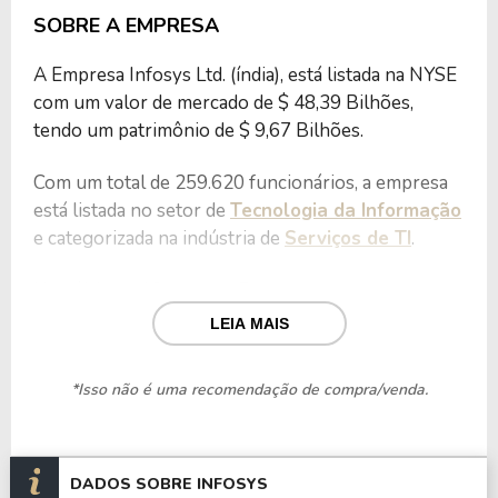
SOBRE A EMPRESA
A Empresa Infosys Ltd. (índia), está listada na NYSE
com um valor de mercado de $ 48,39 Bilhões,
tendo um patrimônio de $ 9,67 Bilhões.
Com um total de 259.620 funcionários, a empresa
está listada no setor de
Tecnologia da Informação
e categorizada na indústria de
Serviços de TI
.
Nos últimos 12 meses a Empresa teve um
faturamento de $ 20,30 Bilhões, que gerou um
LEIA MAIS
lucro no valor de $ 3,32 Bilhões.
*Isso não é uma recomendação de compra/venda.
Quanto aos seus principais indicadores, a Empresa
possui um P/L de 14,56, um P/VP de 5,00 e nos
últimos 12 meses o dividend yeld da INFY ficou em
4,03%.
DADOS SOBRE INFOSYS