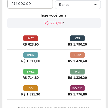
5 anos
0,74
0,68
92,48%
0,00%
hoje você teria:
ALJJ
R$ 623,90
*
5,90
2,84
48,18%
0,00%
INFY
CDI
VRRM
R$ 623,90
R$ 1.790,20
IPCA
IBOV
R$ 1.313,60
R$ 1.420,40
SMLL
IFIX
R$ 714,80
R$ 1.336,20
IDIV
IVVB11
R$ 1.821,30
R$ 1.776,80
*O valor considera o reinvestimento dos dividendos.