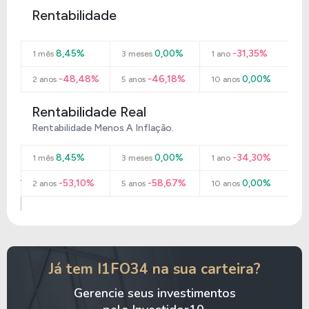
Rentabilidade
8,45%
0,00%
-31,35%
1 mês
3 meses
1 ano
-48,48%
-46,18%
0,00%
2 anos
5 anos
10 anos
Rentabilidade Real
Rentabilidade Menos A Inflação.
8,45%
0,00%
-34,30%
1 mês
3 meses
1 ano
-53,10%
-58,67%
0,00%
2 anos
5 anos
10 anos
Já tem I1FO34 na sua carteira?
Gerencie seus investimentos