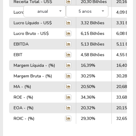
Receita Total - US$
20,30 Bilhões
20,16 Bil
anual
5 anos
Lucro Operacional - US$
4,14 Bilhões
4,09 Bilhõ
Lucro Líquido - US$
3,32 Bilhões
3,31 Bilhõ
Lucro Bruto - US$
6,15 Bilhões
6,08 Bilhõ
EBITDA
5,13 Bilhões
5,11 Bilhõ
EBIT
4,58 Bilhões
4,55 Bilhõ
Margem Líquida - (%)
16,39%
16,40%
Margem Bruta - (%)
30,25%
30,28%
MA - (%)
20,50%
20,68%
ROE - (%)
34,36%
33,68%
EOA - (%)
20,32%
20,15%
ROIC - (%)
29,30%
32,65%