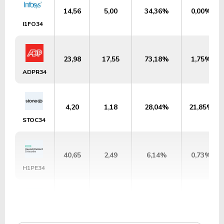
14,56
5,00
34,36%
0,00%
I1FO34
23,98
17,55
73,18%
1,75%
ADPR34
4,20
1,18
28,04%
21,85%
STOC34
40,65
2,49
6,14%
0,73%
H1PE34
5,19
2,24
43,23%
9,12%
WUNI34