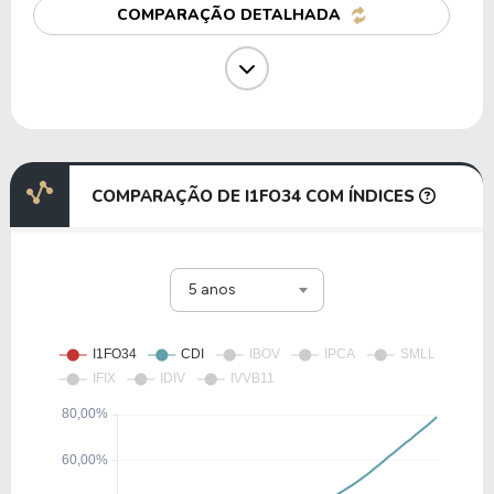
COMPARAÇÃO DETALHADA
63,18
9,14
14,47%
0,47%
G1LW34
11,36
1,74
15,35%
1,62%
CTSH34
COMPARAÇÃO DE I1FO34 COM ÍNDICES
14,24
166,34
1.168,41%
0,00%
5 anos
G1AR34
11,47
1.558,51
-%
0,00%
G2DD34
8,91
1,09
12,20%
0,00%