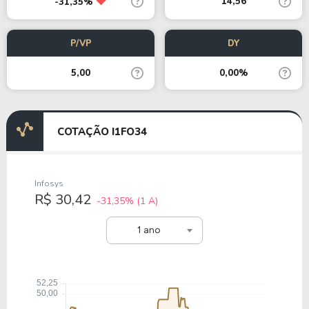
14,56
-31,35%
P/VP
DY
5,00
0,00%
COTAÇÃO I1FO34
Infosys
R$ 30,42
-31,35%
(1 A)
1 ano