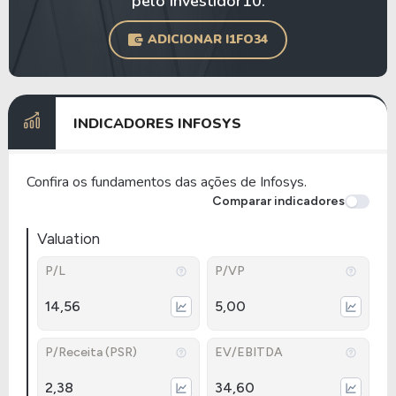
pelo Investidor10.
ADICIONAR I1FO34
INDICADORES INFOSYS
Confira os fundamentos das ações de Infosys.
Comparar indicadores
Valuation
P/L
P/VP
14,56
5,00
P/Receita (PSR)
EV/EBITDA
2,38
34,60