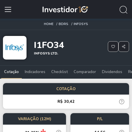
HOME
BDRS
INFOSYS
I1FO34
INFOSYS LTD.
Cotação
Indicadores
Checklist
Comparador
Dividendos
R
COTAÇÃO
R$ 30,42
VARIAÇÃO (12M)
P/L