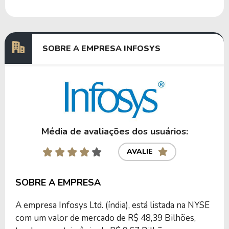
Dividendos
30/05/2022
06/07/2022
0,43780994
Dividendos
25/10/2021
19/11/2021
0,44954658
SOBRE A EMPRESA INFOSYS
Anterior
Próxima
Média de avaliações dos usuários:
AVALIE
SOBRE A EMPRESA
A empresa Infosys Ltd. (índia), está listada na NYSE
com um valor de mercado de R$ 48,39 Bilhões,