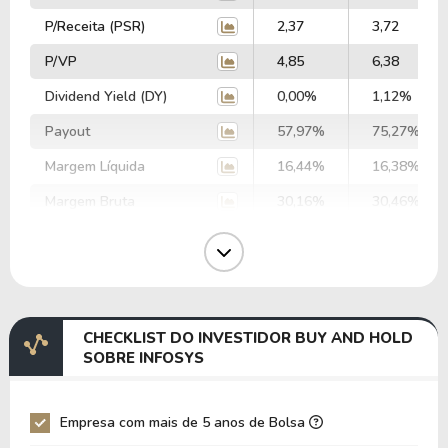
P/Receita (PSR)
2,37
3,72
P/VP
4,85
6,38
Dividend Yield (DY)
0,00%
1,12%
Payout
57,97%
75,27%
Margem Líquida
16,44%
16,38%
Margem Bruta
30,16%
30,46%
Margem Operacional
20,30%
21,19%
Margem EBIT
23,41%
23,87%
Margem EBITDA
26,47%
27,04%
CHECKLIST DO INVESTIDOR BUY AND HOLD
EV/EBITDA
33,00
34,57
SOBRE INFOSYS
EV/EBIT
37,31
39,17
P/EBITDA
9,36
14,17
Empresa com mais de 5 anos de Bolsa
P/EBIT
10,49
15,96