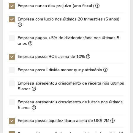
Empresa nunca deu prejuízo (ano fiscal)
P/Ativo
2,90
4,12
Empresa com lucro nos últimos 20 trimestres (5 anos)
VPA
2,46
2,77
LPA
0,83
0,78
Empresa pagou +5% de dividendos/ano nos últimos 5
Giro de Ativos
0,31
0,27
anos
ROE
33,68%
28,05%
Empresa possui ROE acima de 10%
ROIC
32,65%
27,85%
Empresa possui dívida menor que patrimônio
ROA
20,15%
18,12%
Dívida Líquida / Patrimônio
-0,38
-0,39
Empresa apresentou crescimento de receita nos últimos
5 anos
Dívida Líquida / EBITDA
-2,81
-3,42
Empresa apresentou crescimento de lucros nos últimos
Dívida Líquida / EBIT
-3,18
-3,88
5 anos
Dívida Bruta / Patrimônio
0,00
0,00
Empresa possui liquidez diária acima de US$ 2M
Patrimônio / Ativos
0,60
0,65