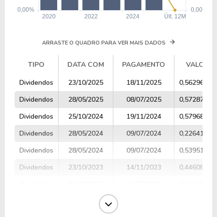
ARRASTE O QUADRO PARA VER MAIS DADOS
TIPO
DATA COM
PAGAMENTO
VALOR
TIPO
DATA COM
PAGAMENTO
VALOR
Dividendos
23/10/2025
18/11/2025
0,56296296
Dividendos
28/05/2025
08/07/2025
0,57287701
Dividendos
25/10/2024
19/11/2024
0,57968186
Dividendos
28/05/2024
09/07/2024
0,22641168
Dividendos
28/05/2024
09/07/2024
0,53951321
Dividendos
23/10/2023
14/11/2023
0,44608911
Dividendos
31/05/2023
11/07/2023
0,42410499
Dividendos
26/10/2022
21/11/2022
0,44696351