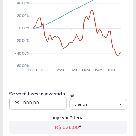
F1IS34
Se você tivesse investido
há
5 anos
hoje você teria:
R$ 626,00
*