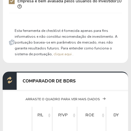
Empresa é bem avaliada pelos usuários do Investidor10
Liquidez Corrente
1,98
2,27
P/Cap Giro
8,85
7,66
P/Ativo Circ Líq
11,09
9,35
Esta ferramenta de checklist é fornecida apenas para fins
informativos e não constitui recomendação de investimento. A
pontuação baseia-se em parâmetros de mercado, mas não
garante resultados futuros. Para entender como funciona o
sistema de pontuação,
clique aqui
.
COMPARADOR DE BDRS
ARRASTE O QUADRO PARA VER MAIS DADOS
P/L
P/VP
ROE
DY