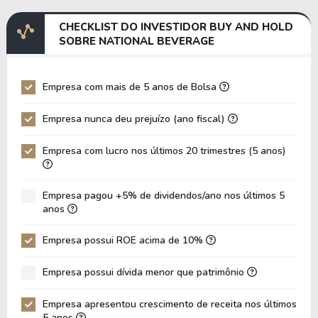
Margem EBITDA
18,92%
20,08%
CHECKLIST DO INVESTIDOR BUY AND HOLD
EV/EBITDA
47,22
44,62
SOBRE NATIONAL BEVERAGE
EV/EBIT
52,95
48,88
P/EBITDA
11,88
10,64
Empresa com mais de 5 anos de Bolsa
P/EBIT
13,06
11,58
Empresa nunca deu prejuízo (ano fiscal)
P/Ativo
3,53
4,05
Empresa com lucro nos últimos 20 trimestres (5 anos)
VPA
6,76
4,72
LPA
1,95
1,99
Empresa pagou +5% de dividendos/ano nos últimos 5
Giro de Ativos
0,35
0,47
anos
ROE
28,89%
42,08%
Empresa possui ROE acima de 10%
ROIC
39,43%
48,27%
Empresa possui dívida menor que patrimônio
ROA
21,56%
27,77%
Dívida Líquida / Patrimônio
-0,55
-0,44
Empresa apresentou crescimento de receita nos últimos
5 anos