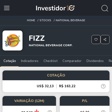
HOME
STOCKS
NATIONAL BEVERAGE
FIZZ
NATIONAL BEVERAGE CORP.
Cotação
Indicadores
Checklist
Comparador
Dividendos
R
COTAÇÃO
US$ 32,13
R$ 163,22
VARIAÇÃO (12M)
P/L