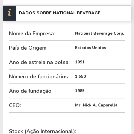
Quanto aos seus principais indicadores, a Empresa
possui um P/L de 16,36, um P/VP de 4,73 e nos
DADOS SOBRE NATIONAL BEVERAGE
últimos 12 meses o dividend yeld da FIZZ ficou em
10,17%.
Nome da Empresa:
National Beverage Corp.
A Empresa é negociada no exterior através do
País de Origem:
Estados Unidos
ticker
FIZZ
.
Ano de estreia na bolsa:
1991
Número de funcionários:
1.550
Ano de fundação:
1985
CEO:
Mr. Nick A. Caporella
Stock (Ação Internacional):