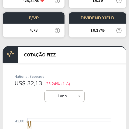
16,36
-23,24%
P/VP
DIVIDEND YIELD
4,73
10,17%
COTAÇÃO FIZZ
National Beverage
US$ 32,13
-23,24%
(1 A)
1 ano