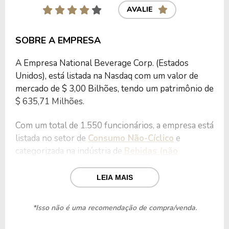
AVALIE
SOBRE A EMPRESA
A Empresa National Beverage Corp. (Estados
Unidos), está listada na Nasdaq com um valor de
mercado de $ 3,00 Bilhões, tendo um patrimônio de
$ 635,71 Milhões.
Com um total de 1.550 funcionários, a empresa está
listada no setor de
Consumo Não-Cíclico
e
categorizada na indústria de
Bebidas (não
alcoólicas)
.
LEIA MAIS
Nos últimos 12 meses a Empresa teve um
faturamento de $ 1,18 Bilhão, que gerou um lucro
*Isso não é uma recomendação de compra/venda.
no valor de $ 183,65 Milhões.