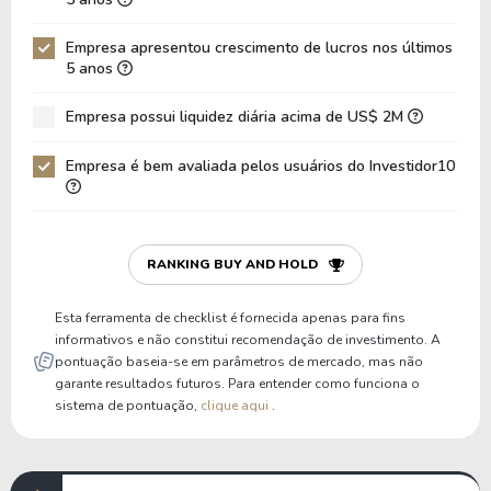
Dívida Líquida / EBITDA
-6,22
-3,08
Empresa apresentou crescimento de lucros nos últimos
Dívida Líquida / EBIT
-6,97
-3,37
5 anos
Dívida Bruta / Patrimônio
0,00
0,00
Empresa possui liquidez diária acima de US$ 2M
Patrimônio / Ativos
0,75
0,66
Empresa é bem avaliada pelos usuários do Investidor10
Passivos / Ativos
0,25
0,34
Liquidez Corrente
4,39
2,90
P/Cap Giro
6,56
11,28
RANKING BUY AND HOLD
P/Ativo Circ Líq
7,97
16,87
Esta ferramenta de checklist é fornecida apenas para fins
informativos e não constitui recomendação de investimento. A
pontuação baseia-se em parâmetros de mercado, mas não
garante resultados futuros. Para entender como funciona o
sistema de pontuação,
clique aqui
.