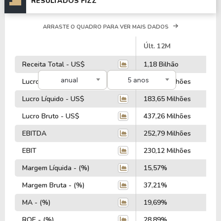
RESULTADOS FIZZ
ARRASTE O QUADRO PARA VER MAIS DADOS
#
Últ. 12M
Receita Total - US$
1,18 Bilhão
anual
5 anos
Lucro Operacional - US$
230,12 Milhões
Lucro Líquido - US$
183,65 Milhões
Lucro Bruto - US$
437,26 Milhões
EBITDA
252,79 Milhões
EBIT
230,12 Milhões
Margem Líquida - (%)
15,57%
Margem Bruta - (%)
37,21%
MA - (%)
19,69%
ROE - (%)
28,89%