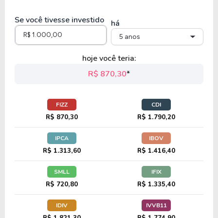
68,79
9,06
13,17%
3,19%
Se você tivesse investido
MDLZ
há
5 anos
21,07
1,56
7,41%
2,68%
hoje você teria:
ADM
R$ 870,30
*
22,79
6,78
29,73%
2,74%
FIZZ
CDI
K
R$ 870,30
R$ 1.790,20
IPCA
IBOV
21,63
50,39
232,94%
4,77%
R$ 1.313,60
R$ 1.416,40
CLX
SMLL
IFIX
R$ 720,80
R$ 1.335,40
29,40
1,72
5,86%
4,68%
IDIV
IVVB11
HRL
R$ 1.821,30
R$ 1.774,90