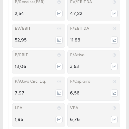
P/Receita (PSR)
EV/EBITDA
2,54
47,22
EV/EBIT
P/EBITDA
52,95
11,88
P/EBIT
P/Ativo
13,06
3,53
P/Ativo Circ. Liq.
P/Cap.Giro
7,97
6,56
LPA
VPA
1,95
6,76