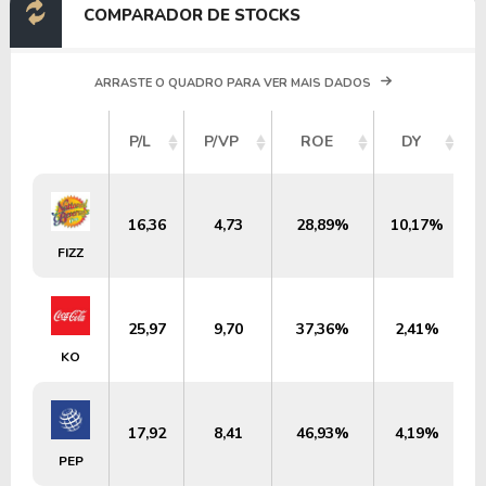
COMPARADOR DE STOCKS
ARRASTE O QUADRO PARA VER MAIS DADOS
P/L
P/VP
ROE
DY
16,36
4,73
28,89%
10,17%
FIZZ
25,97
9,70
37,36%
2,41%
KO
17,92
8,41
46,93%
4,19%
PEP