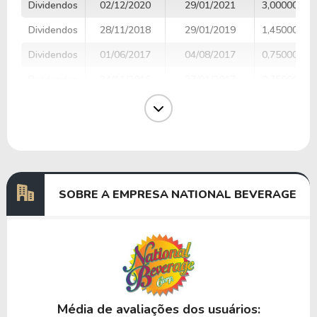
Dividendos
02/12/2020
29/01/2021
3,0000000
Dividendos
28/11/2018
29/01/2019
1,4500000
Dividendos
01/06/2017
04/08/2017
0,7500000
Dividendos
24/11/2016
27/01/2017
0,7500000
Dividendos
05/12/2012
27/12/2012
1,2750000
Dividendos
14/12/2010
14/02/2011
1,1500000
Dividendos
04/01/2010
22/01/2010
0,6750000
SOBRE A EMPRESA NATIONAL BEVERAGE
Anterior
Próxima
Média de avaliações dos usuários: