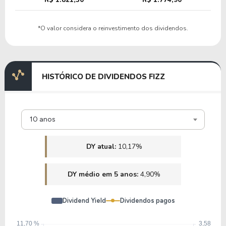
17,47
6,72
38,45%
2,79%
*O valor considera o reinvestimento dos dividendos.
TSCO
13,99
1,78
12,72%
1,54%
HISTÓRICO DE DIVIDENDOS FIZZ
BUD
10 anos
35,29
1,11
3,16%
3,51%
TSN
DY atual:
10,17%
DY médio em 5 anos:
4,90%
Dividend Yield
Dividendos pagos