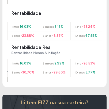
Rentabilidade
16,03%
3,15%
-23,24%
1 mês
3 meses
1 ano
-23,88%
-8,32%
67,65%
2 anos
5 anos
10 anos
Rentabilidade Real
Rentabilidade Menos A Inflação.
16,03%
2,99%
-26,53%
1 mês
3 meses
1 ano
-30,70%
-29,60%
3,77%
2 anos
5 anos
10 anos
Já tem FIZZ na sua carteira?