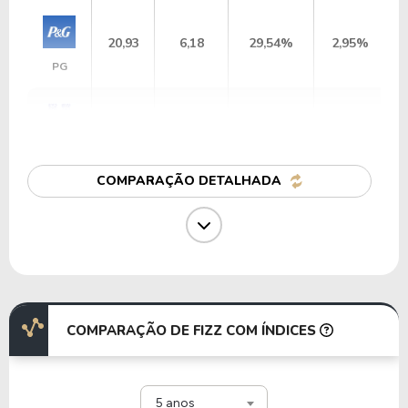
20,93
6,18
29,54%
2,95%
PG
7,96
6,63
83,27%
3,62%
UL
COMPARAÇÃO DETALHADA
9,58
1,91
19,95%
4,06%
BTI
14,30
-43,56
-304,55%
6,21%
MO
COMPARAÇÃO DE FIZZ COM ÍNDICES
36,16
130,16
359,89%
2,27%
5 anos