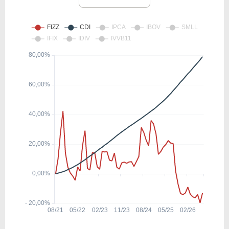
CL
41,34
9,39
22,72%
0,00%
MNST
22,94
-25,23
-109,96%
0,53%
COKE
26,80
-34,43
-128,46%
3,11%
PM
18,31
19,10
104,32%
4,71%
KMB