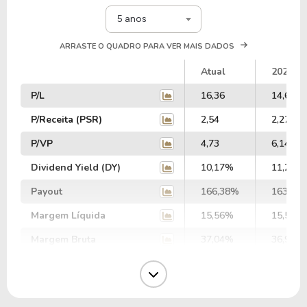
5 anos
ARRASTE O QUADRO PARA VER MAIS DADOS
Atual
2025
P/L
16,36
14,60
P/Receita (PSR)
2,54
2,27
P/VP
4,73
6,14
Dividend Yield (DY)
10,17%
11,20%
Payout
166,38%
163,52
Margem Líquida
15,56%
15,55%
Margem Bruta
37,04%
36,95%
Margem Operacional
19,49%
19,60%
Margem EBIT
16,88%
18,33%