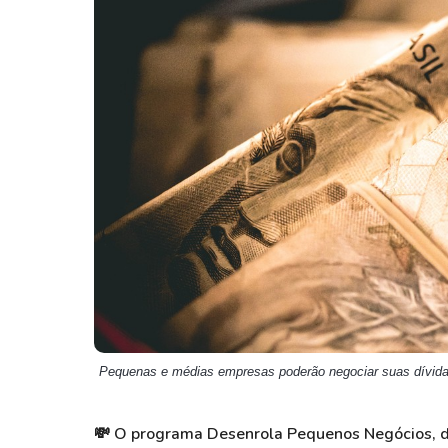
Weg
XPLG11
Klabin
KNRI11
Petrobrás
KNCR11
Ver todos
Ver todos
Pequenas e médias empresas poderão negociar suas dívidas
💸
O programa Desenrola Pequenos Negócios, di