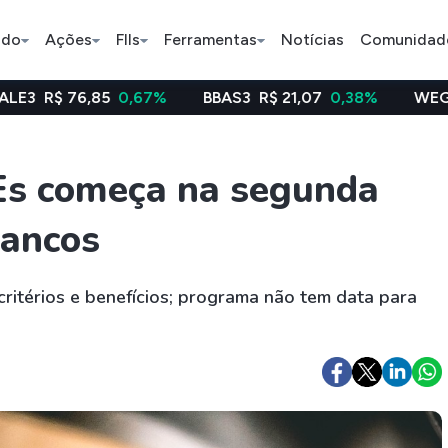
ado
Ações
FIIs
Ferramentas
Notícias
Comunidad
85
0,67%
BBAS3
R$ 21,07
0,38%
WEGE3
R$ 48,66
Pe
Es começa na segunda
bancos
Índice
Ação
Ação
Selic
BB Seguridade
Bradsaú
 critérios e benefícios; programa não tem data para
ETFs
Stocks
Criptomo
BOVA11
Tesla
Bitcoin
IVVB11
Apple
Ethereum
SMAL11
Amazon
Binance C