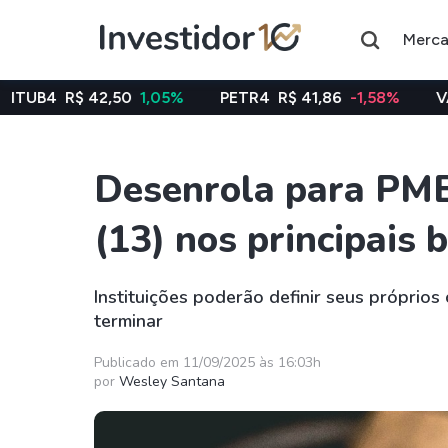
Merc
2,50
1,05%
PETR4
R$ 41,86
-1,58%
VALE3
R$ 76,
Desenrola para PM
Assuntos do momento
(13) nos principais 
Índice
Commodity
Ibovespa
Petróleo
Instituições poderão definir seus próprios
terminar
Ações
FIIs
Taesa
XPML11
Publicado em 11/09/2025 às 16:03h
por
Wesley Santana
Itausa
RECR11
Ambev
HGLG11