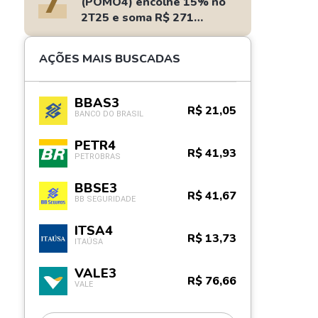
7
(POMO4) encolhe 15% no
2T25 e soma R$ 271
milhões
AÇÕES MAIS BUSCADAS
BBAS3
R$ 21,05
BANCO DO BRASIL
PETR4
R$ 41,93
PETROBRAS
BBSE3
R$ 41,67
BB SEGURIDADE
ITSA4
R$ 13,73
ITAÚSA
VALE3
R$ 76,66
VALE