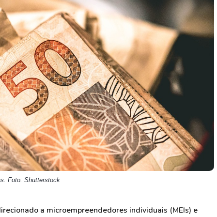
HASH11
Google
Dogecoin
GOLD11
Meta
Solana
XINA11
Coca-Cola
Cardano
Ver todos
Ver todos
Ver todos
. Foto: Shutterstock
recionado a microempreendedores individuais (MEIs) e