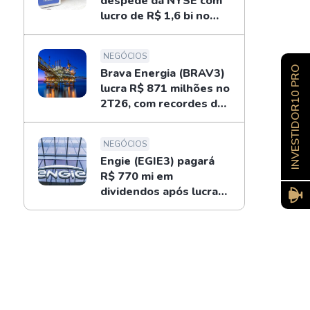
despede da NYSE com
lucro de R$ 1,6 bi no
2T26; entenda
NEGÓCIOS
INVESTIDOR10 PRO
Brava Energia (BRAV3)
lucra R$ 871 milhões no
2T26, com recordes do
ouro negro
NEGÓCIOS
Engie (EGIE3) pagará
R$ 770 mi em
dividendos após lucrar
R$ 694 mi no 2T26