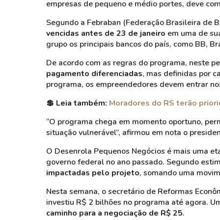
empresas de pequeno e médio portes, deve com
Segundo a Febraban (Federação Brasileira de Ba
vencidas antes de 23 de janeiro
em uma de suas
grupo os principais bancos do país, como BB, Bra
De acordo com as regras do programa, neste per
pagamento diferenciadas
, mas definidas por c
programa, os empreendedores devem entrar nos c
💲
Leia também:
Moradores do RS terão priori
“O programa chega em momento oportuno, permi
situação vulnerável”, afirmou em nota o preside
O Desenrola Pequenos Negócios é mais uma etap
governo federal no ano passado. Segundo estim
impactadas pelo projeto
, somando uma movime
Nesta semana, o secretário de Reformas Econôm
investiu R$ 2 bilhões no programa até agora. U
caminho para a negociação de R$ 25
.