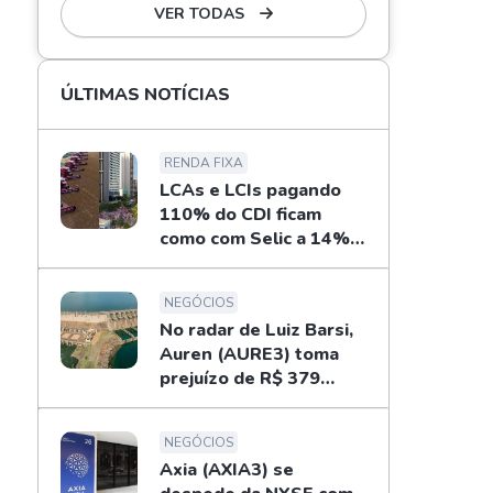
VER TODAS
ÚLTIMAS NOTÍCIAS
RENDA FIXA
LCAs e LCIs pagando
110% do CDI ficam
como com Selic a 14%
ao ano? Fizemos as
contas
NEGÓCIOS
No radar de Luiz Barsi,
Auren (AURE3) toma
prejuízo de R$ 379
milhões no 2T26
NEGÓCIOS
Axia (AXIA3) se