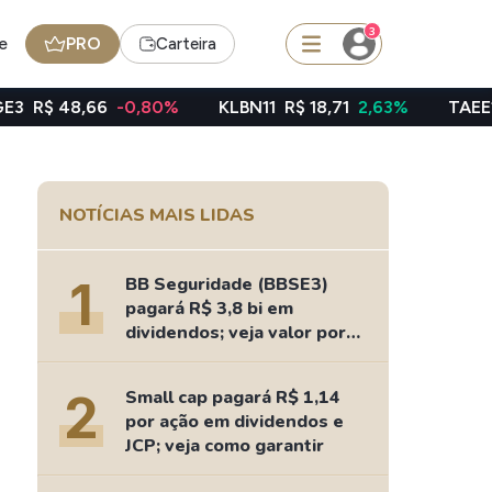
3
e
PRO
Carteira
-0,80%
KLBN11
R$ 18,71
2,63%
TAEE11
R$ 40,06
squisar
NOTÍCIAS MAIS LIDAS
BDR
de
SpaceX
1
BB Seguridade (BBSE3)
pagará R$ 3,8 bi em
dividendos; veja valor por
ação
edas
Ideias
2
Small cap pagará R$ 1,14
Agenda de Dividendos
por ação em dividendos e
Radar do Dividendo Inteligente
JCP; veja como garantir
oin - BNB
Carteiras Recomendadas