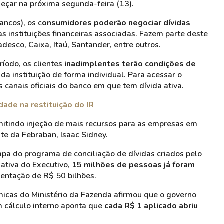
eçar na próxima segunda-feira (13).
ncos), os c
onsumidores poderão negociar dívidas
 instituições financeiras associadas. Fazem parte deste
desco, Caixa, Itaú, Santander, entre outros.
íodo, os clientes
inadimplentes terão condições de
ada instituição de forma individual. Para acessar o
anais oficiais do banco em que tem dívida ativa.
dade na restituição do IR
tindo injeção de mais recursos para as empresas em
nte da Febraban, Isaac Sidney.
a do programa de conciliação de dívidas criados pelo
ativa do Executivo,
15 milhões de pessoas já foram
ntação de R$ 50 bilhões.
icas do Ministério da Fazenda afirmou que o governo
m cálculo interno aponta que
cada R$ 1 aplicado abriu