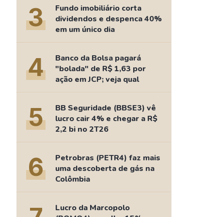
Comparador de Ativos
3
Fundo imobiliário corta
As Ações Mais Buscadas
dividendos e despenca 40%
em um único dia
Guia do Iniciante
4
Banco da Bolsa pagará
"bolada" de R$ 1,63 por
ação em JCP; veja qual
5
BB Seguridade (BBSE3) vê
lucro cair 4% e chegar a R$
2,2 bi no 2T26
6
Petrobras (PETR4) faz mais
uma descoberta de gás na
Colômbia
Lucro da Marcopolo