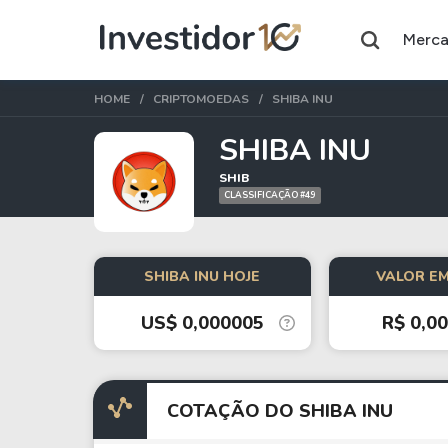
Merc
HOME
CRIPTOMOEDAS
SHIBA INU
SHIBA INU
SHIB
CLASSIFICAÇÃO #49
Assuntos do momento
Índice
Índice
Ibovespa
Selic
SHIBA INU HOJE
VALOR EM
US$ 0,000005
R$ 0,0
Ações
FIIs
Taesa
XPML11
Itausa
RECR11
COTAÇÃO DO SHIBA INU
Ambev
HGLG11