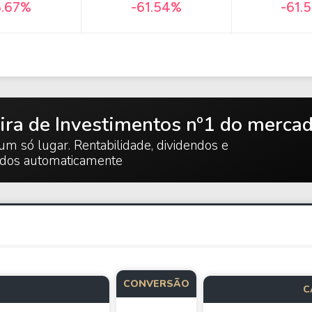
6.67%
-61.54%
-61.
ira de Investimentos nº1 do merca
um só lugar. Rentabilidade, dividendos e
ados automaticamente
CONVERSÃO
C