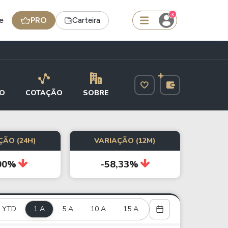
3
e
PRO
Carteira
squisar
O
COTAÇÃO
SOBRE
FII
TRXF11
ÇÃO (24H)
VARIAÇÃO (12M)
00%
-58,33%
edas
Ideias
Agenda de Dividendos
Radar do Dividendo Inteligente
YTD
1 A
5 A
10 A
15 A
oin - BNB
Carteiras Recomendadas