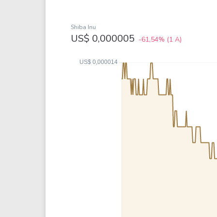
Weg
XPLG11
Klabin
KNRI11
Shiba Inu
Petrobrás
KNCR11
US$ 0,000005
-61,54%
(1 A)
Ver todos
Ver todos