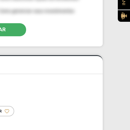
Como gerenciar seus investimentos
AR
R