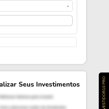
INVESTIDOR10 PRO
alizar Seus Investimentos
Melhores Setores para investir
Como selecionar ações de dividendos