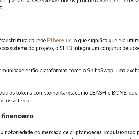
eto passou a desenvolver novos produtos dentro do ecossi
i.
fraestrutura da rede
Ethereum
, o que significa que ele util
ecossistema do projeto, o SHIB integra um conjunto de to
omunidade estão plataformas como o ShibaSwap, uma excha
u outros tokens complementares, como LEASH e BONE, que
 ecossistema.
financeiro
u notoriedade no mercado de criptomoedas, impulsionado p