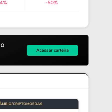
54%
-50%
do
Acessar carteira
ÂMBIO/CRIPTOMOEDAS