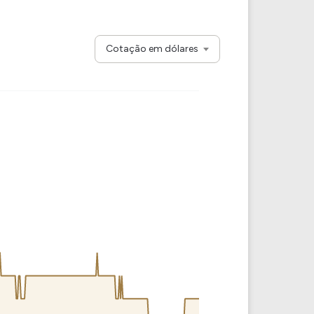
Comparador de Ativos
As Ações Mais Buscadas
Guia do Iniciante
Cotação em dólares