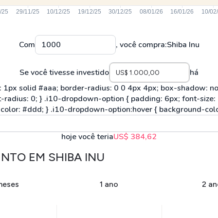
Com
, você compra:
Shiba Inu
Se você tivesse investido
há
hoje você teria
US$ 384,62
NTO EM SHIBA INU
meses
1 ano
2 an