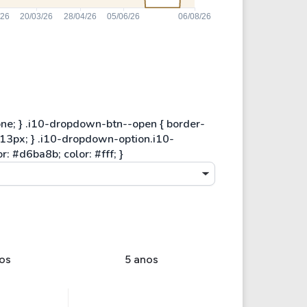
os
5 anos