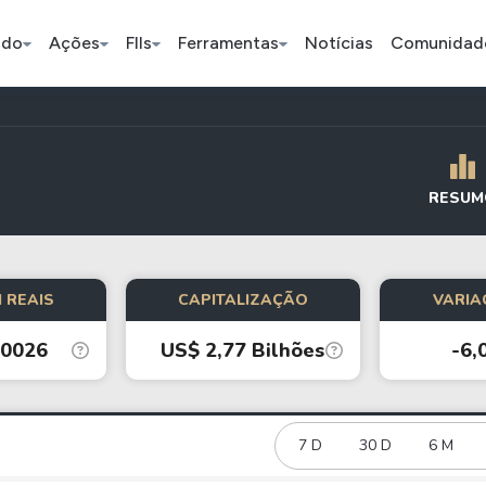
ado
Ações
FIIs
Ferramentas
Notícias
Comunidad
Pe
RESUM
Índice
Ação
Ação
Bradesco
Petrobras
Axia
 REAIS
CAPITALIZAÇÃO
VARIA
00026
US$ 2,77 Bilhões
-6,
ETFs
Stocks
Criptomo
BOVA11
Tesla
Bitcoin
IVVB11
Apple
Ethereum
7 D
30 D
6 M
SMAL11
Amazon
Binance C