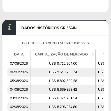
DADOS HISTÓRICOS GRIFFAIN
ARRASTE O QUADRO PARA VER MAIS DADOS
DATA
CAPITALIZAÇÃO DE MERCADO
VOL
07/08/2026
US$ 9.712.204,00
US$ 3.9
06/08/2026
US$ 9.643.233,24
US$ 4.1
05/08/2026
US$ 8.802.899,58
US$ 3.2
04/08/2026
US$ 8.669.939,42
US$ 3.7
03/08/2026
US$ 8.374.251,54
US$ 3.6
02/08/2026
US$ 8.296.254,80
US$ 3.3