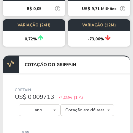
R$ 0,05
US$ 9,71 Milhões
VARIAÇÃO (24H)
VARIAÇÃO (12M)
0,72%
-73,06%
COTAÇÃO DO GRIFFAIN
GRIFFAIN
US$ 0,009713
-74,08%
(1 A)
1 ano
Cotação em dólares