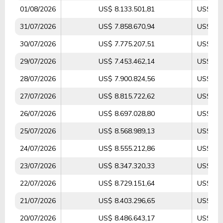
01/08/2026
US$ 8.133.501,81
US$ 3.1
31/07/2026
US$ 7.858.670,94
US$ 3.2
30/07/2026
US$ 7.775.207,51
US$ 3.9
29/07/2026
US$ 7.453.462,14
US$ 3.6
28/07/2026
US$ 7.900.824,56
US$ 4.0
27/07/2026
US$ 8.815.722,62
US$ 4.7
26/07/2026
US$ 8.697.028,80
US$ 3.2
25/07/2026
US$ 8.568.989,13
US$ 3.6
24/07/2026
US$ 8.555.212,86
US$ 4.2
23/07/2026
US$ 8.347.320,33
US$ 3.8
22/07/2026
US$ 8.729.151,64
US$ 4.3
21/07/2026
US$ 8.403.296,65
US$ 4.9
20/07/2026
US$ 8.486.643,17
US$ 5.1