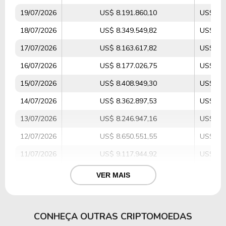
19/07/2026
US$ 8.191.860,10
US$ 3.6
18/07/2026
US$ 8.349.549,82
US$ 3.6
17/07/2026
US$ 8.163.617,82
US$ 4.9
16/07/2026
US$ 8.177.026,75
US$ 3.9
15/07/2026
US$ 8.408.949,30
US$ 3.9
14/07/2026
US$ 8.362.897,53
US$ 3.7
13/07/2026
US$ 8.246.947,16
US$ 3.9
12/07/2026
US$ 8.650.551,55
US$ 4.4
11/07/2026
US$ 9.117.944,92
US$ 3.6
10/07/2026
US$ 8.774.880,27
US$ 4.1
VER MAIS
09/07/2026
US$ 8.806.211,01
US$ 4.6
08/07/2026
US$ 8.581.715,49
US$ 5.2
CONHEÇA OUTRAS CRIPTOMOEDAS
07/07/2026
US$ 9.028.807,19
US$ 5.1