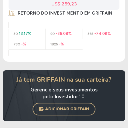
US$ 259,23
RETORNO DO INVESTIMENTO EM GRIFFAIN
13.17%
-36.08%
-74.08%
30
90
365
-%
-%
730
1825
Já tem GRIFFAIN na sua carteira?
Gerencie seus investimentos
pelo Investidor10.
ADICIONAR GRIFFAIN