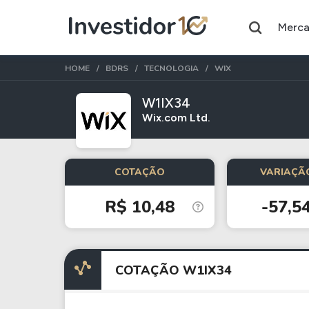
Merc
HOME
BDRS
TECNOLOGIA
WIX
W1IX34
Wix.com Ltd.
Assuntos do momento
Índice
Índice
COTAÇÃO
VARIAÇÃO
Ibovespa
Selic
R$ 10,48
-57,5
Ações
FIIs
Taesa
XPML11
COTAÇÃO W1IX34
Itausa
RECR11
Ambev
HGLG11