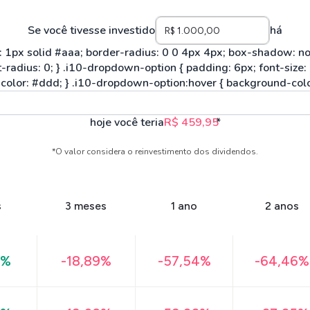
Se você tivesse investido
há
hoje você teria
R$ 459,95
*
*O valor considera o reinvestimento dos dividendos.
s
3 meses
1 ano
2 anos
3%
-18,89%
-57,54%
-64,46%