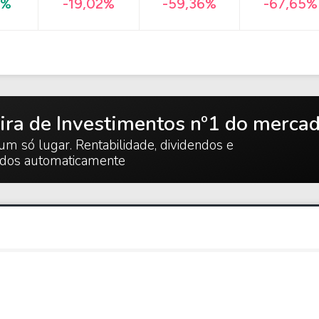
-67,65%
3%
-19,02%
-59,36%
ira de Investimentos nº1 do merca
um só lugar. Rentabilidade, dividendos e
ados automaticamente