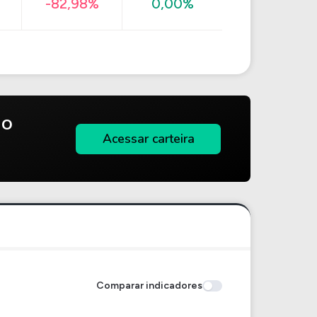
-82,98%
0,00%
do
Acessar carteira
Comparar indicadores