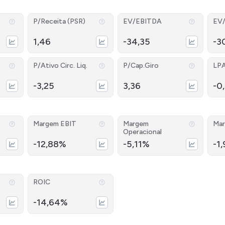
P/Receita (PSR)
EV/EBITDA
EV
1,46
-34,35
-3
P/Ativo Circ. Liq.
P/Cap.Giro
LP
-3,25
3,36
-0
Margem EBIT
Margem
Mar
Operacional
-12,88%
-5,11%
-1
ROIC
-14,64%