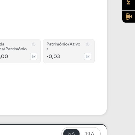
ida
Patrimônio/Ativo
ta/Patrimônio
s
1,00
-0,03
5 A
10 A