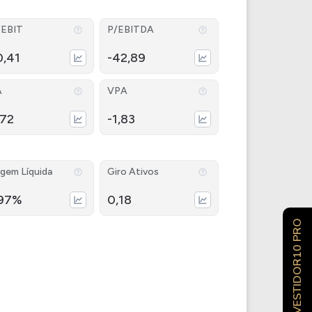
/EBIT
P/EBITDA
0,41
-42,89
A
VPA
,72
-1,83
gem Líquida
Giro Ativos
,97%
0,18
INVESTIDOR10 PRO