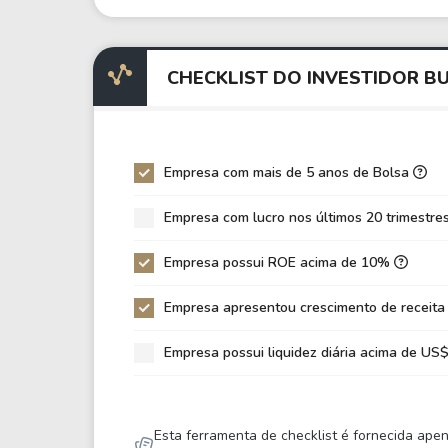
EV/EBITDA
-48
EV/EBIT
-41
CHECKLIST DO INVESTIDOR B
P/EBITDA
156
P/EBIT
1.1
P/Ativo
2,1
Empresa com mais de 5 anos de Bolsa
VPA
-6,
Empresa com lucro nos últimos 20 trimestre
LPA
0,9
Empresa possui ROE acima de 10%
Giro de Ativos
0,2
ROE
-13
Empresa apresentou crescimento de receita
ROIC
-10
Empresa possui liquidez diária acima de U
ROA
1,9
Dívida Líquida / Patrimônio
0,1
Esta ferramenta de checklist é fornecida ape
Dívida Líquida / EBITDA
0,9