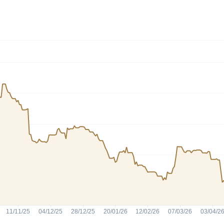
HASH11
Google
Dogecoin
GOLD11
Meta
Solana
XINA11
Coca-Cola
Cardano
Ver todos
Ver todos
Ver todos