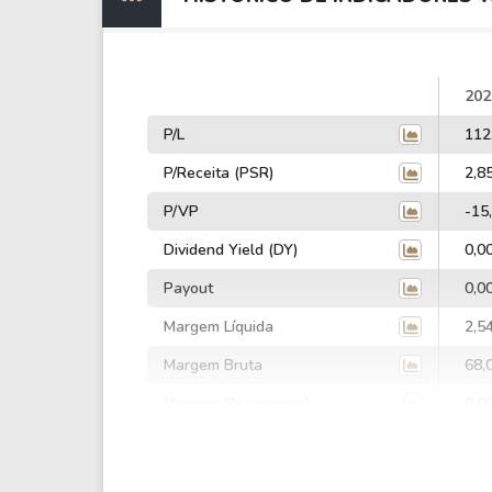
202
P/L
112
P/Receita (PSR)
2,8
P/VP
-15
Dividend Yield (DY)
0,0
Payout
0,0
Margem Líquida
2,5
Margem Bruta
68,
Margem Operacional
0,0
Margem EBIT
-13
Margem EBITDA
-11