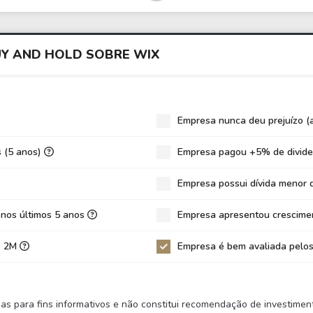
,07
19,34
57,08
,87
20,98
69,20
UY AND HOLD SOBRE WIX
,28
65,37
102,41
53,88
78,49
166,84
8
6,36
3,89
Empresa nunca deu prejuízo (
65
-1,41
-0,96
s (5 anos)
Empresa pagou +5% de divide
2
2,47
0,58
Empresa possui dívida menor 
0
0,24
0,22
,84%
-175,56%
-60,81%
 nos últimos 5 anos
Empresa apresentou crescimen
,03%
6,91%
0,51%
S$ 2M
Empresa é bem avaliada pelos
4%
7,23%
1,84%
5
14,04
7,22
nas para fins informativos e não constitui recomendação de investim
0
-11,21
-8,39