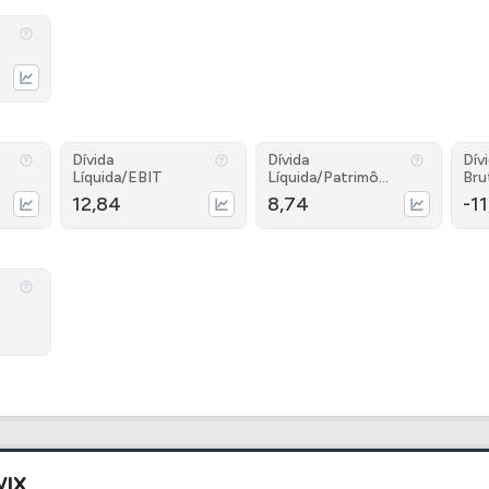
Dívida
Dívida
Dív
Líquida/EBIT
Líquida/Patrimôni
Bru
o
12,84
8,74
-1
WIX