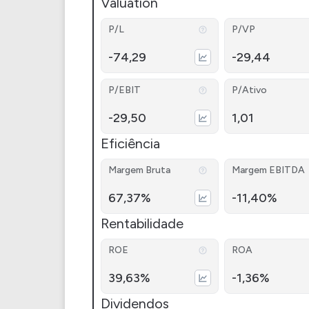
Valuation
P/L
P/VP
-74,29
-29,44
P/EBIT
P/Ativo
-29,50
1,01
Eficiência
Margem Bruta
Margem EBITDA
67,37%
-11,40%
Rentabilidade
ROE
ROA
39,63%
-1,36%
Dividendos