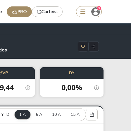
3
e
PRO
Carteira
squisar
dos
FII
P/VP
DY
TRXF11
9,44
0,00%
edas
Ideias
Agenda de Dividendos
YTD
1 A
Radar do Dividendo Inteligente
5 A
10 A
15 A
oin - BNB
Carteiras Recomendadas