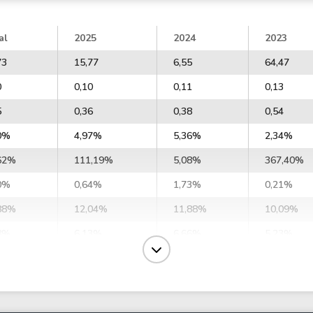
al
2025
2024
2023
73
15,77
6,55
64,47
0
0,10
0,11
0,13
5
0,36
0,38
0,54
0%
4,97%
5,36%
2,34%
62%
111,19%
5,08%
367,40%
0%
0,64%
1,73%
0,21%
88%
12,04%
11,88%
10,09%
8%
6,13%
6,66%
5,23%
6%
9,72%
9,94%
8,38%
8
3,74
3,71
4,62
9
5,93
5,54
7,39