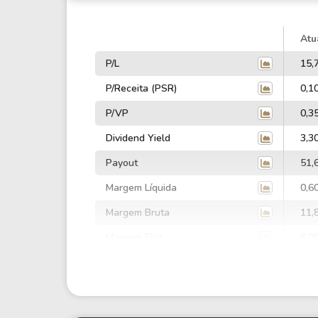
Atu
P/L
15,
P/Receita (PSR)
0,1
P/VP
0,3
Dividend Yield
3,3
Payout
51,
Margem Líquida
0,6
Margem Bruta
11,
Margem Ebit
6,0
Margem Ebtida
9,6
EV/Ebitda
3,5
EV/Ebit
5,6