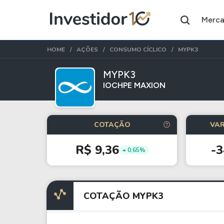
Merc
HOME
AÇÕES
CONSUMO CÍCLICO
MYPK3
MYPK3
IOCHPE MAXION
Assuntos do momento
Índice
Índice
COTAÇÃO
VAR
Ibovespa
Selic
R$ 9,36
-
0,65%
Ações
FIIs
Taesa
XPML11
COTAÇÃO MYPK3
Itausa
RECR11
Ambev
HGLG11