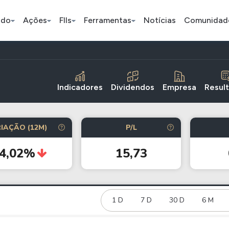
ado
Ações
FIIs
Ferramentas
Notícias
Comunidad
Pe
Indicadores
Dividendos
Empresa
Resul
Índice
Ação
Ação
IAÇÃO (12M)
P/L
Bradesco
Petrobras
Axia
34,02%
15,73
ETFs
Stocks
Criptomo
BOVA11
Tesla
Bitcoin
IVVB11
Apple
1 D
7 D
30 D
Ethereum
6 M
SMAL11
Amazon
Binance C