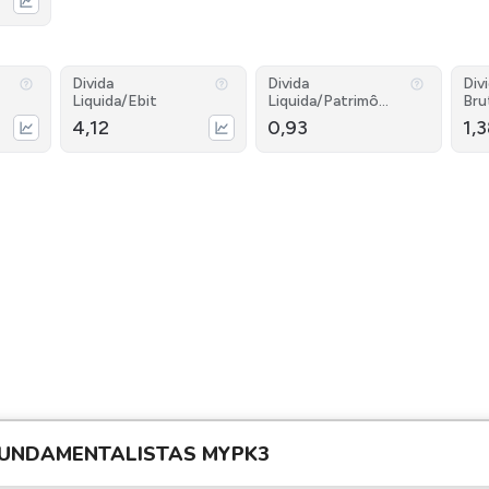
Divida
Divida
Div
Liquida/Ebit
Liquida/Patrimôni
Bru
o
4,12
0,93
1,
UNDAMENTALISTAS
MYPK3