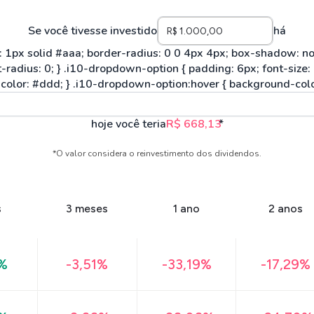
Se você tivesse investido
há
hoje você teria
R$ 668,13
*
*O valor considera o reinvestimento dos dividendos.
s
3 meses
1 ano
2 anos
%
-3,51%
-33,19%
-17,29%