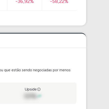
-36,92%
-58,22%
ão ou que estão sendo negociadas por menos
Upside
00%