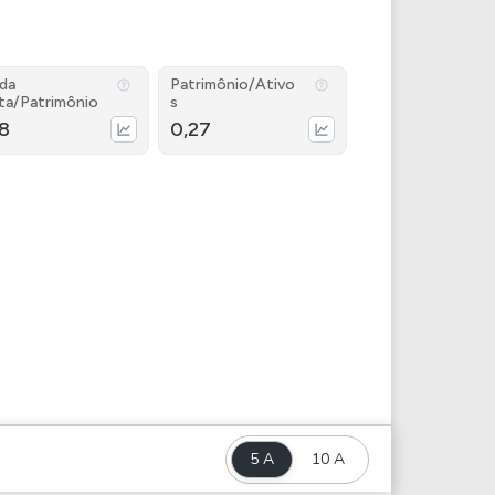
ida
Patrimônio/Ativo
ta/Patrimônio
s
38
0,27
5 A
10 A