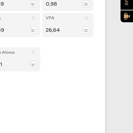
69
0,98
A
VPA
59
26,64
o Ativos
1