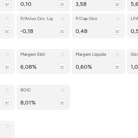
0,10
3,58
5,
P/Ativo Circ. Liq.
P/Cap.Giro
LP
-0,18
0,48
0,
Margem Ebit
Margem Líquida
Gir
6,08%
0,60%
1,0
ROIC
8,01%