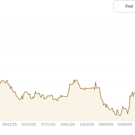
HASH11
Google
Dogecoin
Real
GOLD11
Meta
Solana
XINA11
Coca-Cola
Cardano
Ver todos
Ver todos
Ver todos