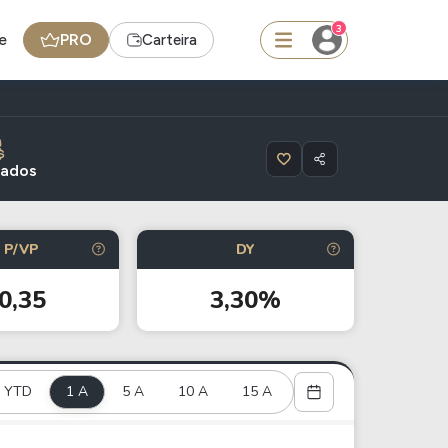
3
e
PRO
Carteira
squisar
tados
FII
P/VP
DY
TRXF11
0,35
3,30%
edas
Ideias
Agenda de Dividendos
YTD
1 A
Radar do Dividendo Inteligente
5 A
10 A
15 A
oin - BNB
Carteiras Recomendadas