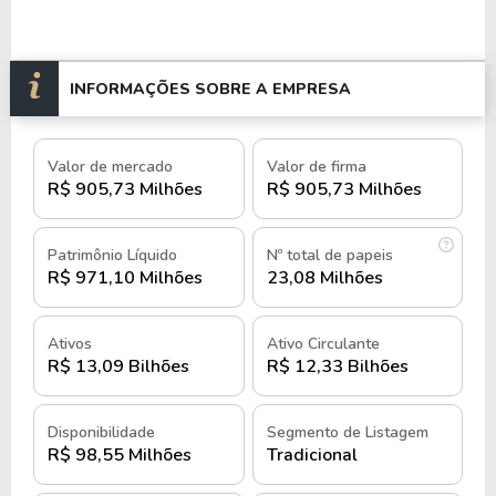
O Banco do Estado de Sergipe S.A. (Banese) é uma
instituição financeira de economia mista, fundada
INFORMAÇÕES SOBRE A EMPRESA
em 1961 na cidade de Aracaju, Sergipe.
Criado durante o governo de Luiz Garcia, o banco
Valor de mercado
Valor de firma
tinha como motivação principal impulsionar o
R$ 905,73 Milhões
R$ 905,73 Milhões
desenvolvimento econômico local, oferecendo
soluções financeiras para fomentar o crescimento
regional.
Patrimônio Líquido
Nº total de papeis
R$ 971,10 Milhões
23,08 Milhões
Desde 1967, quando adotou o nome Banese, a
instituição expandiu suas operações para todos os
Ativos
Ativo Circulante
municípios sergipanos, consolidando-se como um
R$ 13,09 Bilhões
R$ 12,33 Bilhões
pilar econômico no estado.
Disponibilidade
Segmento de Listagem
Nos primeiros anos, o Banese concentrou esforços
R$ 98,55 Milhões
Tradicional
na interiorização de suas atividades, inaugurando