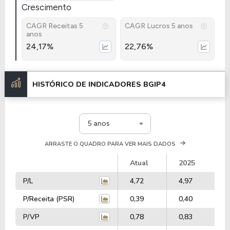
Crescimento
CAGR Receitas 5
CAGR Lucros 5 anos
anos
24,17%
22,76%
HISTÓRICO DE INDICADORES
BGIP4
5 anos
ARRASTE O QUADRO PARA VER MAIS DADOS
Atual
2025
P/L
4,72
4,97
P/Receita (PSR)
0,39
0,40
P/VP
0,78
0,83