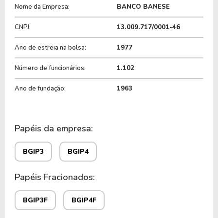
Com uma rede de 63 agências, 9 postos de
Nome da Empresa:
BANCO BANESE
atendimento e 491 terminais de autoatendimento, a
companhia conta com subsidiárias como a SEAC,
CNPJ:
13.009.717/0001-46
Banese Corretora, SERGUS, CASSE e Instituto
Ano de estreia na bolsa:
1977
Banese.
Número de funcionários:
1.102
O Banco do Estado de Sergipe S.A. (Banese) é
classificado como uma small cap e atua
Ano de fundação:
1963
exclusivamente no estado de Sergipe, com práticas
voltadas ao desenvolvimento econômico regional
somando mais de 880 mil clientes.
Papéis da empresa:
Na B3, o banco está listado sob o ticker
BGIP3
e
BGIP3
BGIP4
BGIP4
, com suas respectivas versões fracionárias
BGIP3F
e
BGIP4F
.
Papéis Fracionados:
História e quando foi criado o Banco
BGIP3F
BGIP4F
do Estado de Sergipe S.A. (Banese)