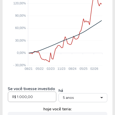
BRSR6
6,01
0,84
14,05%
11,4
ABCB4
4,19
0,49
11,77%
17,49
BAZA3
5,70
0,68
11,89%
8,23
BMGB4
Se você tivesse investido
há
5 anos
hoje você teria: