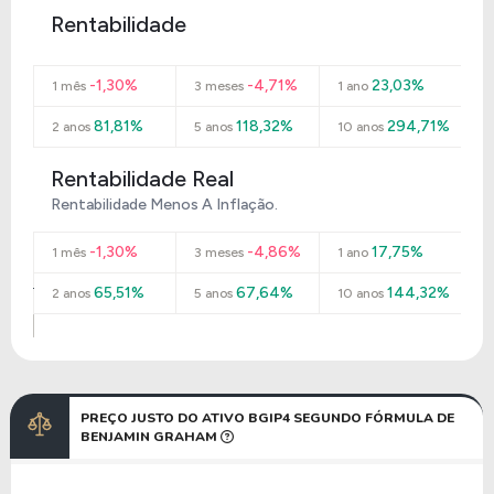
Rentabilidade
-1,30%
-4,71%
23,03%
1 mês
3 meses
1 ano
81,81%
118,32%
294,71%
2 anos
5 anos
10 anos
Rentabilidade Real
Rentabilidade Menos A Inflação.
-1,30%
-4,86%
17,75%
1 mês
3 meses
1 ano
65,51%
67,64%
144,32%
2 anos
5 anos
10 anos
PREÇO JUSTO DO ATIVO BGIP4 SEGUNDO FÓRMULA DE
BENJAMIN GRAHAM