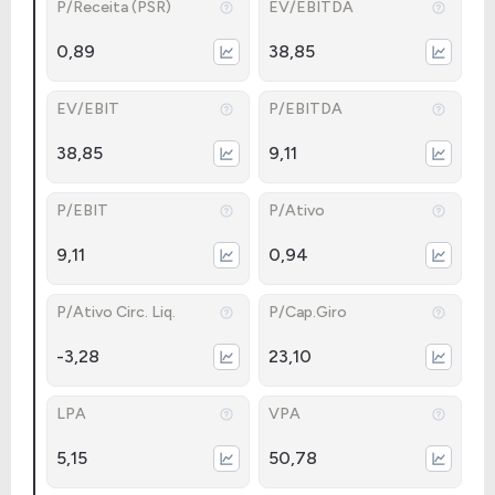
P/Receita (PSR)
EV/EBITDA
0,89
38,85
EV/EBIT
P/EBITDA
38,85
9,11
P/EBIT
P/Ativo
9,11
0,94
P/Ativo Circ. Liq.
P/Cap.Giro
-3,28
23,10
LPA
VPA
5,15
50,78