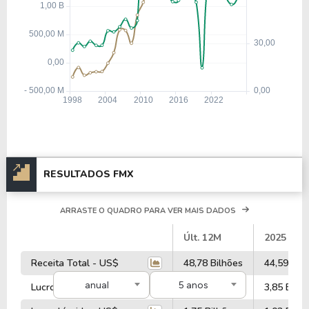
RESULTADOS FMX
ARRASTE O QUADRO PARA VER MAIS DADOS
#
Últ. 12M
2025
Receita Total - US$
48,78 Bilhões
44,59 Bil
anual
5 anos
Lucro Operacional - US$
4,14 Bilhões
3,85 Bilhõ