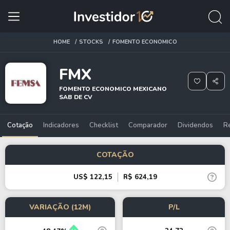
HOME
STOCKS
FOMENTO ECONOMICO
FMX
FOMENTO ECONOMICO MEXICANO
SAB DE CV
Cotação
Indicadores
Checklist
Comparador
Dividendos
R
COTAÇÃO
US$ 122,15
R$ 624,19
VARIAÇÃO (12M)
P/L