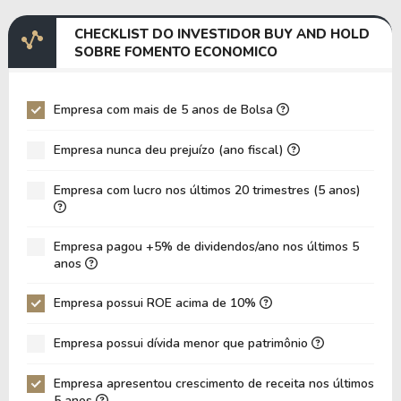
Margem EBITDA
9,23%
9,23%
CHECKLIST DO INVESTIDOR BUY AND HOLD
EV/EBITDA
38,75
45,76
SOBRE FOMENTO ECONOMICO
EV/EBIT
38,75
45,76
P/EBITDA
8,70
6,12
Empresa com mais de 5 anos de Bolsa
P/EBIT
8,70
6,12
Empresa nunca deu prejuízo (ano fiscal)
P/Ativo
0,75
0,65
Empresa com lucro nos últimos 20 trimestres (5 anos)
VPA
53,14
52,54
LPA
3,01
3,46
Empresa pagou +5% de dividendos/ano nos últimos 5
Giro de Ativos
0,28
0,25
anos
ROE
5,66%
6,59%
Empresa possui ROE acima de 10%
ROIC
8,72%
5,87%
Empresa possui dívida menor que patrimônio
ROA
2,34%
2,95%
Dívida Líquida / Patrimônio
-0,00
-0,11
Empresa apresentou crescimento de receita nos últimos
5 anos