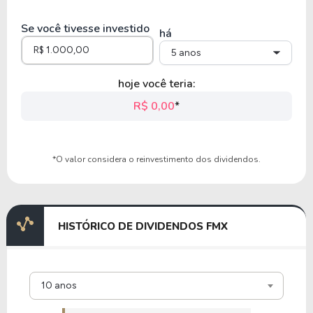
0,42
0,03
7,62%
7,16%
US
Se você tivesse investido
CHSCP
há
5 anos
18,66
1,83
9,82%
1,13%
U
hoje você teria:
ANDE
R$ 0,00
*
0,38
0,03
7,62%
7,31%
US
*O valor considera o reinvestimento dos dividendos.
CHSCL
16,38
5,49
33,50%
0,00%
U
HISTÓRICO DE DIVIDENDOS FMX
SFM
8,45
1,81
21,45%
3,71%
US
10 anos
MKC