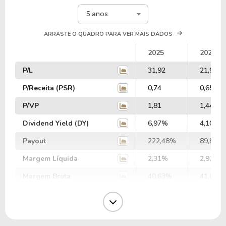
5 anos
ARRASTE O QUADRO PARA VER MAIS DADOS
2025
2024
P/L
31,92
21,91
P/Receita (PSR)
0,74
0,65
P/VP
1,81
1,44
Dividend Yield (DY)
6,97%
4,10%
Payout
222,48%
89,83%
Margem Líquida
2,31%
2,97%
Margem Bruta
40,63%
41,04%
Margem Operacional
8,62%
8,93%
Margem EBIT
9,23%
9,23%