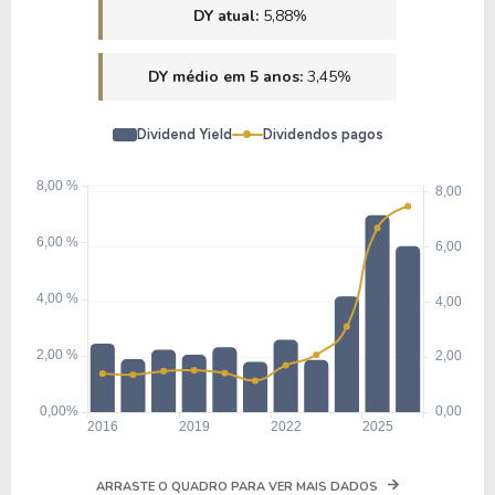
DY atual:
5,88%
8,18
0,86
10,56%
2,25%
US
DY médio em 5 anos:
3,45%
VLGEA
Dividend Yield
Dividendos pagos
2,63
0,38
14,62%
0,00%
US
PETZ
ARRASTE O QUADRO PARA VER MAIS DADOS