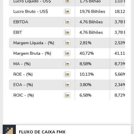
Lucro Líquido - US$
1,75 Bilhão
1,03 Bilhã
Lucro Bruto - US$
19,76 Bilhões
18,12 Bil
EBITDA
4,76 Bilhões
3,78 Bilhõ
EBIT
4,76 Bilhões
3,78 Bilhõ
Margem Líquida - (%)
2,81%
2,53%
Margem Bruta - (%)
40,72%
41,11%
MA - (%)
8,58%
8,73%
ROE - (%)
10,13%
5,66%
EOA - (%)
3,80%
2,34%
ROIC - (%)
6,58%
8,72%
FLUXO DE CAIXA FMX