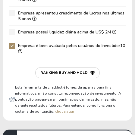
Dívida Líquida / EBITDA
-0,05
-2,16
Empresa apresentou crescimento de lucros nos últimos
Dívida Líquida / EBIT
-0,05
-2,16
5 anos
Dívida Bruta / Patrimônio
0,39
0,37
Empresa possui liquidez diária acima de US$ 2M
Patrimônio / Ativos
0,41
0,45
Empresa é bem avaliada pelos usuários do Investidor10
Passivos / Ativos
0,59
0,55
Liquidez Corrente
1,35
1,69
P/Cap Giro
10,79
6,62
RANKING BUY AND HOLD
P/Ativo Circ Líq
-4,30
-7,20
Esta ferramenta de checklist é fornecida apenas para fins
informativos e não constitui recomendação de investimento. A
pontuação baseia-se em parâmetros de mercado, mas não
garante resultados futuros. Para entender como funciona o
sistema de pontuação,
clique aqui
.