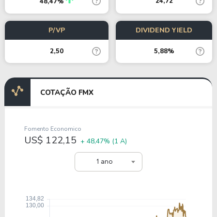
24,72
48,47%
P/VP
DIVIDEND YIELD
2,50
5,88%
COTAÇÃO FMX
Fomento Economico
US$ 122,15
+ 48,47%
(1 A)
1 ano