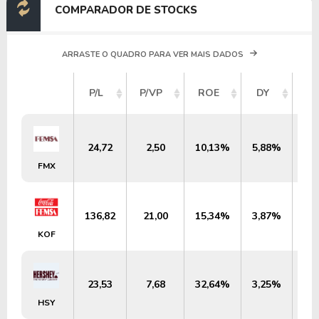
COMPARADOR DE STOCKS
ARRASTE O QUADRO PARA VER MAIS DADOS
VA
P/L
P/VP
ROE
DY
M
24,72
2,50
10,13%
5,88%
US
FMX
136,82
21,00
15,34%
3,87%
US
KOF
23,53
7,68
32,64%
3,25%
US
HSY