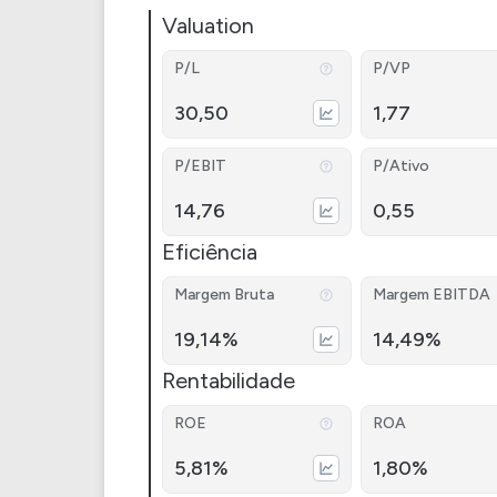
Valuation
P/L
P/VP
30,50
1,77
P/EBIT
P/Ativo
14,76
0,55
Eficiência
Margem Bruta
Margem EBITDA
19,14%
14,49%
Rentabilidade
ROE
ROA
5,81%
1,80%