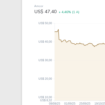
Weg
XPLG11
Amcor
Klabin
KNRI11
US$ 47,40
+ 4,46%
(1 A)
Petrobrás
KNCR11
Ver todos
Ver todos