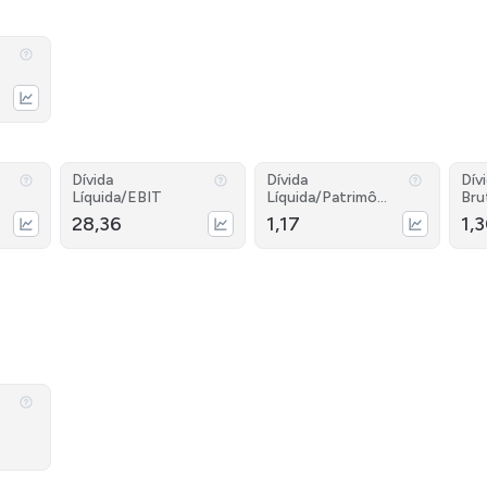
Dívida
Dívida
Dív
Líquida/EBIT
Líquida/Patrimôni
Bru
o
28,36
1,17
1,