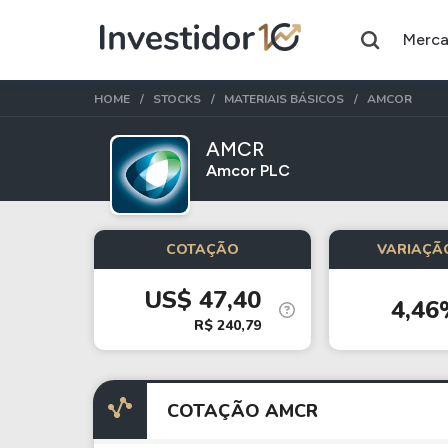
Merc
HOME
STOCKS
MATERIAIS BÁSICOS
AMCOR
AMCR
Amcor PLC
Assuntos do momento
Índice
Ação
COTAÇÃO
VARIAÇÃO
Ibovespa
Petrobras
US$ 47,40
4,46
Ações
FIIs
R$ 240,79
Taesa
XPML11
Itausa
RECR11
COTAÇÃO AMCR
Ambev
HGLG11