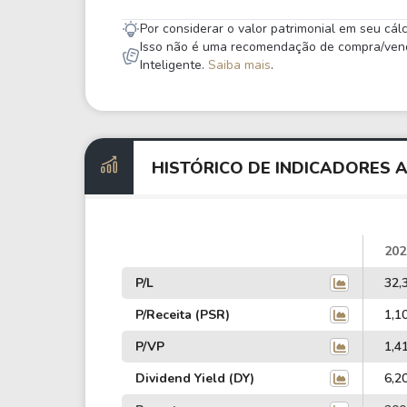
Por considerar o valor patrimonial em seu cá
Isso não é uma recomendação de compra/venda,
Inteligente.
Saiba mais
.
HISTÓRICO DE INDICADORES 
202
P/L
32,
P/Receita (PSR)
1,1
P/VP
1,4
Dividend Yield (DY)
6,2