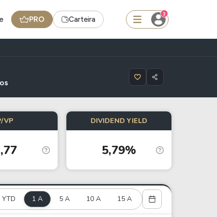
3
e
PRO
Carteira
squisar
os
Ferramenta
P/VP
DIVIDEND YIELD
Dividendos
,77
5,79%
edas
Ideias
Agenda de Dividendos
Radar do Dividendo Inteligente
YTD
1 A
5 A
10 A
15 A
oin - BNB
Carteiras Recomendadas