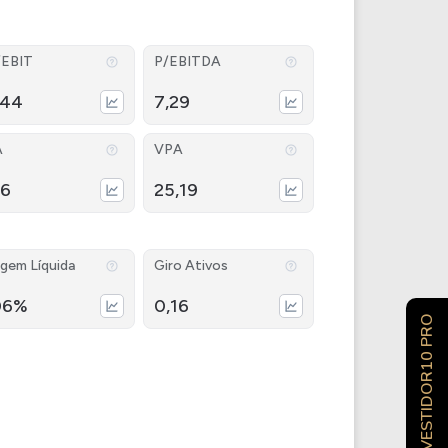
/EBIT
P/EBITDA
,44
7,29
A
VPA
46
25,19
gem Líquida
Giro Ativos
06%
0,16
INVESTIDOR10 PRO