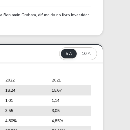
 Benjamin Graham, difundida no livro Investidor
5 A
10 A
2022
2021
18,24
15,67
1,01
1,14
3,55
3,05
4,80%
4,85%