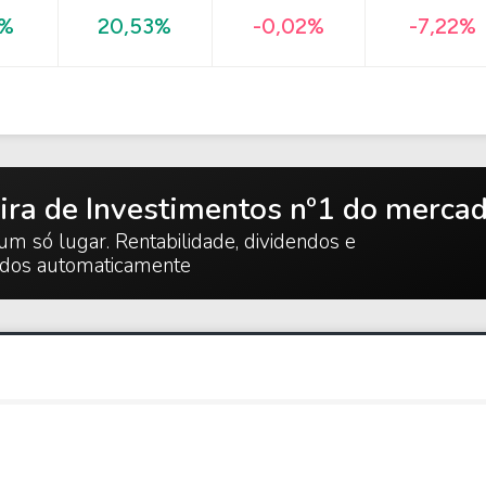
-7,22%
6%
20,53%
-0,02%
ira de Investimentos nº1 do merca
um só lugar. Rentabilidade, dividendos e
ados automaticamente