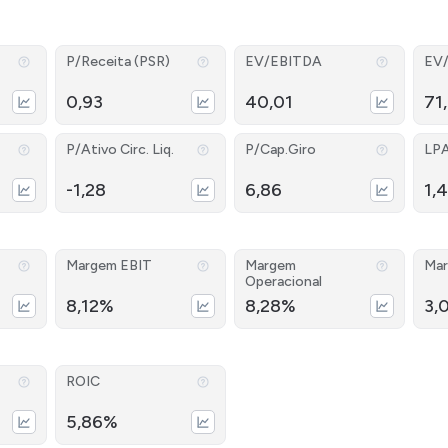
P/Receita (PSR)
EV/EBITDA
EV
0,93
40,01
71
P/Ativo Circ. Liq.
P/Cap.Giro
LP
-1,28
6,86
1,
Margem EBIT
Margem
Mar
Operacional
8,12%
8,28%
3,
ROIC
5,86%