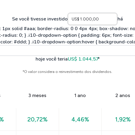
Se você tivesse investido
há
hoje você teria
US$ 1.044,57
*
*O valor considera o reinvestimento dos dividendos.
s
3 meses
1 ano
2 anos
6%
20,72%
4,46%
1,92%