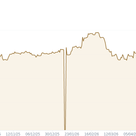
HASH11
Google
Dogecoin
GOLD11
Meta
Solana
XINA11
Coca-Cola
Cardano
Ver todos
Ver todos
Ver todos