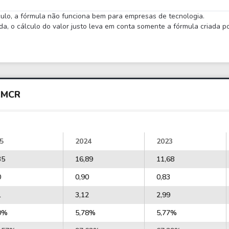
lculo, a fórmula não funciona bem para empresas de tecnologia.
 o cálculo do valor justo leva em conta somente a fórmula criada por
AMCR
5
2024
2023
35
16,89
11,68
0
0,90
0,83
1
3,12
2,99
0%
5,78%
5,77%