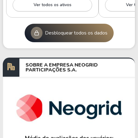
Ver todos os ativos
Ver to
Desbloquear todos os dados
SOBRE A EMPRESA NEOGRID
PARTICIPAÇÕES S.A.
Média de avaliações dos usuários: