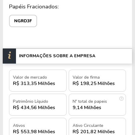
A Neogrid opera tanto no mercado nacional quanto
Papéis Fracionados:
internacional, com presença em países da América
do Sul, Europa, Ásia e América do Norte.
NGRD3F
A empresa possui filiais em diversos países,
ampliando sua atuação global e atendendo a uma
ampla gama de clientes em diferentes mercados.
INFORMAÇÕES SOBRE A EMPRESA
A estrutura operacional da Neogrid é composta
por uma equipe especializada em tecnologia e
gestão de cadeias de suprimentos, focada no
Valor de mercado
Valor de firma
desenvolvimento contínuo de soluções inovadoras
R$ 313,35 Milhões
R$ 198,25 Milhões
para seus clientes.
Patrimônio Líquido
Nº total de papeis
A empresa investe em pesquisa e desenvolvimento
R$ 434,56 Milhões
9,14 Milhões
para manter-se competitiva e atender às demandas
dinâmicas do mercado.
Ativos
Ativo Circulante
R$ 553,98 Milhões
R$ 201,82 Milhões
As ações ordinárias da Neogrid são negociadas na