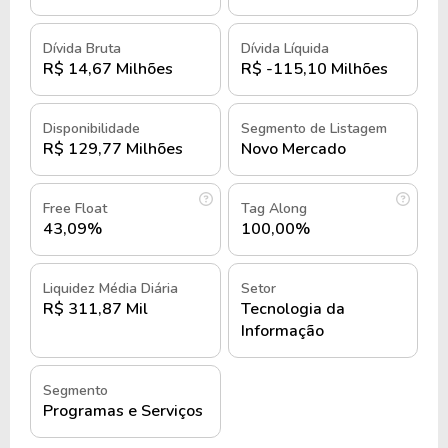
B3 sob os tickers
NGRD3
e
NGRD3F
no mercado
fracionário.
Dívida Bruta
Dívida Líquida
R$ 14,67 Milhões
R$ -115,10 Milhões
História e quando foi criada a
Neogrid Participações S.A.
Disponibilidade
Segmento de Listagem
R$ 129,77 Milhões
Novo Mercado
A Neogrid foi fundada em 1999, em Joinville, Santa
Catarina, por Miguel Abuhab.
Free Float
Tag Along
43,09%
100,00%
O objetivo inicial era construir uma rede
colaborativa para gerir o fluxo de informações e
Liquidez Média Diária
Setor
processos entre empresas, conectando a indústria
R$ 311,87 Mil
Tecnologia da
e o varejo de bens de consumo.
Informação
Nos primeiros anos, a Neogrid enfrentou desafios
Segmento
relacionados à consolidação de suas soluções no
Programas e Serviços
mercado e à adaptação às necessidades específicas
dos clientes.