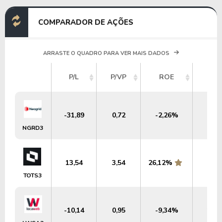
COMPARADOR DE AÇÕES
ARRASTE O QUADRO PARA VER MAIS DADOS
P/L
P/VP
ROE
DY
-31,89
0,72
-2,26%
0,0
NGRD3
13,54
3,54
26,12%
2,1
TOTS3
-10,14
0,95
-9,34%
1,3