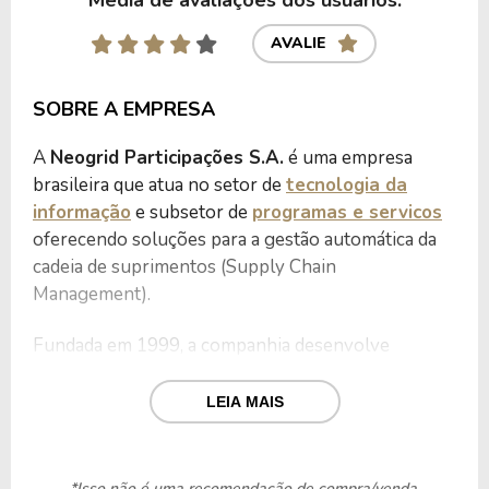
AVALIE
SOBRE A EMPRESA
A
Neogrid Participações S.A.
é uma empresa
brasileira que atua no setor de
tecnologia da
informação
e subsetor de
programas e servicos
oferecendo soluções para a gestão automática da
cadeia de suprimentos (Supply Chain
Management).
Fundada em 1999, a companhia desenvolve
softwares que sincronizam e automatizam
processos entre indústrias, distribuidores,
LEIA MAIS
operadores logísticos e varejistas, otimizando o
fluxo de informações e mercadorias.
*Isso não é uma recomendação de compra/venda.