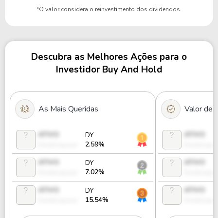
*O valor considera o reinvestimento dos dividendos.
Descubra as Melhores Ações para o
Investidor Buy And Hold
As Mais Queridas
Valor de
ATIVO
ATIVO
DY
2.59%
Desbloquear
Desbloque
ATIVO
ATIVO
DY
7.02%
Desbloquear
Desbloque
ATIVO
ATIVO
DY
15.54%
Desbloquear
Desbloque