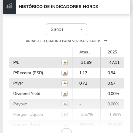
HISTÓRICO DE INDICADORES
NGRD3
5 anos
ARRASTE O QUADRO PARA VER MAIS DADOS
Atual
2025
P/L
-31,89
-47,11
P/Receita (PSR)
1,17
0,94
P/VP
0,72
0,57
Dividend Yield
-
0,00%
Payout
-
0,00%
Margem Líquida
-3,67%
-1,99%
Margem Bruta
58,79%
59,14%