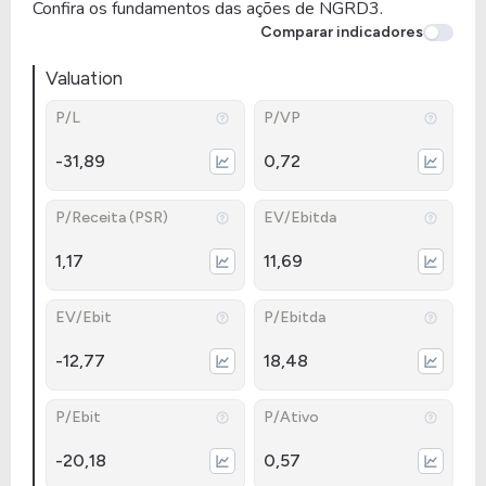
Confira os fundamentos das ações de NGRD3.
Comparar indicadores
Valuation
P/L
P/VP
-31,89
0,72
P/Receita (PSR)
EV/Ebitda
1,17
11,69
EV/Ebit
P/Ebitda
-12,77
18,48
P/Ebit
P/Ativo
-20,18
0,57