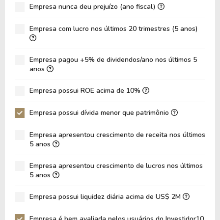
Empresa nunca deu prejuízo (ano fiscal)
ROIC
-4,34%
-3,21%
ROA
-1,77%
-0,95%
Empresa com lucro nos últimos 20 trimestres (5 anos)
Dívida Líquida / Ebitda
-6,79
-5,13
Dívida Líquida / Ebit
7,41
12,22
Empresa pagou +5% de dividendos/ano nos últimos 5
anos
Dívida Bruta / Patrimônio
0,03
0,04
Empresa possui ROE acima de 10%
Patrimônio / Ativos
0,78
0,78
Passivos / Ativos
0,11
0,22
Empresa possui dívida menor que patrimônio
Liquidez Corrente
3,21
3,30
Empresa apresentou crescimento de receita nos últimos
5 anos
CAGR Receitas 5 anos
4,96%
4,96%
CAGR Lucros 5 anos
-
0,00%
Empresa apresentou crescimento de lucros nos últimos
5 anos
Empresa possui liquidez diária acima de US$ 2M
Empresa é bem avaliada pelos usuários do Investidor10