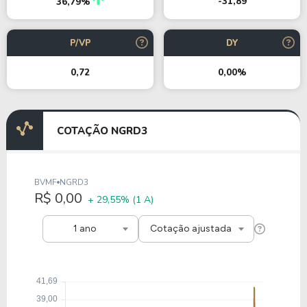
-31,89
36,79%
P/VP
DY
0,72
0,00%
COTAÇÃO NGRD3
BVMF
NGRD3
R$ 0,00
+ 29,55%
(1 A)
1 ano
Cotação ajustada