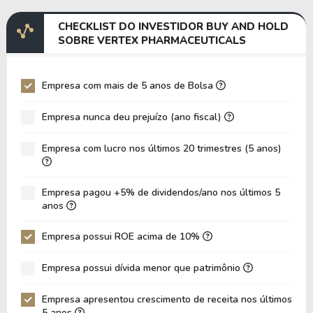
Margem EBITDA
43,57%
40,72%
CHECKLIST DO INVESTIDOR BUY AND HOLD
EV/EBITDA
81,86
97,57
SOBRE VERTEX PHARMACEUTICALS
EV/EBIT
85,27
101,55
P/EBITDA
22,32
211,05
Empresa com mais de 5 anos de Bolsa
P/EBIT
23,26
367,73
Empresa nunca deu prejuízo (ano fiscal)
P/Ativo
4,49
4,55
Empresa com lucro nos últimos 20 trimestres (5 anos)
VPA
73,49
63,85
LPA
15,56
-2,08
Empresa pagou +5% de dividendos/ano nos últimos 5
Giro de Ativos
0,12
0,13
anos
ROE
21,18%
-3,26%
Empresa possui ROE acima de 10%
ROIC
26,72%
-86,70%
Empresa possui dívida menor que patrimônio
ROA
15,42%
-2,38%
Dívida Líquida / Patrimônio
-0,35
-0,37
Empresa apresentou crescimento de receita nos últimos
5 anos