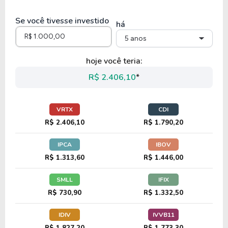
27,82
44,19
158,82%
0,00%
Se você tivesse investido
HALO
há
5 anos
22,00
-125,59
-570,98%
0,38%
U
hoje você teria:
MCK
R$ 2.406,10
*
34,61
-20,14
-58,20%
0,89%
U
VRTX
CDI
CAH
R$ 2.406,10
R$ 1.790,20
IPCA
IBOV
13,88
2,22
16,00%
0,00%
R$ 1.313,60
R$ 1.446,00
HRMY
SMLL
IFIX
R$ 730,90
R$ 1.332,50
36,30
1,61
4,43%
0,00%
U
IDIV
IVVB11
BIIB
R$ 1.827,20
R$ 1.773,30