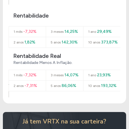
Rentabilidade
-7,32%
14,25%
29,49%
1 mês
3 meses
1 ano
1,82%
142,30%
373,87%
2 anos
5 anos
10 anos
Rentabilidade Real
Rentabilidade Menos A Inflação.
-7,32%
14,07%
23,93%
1 mês
3 meses
1 ano
-7,31%
86,06%
193,32%
2 anos
5 anos
10 anos
Já tem VRTX na sua carteira?