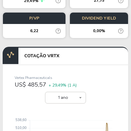
27,75
29,49%
P/VP
DIVIDEND YIELD
6,22
0,00%
COTAÇÃO VRTX
Vertex Pharmaceuticals
US$ 485,57
+ 29,49%
(1 A)
1 ano