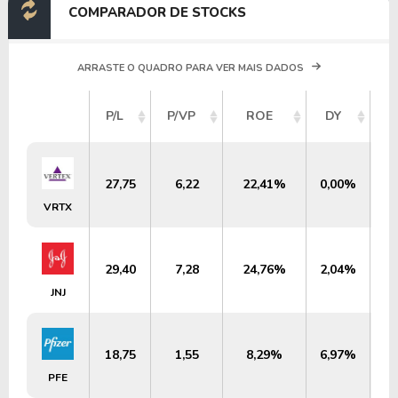
COMPARADOR DE STOCKS
ARRASTE O QUADRO PARA VER MAIS DADOS
V
P/L
P/VP
ROE
DY
M
27,75
6,22
22,41%
0,00%
U
VRTX
29,40
7,28
24,76%
2,04%
U
JNJ
18,75
1,55
8,29%
6,97%
U
PFE