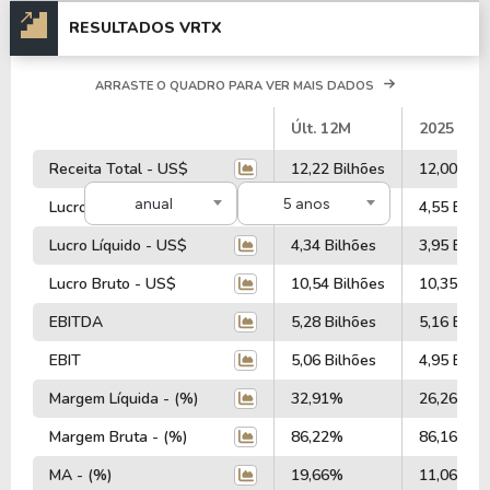
RESULTADOS VRTX
ARRASTE O QUADRO PARA VER MAIS DADOS
#
Últ. 12M
2025
Receita Total - US$
12,22 Bilhões
12,00 Bil
anual
5 anos
Lucro Operacional - US$
4,66 Bilhões
4,55 Bilhõ
Lucro Líquido - US$
4,34 Bilhões
3,95 Bilhõ
Lucro Bruto - US$
10,54 Bilhões
10,35 Bil
EBITDA
5,28 Bilhões
5,16 Bilhõ
EBIT
5,06 Bilhões
4,95 Bilhõ
Margem Líquida - (%)
32,91%
26,26%
Margem Bruta - (%)
86,22%
86,16%
MA - (%)
19,66%
11,06%