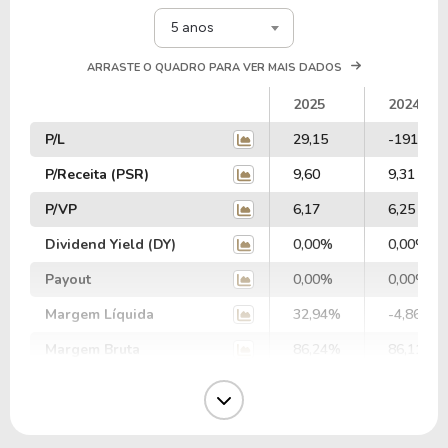
5 anos
ARRASTE O QUADRO PARA VER MAIS DADOS
2025
2024
P/L
29,15
-191,62
P/Receita (PSR)
9,60
9,31
P/VP
6,17
6,25
Dividend Yield (DY)
0,00%
0,00%
Payout
0,00%
0,00%
Margem Líquida
32,94%
-4,86%
Margem Bruta
86,24%
86,11%
Margem Operacional
37,95%
-2,12%
Margem EBIT
41,83%
39,12%