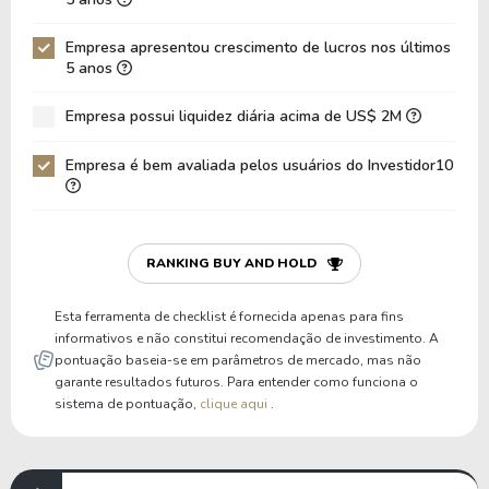
Dívida Líquida / EBITDA
-4,75
-5,16
Empresa apresentou crescimento de lucros nos últimos
Dívida Líquida / EBIT
-4,95
-5,37
5 anos
Dívida Bruta / Patrimônio
0,00
0,00
Empresa possui liquidez diária acima de US$ 2M
Patrimônio / Ativos
0,73
0,73
Empresa é bem avaliada pelos usuários do Investidor10
Passivos / Ativos
0,27
0,27
Liquidez Corrente
2,90
2,69
P/Cap Giro
16,40
20,19
RANKING BUY AND HOLD
P/Ativo Circ Líq
28,50
35,08
Esta ferramenta de checklist é fornecida apenas para fins
informativos e não constitui recomendação de investimento. A
pontuação baseia-se em parâmetros de mercado, mas não
garante resultados futuros. Para entender como funciona o
sistema de pontuação,
clique aqui
.