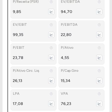
P/Receita (PSR)
EV/EBITDA
9,85
94,70
EV/EBIT
P/EBITDA
99,35
22,80
P/EBIT
P/Ativo
23,78
4,55
P/Ativo Circ. Liq.
P/Cap.Giro
26,13
15,34
LPA
VPA
17,08
76,23