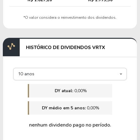
32,46
36,77
113,29%
0,00%
U
*O valor considera o reinvestimento dos dividendos.
MEDP
HISTÓRICO DE DIVIDENDOS VRTX
10 anos
DY atual:
0,00%
DY médio em 5 anos:
0,00%
nenhum dividendo pago no período.