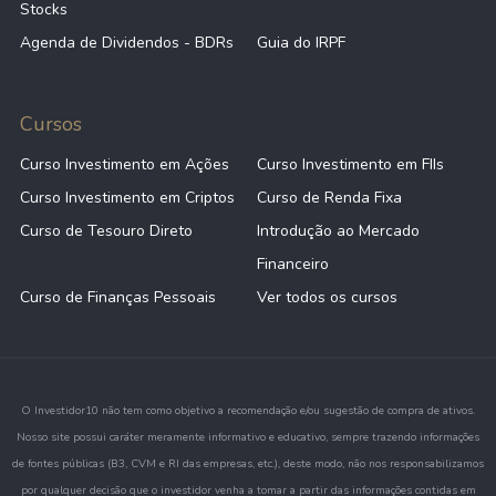
Stocks
Agenda de Dividendos - BDRs
Guia do IRPF
Cursos
Curso Investimento em Ações
Curso Investimento em FIIs
Curso Investimento em Criptos
Curso de Renda Fixa
Curso de Tesouro Direto
Introdução ao Mercado
Financeiro
Curso de Finanças Pessoais
Ver todos os cursos
O Investidor10 não tem como objetivo a recomendação e/ou sugestão de compra de ativos.
Nosso site possui caráter meramente informativo e educativo, sempre trazendo informações
de fontes públicas (B3, CVM e RI das empresas, etc.), deste modo, não nos responsabilizamos
por qualquer decisão que o investidor venha a tomar a partir das informações contidas em