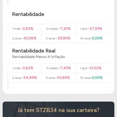
Rentabilidade
-0,62%
-7,30%
-27,93%
1 mês
3 meses
1 ano
-50,56%
-39,90%
0,00%
2 anos
5 anos
10 anos
Rentabilidade Real
Rentabilidade Menos A Inflação.
-0,62%
-7,45%
-31,02%
1 mês
3 meses
1 ano
-54,99%
-53,85%
0,00%
2 anos
5 anos
10 anos
Já tem STZB34 na sua carteira?