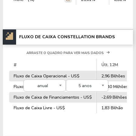
lucro no valor de R$ 1,82 Bilhão.
Quanto aos seus principais indicadores, a empresa
possui um P/L de 12,09, um P/VP de 2,58 e nos
últimos 12 meses o dividend yeld da STZ ficou em
FLUXO DE CAIXA CONSTELLATION BRANDS
3,19%.
ARRASTE O QUADRO PARA VER MAIS DADOS
A empresa é negociada no Brasil através do BDR
STZB34
, ou pode ser adquirida no exterior através
#
Últ. 12M
do ticker
STZ
.
Fluxo de Caixa Operacional - US$
2,96 Bilhões
anual
5 anos
Fluxo de Caixa de Investimentos - US$
19,40 Milhões
Fluxo de Caixa de Financiamentos - US$
-2,69 Bilhões
Fluxo de Caixa Livre - US$
1,83 Bilhão