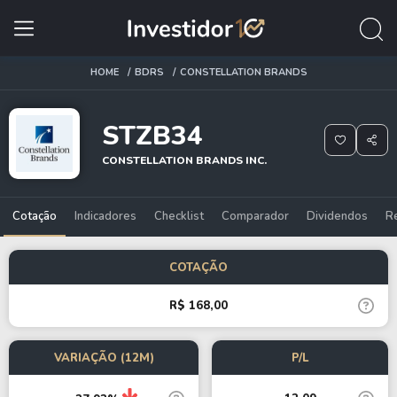
HOME
BDRS
CONSTELLATION BRANDS
STZB34
CONSTELLATION BRANDS INC.
Cotação
Indicadores
Checklist
Comparador
Dividendos
R
COTAÇÃO
R$ 168,00
VARIAÇÃO (12M)
P/L