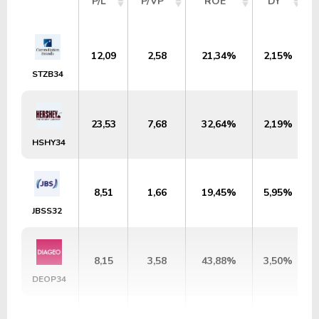
P/L
P/VP
ROE
DY
12,09
2,58
21,34%
2,15%
STZB34
23,53
7,68
32,64%
2,19%
HSHY34
8,51
1,66
19,45%
5,95%
JBSS32
8,15
3,58
43,88%
3,50%
DEOP34