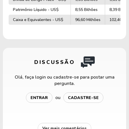
Patrimônio Líquido - US$
8,55 Bilhões
8,39 Bilhõ
Caixa e Equivalentes - US$
96,60 Milhões
102,40 Mi
DISCUSSÃO
Olá, faça login ou cadastre-se para postar uma
pergunta.
ou
ENTRAR
CADASTRE-SE
Ver mais comentários