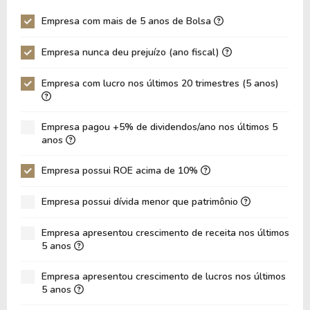
P/EBITDA
7,07
31,61
Empresa com mais de 5 anos de Bolsa
P/EBIT
8,15
73,60
Empresa nunca deu prejuízo (ano fiscal)
P/Ativo
1,02
1,14
Empresa com lucro nos últimos 20 trimestres (5 anos)
VPA
48,20
39,64
LPA
9,69
-0,45
Empresa pagou +5% de dividendos/ano nos últimos 5
Giro de Ativos
0,09
0,10
anos
ROE
20,11%
-1,14%
Empresa possui ROE acima de 10%
ROIC
6,81%
11,80%
Empresa possui dívida menor que patrimônio
ROA
7,70%
-0,38%
Dívida Líquida / Patrimônio
1,14
1,29
Empresa apresentou crescimento de receita nos últimos
5 anos
Dívida Líquida / EBITDA
17,49
-67,50
Empresa apresentou crescimento de lucros nos últimos
Dívida Líquida / EBIT
21,97
-38,02
5 anos
Dívida Bruta / Patrimônio
1,16
1,30