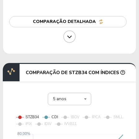
24,72
2,50
10,13%
5,26%
FMXB34
COMPARAÇÃO DETALHADA
8,45
1,81
21,45%
2,53%
M1KC34
1,30
-12,46
-960,39%
0,00%
B2YN34
COMPARAÇÃO DE STZB34 COM ÍNDICES
24,94
3,96
15,89%
2,13%
5 anos
L1WH34