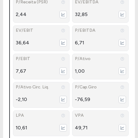
P/Receita (PSR)
EV/EBITDA
2,44
32,85
EV/EBIT
P/EBITDA
36,64
6,71
P/EBIT
P/Ativo
7,67
1,00
P/Ativo Circ. Liq.
P/Cap.Giro
-2,10
-76,59
LPA
VPA
10,61
49,71