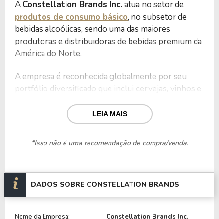
A
Constellation Brands Inc.
atua no setor de
produtos de consumo básico
, no subsetor de
bebidas alcoólicas, sendo uma das maiores
produtoras e distribuidoras de bebidas premium da
América do Norte.
A empresa é reconhecida globalmente por seu
portfólio diversificado que inclui cervejas, vinhos e
destilados, com forte presença no mercado norte-
americano.
LEIA MAIS
Fundada por Marvin Sands, a companhia surgiu
*Isso não é uma recomendação de compra/venda.
com a motivação de consolidar marcas de bebidas
de alta qualidade e expandir a oferta de produtos
premium em mercados de grande demanda.
DADOS SOBRE CONSTELLATION BRANDS
Ao longo dos anos, a Constellation Brands ampliou
suas operações por meio de aquisições estratégicas
Nome da Empresa:
Constellation Brands Inc.