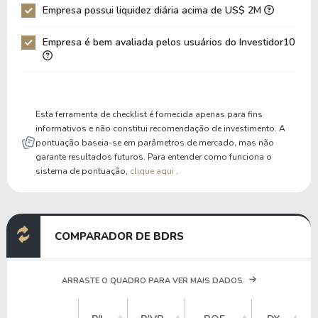
Empresa possui liquidez diária acima de US$ 2M
Patrimônio / Ativos
0,38
0,33
Empresa é bem avaliada pelos usuários do Investidor10
Liquidez Corrente
1,08
0,92
P/Cap Giro
103,07
-72,41
P/Ativo Circ Líq
-2,10
-2,14
Esta ferramenta de checklist é fornecida apenas para fins
informativos e não constitui recomendação de investimento. A
pontuação baseia-se em parâmetros de mercado, mas não
garante resultados futuros. Para entender como funciona o
sistema de pontuação,
clique aqui
.
COMPARADOR DE BDRS
ARRASTE O QUADRO PARA VER MAIS DADOS