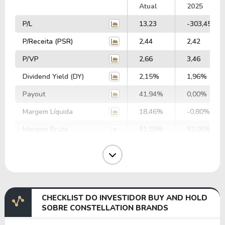
Atual
2025
P/L
13,23
-303,45
P/Receita (PSR)
2,44
2,42
P/VP
2,66
3,46
Dividend Yield (DY)
2,15%
1,96%
Payout
41,94%
0,00%
Margem Líquida
18,46%
-0,80%
Margem Bruta
51,55%
52,06%
Margem Operacional
31,33%
32,96%
Margem EBIT
22,74%
-11,21%
Margem EBITDA
28,56%
-6,31%
CHECKLIST DO INVESTIDOR BUY AND HOLD
EV/EBITDA
58,18
-236,49
SOBRE CONSTELLATION BRANDS
EV/EBIT
73,08
-133,21