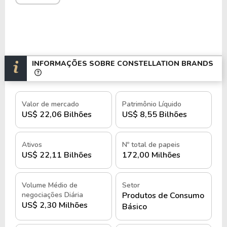
de suprimentos integrada e canais digitais.
Fatores de mercado relevantes incluem o aumento
da demanda por bebidas premium, mudanças no
comportamento do consumidor, sazonalidade do
INFORMAÇÕES SOBRE CONSTELLATION BRANDS
setor, políticas tributárias sobre bebidas alcoólicas
e concorrência com empresas como AB InBev,
Molson Coors, Diageo e Pernod Ricard.
Valor de mercado
Patrimônio Líquido
US$ 22,06 Bilhões
US$ 8,55 Bilhões
A estrutura operacional da Constellation Brands
inclui centros de produção, engarrafamento e
Ativos
Nº total de papeis
distribuição, além de parcerias com produtores
US$ 22,11 Bilhões
172,00 Milhões
externos no México e na Europa. Seu modelo de
negócios é apoiado por operações de marketing,
logística integrada, pesquisa de mercado e inovação
Volume Médio de
Setor
negociações Diária
Produtos de Consumo
de produtos.
US$ 2,30 Milhões
Básico
As ações da Constellation Brands Inc. são