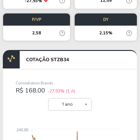
12,09
-27,93%
P/VP
DY
2,58
2,15%
COTAÇÃO STZB34
Constellation Brands
R$ 168,00
-27,93%
(1 A)
1 ano