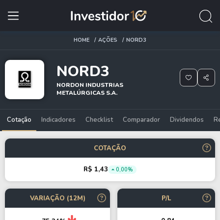
HOME
AÇÕES
NORD3
NORD3
NORDON INDUSTRIAS
METALÚRGICAS S.A.
Cotação
Indicadores
Checklist
Comparador
Dividendos
R
COTAÇÃO
R$ 1,43
0,00%
VARIAÇÃO (12M)
P/L