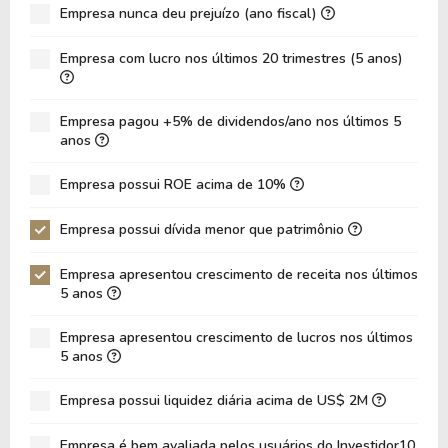
Empresa nunca deu prejuízo (ano fiscal)
ROIC
3,02%
3,29%
ROA
-59,06%
-64,69%
Empresa com lucro nos últimos 20 trimestres (5 anos)
Dívida Líquida / Ebitda
-6,41
-5,89
Dívida Líquida / Ebit
-6,41
-5,89
Empresa pagou +5% de dividendos/ano nos últimos 5
anos
Dívida Bruta / Patrimônio
-0,16
-0,16
Empresa possui ROE acima de 10%
Patrimônio / Ativos
-9,59
-9,73
Passivos / Ativos
10,59
10,73
Empresa possui dívida menor que patrimônio
Liquidez Corrente
-
0,004055
Empresa apresentou crescimento de receita nos últimos
5 anos
CAGR Receitas 5 anos
10,60%
10,60%
CAGR Lucros 5 anos
-
0,00%
Empresa apresentou crescimento de lucros nos últimos
5 anos
Empresa possui liquidez diária acima de US$ 2M
Empresa é bem avaliada pelos usuários do Investidor10