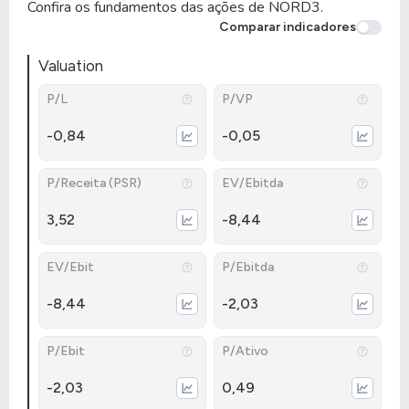
Confira os fundamentos das ações de NORD3.
Comparar indicadores
Valuation
P/L
P/VP
-0,84
-0,05
P/Receita (PSR)
EV/Ebitda
3,52
-8,44
EV/Ebit
P/Ebitda
-8,44
-2,03
P/Ebit
P/Ativo
-2,03
0,49