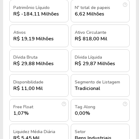
petroquímico e alimentício.
Patrimônio Líquido
Nº total de papeis
R$ -184,11 Milhões
6,62 Milhões
Nos primeiros anos, a empresa consolidou-se
como uma das principais produtoras de máquinas e
Ativos
Ativo Circulante
equipamentos para o setor de papel e celulose,
R$ 19,19 Milhões
R$ 818,00 Mil
especialmente durante a década de 1970.
Dívida Bruta
Dívida Líquida
Essa atuação destacou a Nordon no cenário
R$ 29,88 Milhões
R$ 29,87 Milhões
industrial brasileiro, contribuindo para o
Ao longo de sua
desenvolvimento do setor.
Disponibilidade
Segmento de Listagem
trajetória, a Nordon enfrentou desafios,
R$ 11,00 Mil
Tradicional
incluindo a paralisação de suas atividades
desde o ano 2000 devido à falta de novos
Free Float
Tag Along
contratos.
1,07%
0,00%
Dois anos antes, em 1998, o grupo Inepar havia
decidido entrar no processo de reestruturação da
Liquidez Média Diária
Setor
R$ 5,45 Mil
Bens Industriais