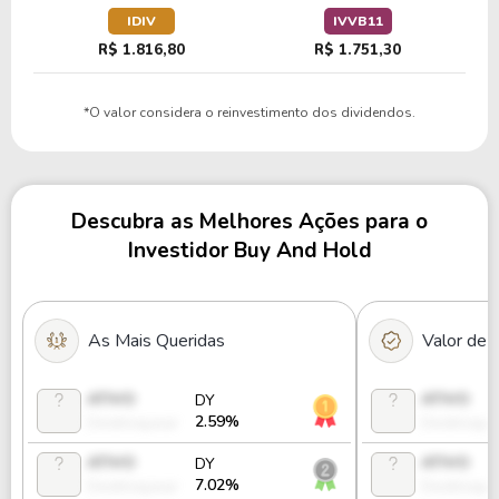
IDIV
IVVB11
R$ 1.816,80
R$ 1.751,30
*O valor considera o reinvestimento dos dividendos.
Descubra as Melhores Ações para o
Investidor Buy And Hold
As Mais Queridas
Valor de
ATIVO
ATIVO
DY
2.59%
Desbloquear
Desbloque
ATIVO
ATIVO
DY
7.02%
Desbloquear
Desbloque