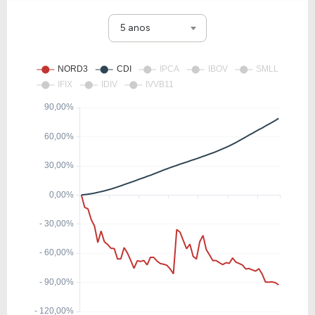
INEP4
5 anos
-0,37
-0,02
-6,00%
0,00
BDLL4
32,48
10,77
33,16%
4,15
WEGE3
40,07
3,95
9,85%
1,10
EMBJ3
7,63
1,67
21,85%
1,42
MOTV3