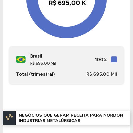
Informações Adicionais
A empresa NORDON INDUSTRIAS
METALÚRGICAS, está listada na B3 com um valor
de mercado de R$ 9,47 Milhões , tendo um
patrimônio de R$ -184,11 Milhões.
Brasil
A empresa está listada na Bolsa de Valores no
100%
R$ 695,00 Mil
setor de
Bens Industriais
e no segmento
Máquinas e Equipamentos Industriais
.
Total (trimestral)
R$ 695,00 Mil
Nos últimos 12 meses a empresa teve um
faturamento de R$ 2,69 Milhões, que gerou um
prejuízo no valor de R$ -11,34 Milhões.
NEGÓCIOS QUE GERAM RECEITA PARA NORDON
Quanto aos seus principais indicadores, a empresa
INDUSTRIAS METALÚRGICAS
possui um P/L de -0,84, um P/VP de -0,05 e nos
últimos 12 meses a empresa não pagou dividendos