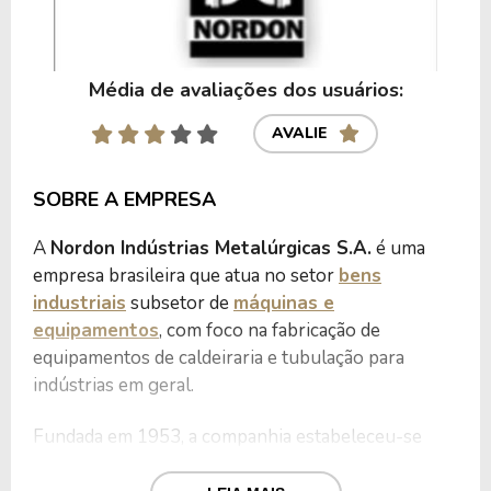
Média de avaliações dos usuários:
AVALIE
SOBRE A EMPRESA
A
Nordon Indústrias Metalúrgicas S.A.
é uma
empresa brasileira que atua no setor
bens
industriais
subsetor de
máquinas e
equipamentos
, com foco na fabricação de
equipamentos de caldeiraria e tubulação para
indústrias em geral.
Fundada em 1953, a companhia estabeleceu-se
como fornecedora de bens de capital para os