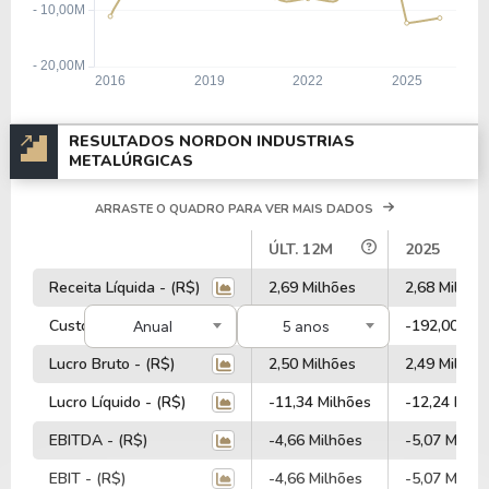
RESULTADOS NORDON INDUSTRIAS
METALÚRGICAS
ARRASTE O QUADRO PARA VER MAIS DADOS
#
ÚLT. 12M
2025
Receita Líquida - (R$)
2,69 Milhões
2,68 Milhõe
Custos - (R$)
-192,00 Mil
-192,00 Mil
Anual
5 anos
Lucro Bruto - (R$)
2,50 Milhões
2,49 Milhõe
Lucro Líquido - (R$)
-11,34 Milhões
-12,24 Milh
EBITDA - (R$)
-4,66 Milhões
-5,07 Milhõ
EBIT - (R$)
-4,66 Milhões
-5,07 Milhõ