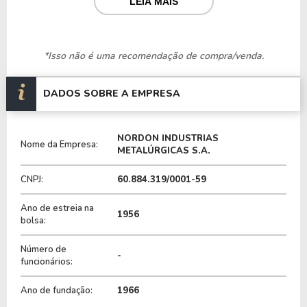
setores químico, petrolífero, petroquímico e
LEIA MAIS
alimentício.
A Nordon oferece uma gama de produtos
*Isso não é uma recomendação de compra/venda.
destinados a processos industriais, incluindo
equipamentos de caldeiraria pesada, tubulações
DADOS SOBRE A EMPRESA
industriais e outros componentes metálicos
essenciais para operações em larga escala.
NORDON INDUSTRIAS
Nome da Empresa:
Seus principais clientes estão nos setores químico,
METALÚRGICAS S.A.
petrolífero, petroquímico e alimentício, tanto no
CNPJ:
60.884.319/0001-59
mercado nacional quanto no internacional.
Ano de estreia na
1956
A empresa opera no mercado nacional, atendendo
bolsa:
clientes em diversas regiões do Brasil, e também
Número de
no mercado internacional, exportando seus
-
funcionários:
produtos para países da América Latina e outros
mercados.
Ano de fundação:
1966