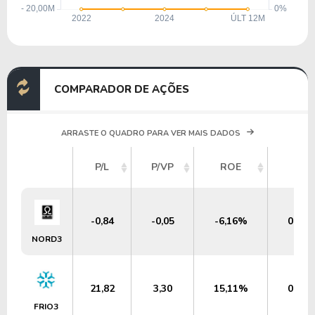
COMPARADOR DE AÇÕES
ARRASTE O QUADRO PARA VER MAIS DADOS
P/L
P/VP
ROE
DY
-0,84
-0,05
-6,16%
0,00
NORD3
21,82
3,30
15,11%
0,00
FRIO3