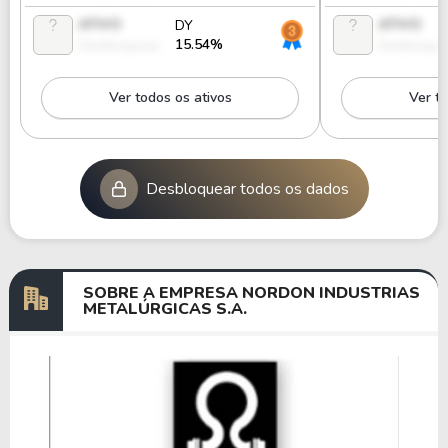
ATIVO
ATIVO
DY
15.54%
Desbloquear
Desbloque
Ver todos os ativos
Ver to
Desbloquear todos os dados
SOBRE A EMPRESA NORDON INDUSTRIAS
METALÚRGICAS S.A.