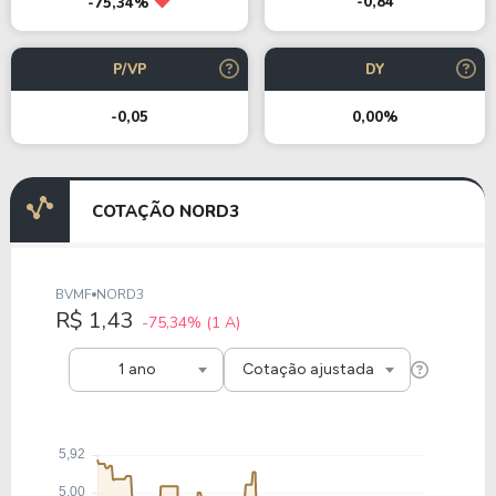
-0,84
-75,34%
P/VP
DY
-0,05
0,00%
COTAÇÃO NORD3
BVMF
NORD3
R$ 1,43
-75,34%
(1 A)
1 ano
Cotação ajustada