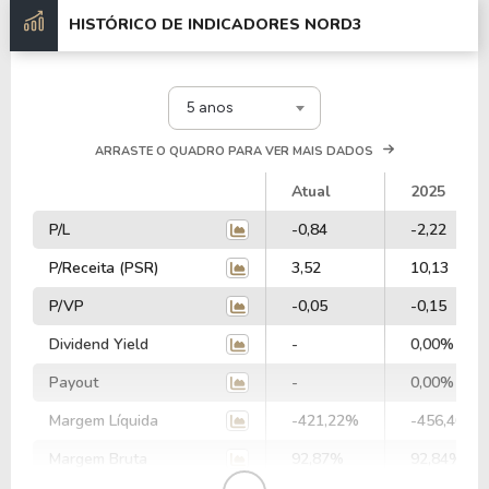
HISTÓRICO DE INDICADORES
NORD3
5 anos
ARRASTE O QUADRO PARA VER MAIS DADOS
Atual
2025
P/L
-0,84
-2,22
P/Receita (PSR)
3,52
10,13
P/VP
-0,05
-0,15
Dividend Yield
-
0,00%
Payout
-
0,00%
Margem Líquida
-421,22%
-456,40%
Margem Bruta
92,87%
92,84%