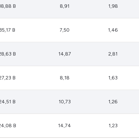
HASH11
Google
Dogecoin
38,88 B
8,91
1,98
GOLD11
Meta
Solana
XINA11
Coca-Cola
Cardano
35,17 B
7,50
1,46
Ver todos
Ver todos
Ver todos
28,63 B
14,87
2,81
27,23 B
8,18
1,63
24,51 B
10,73
1,26
24,08 B
14,74
1,23