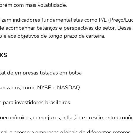
porém com mais volatilidade.
tilizam indicadores fundamentalistas como P/L (Preço/Lu
de acompanhar balanços e perspectivas do setor. Dessa 
o e aos objetivos de longo prazo da carteira.
KS
tal de empresas listadas em bolsa.
ganizados, como NYSE e NASDAQ.
 para investidores brasileiros.
roeconômicos, como juros, inflação e crescimento econô
onal e acesso a empresas globais de diferentes setores.