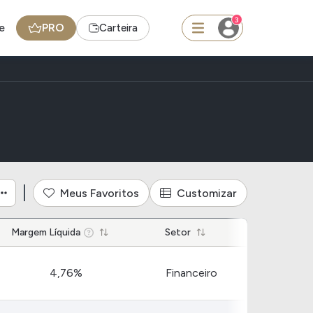
3
e
PRO
Carteira
squisar
Ferramenta
Dividendos
Meus Favoritos
Customizar
edas
Ideias
Margem Líquida
Setor
Agenda de Dividendos
4,76%
Financeiro
Radar do Dividendo Inteligente
oin - BNB
Carteiras Recomendadas