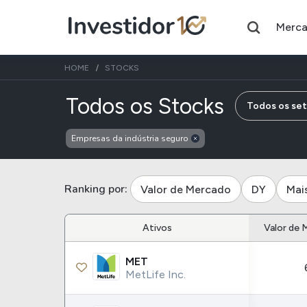
Merc
HOME
STOCKS
de empre
Todos os Stocks
Todos os se
Empresas da indústria seguro
Assuntos do momento
Índice
Ação
Ibovespa
Petrobras
Ranking por:
Valor de Mercado
DY
Mai
Ações
FIIs
Ativos
Valor de 
Taesa
XPML11
MET
Itausa
RECR11
MetLife Inc.
Ambev
HGLG11