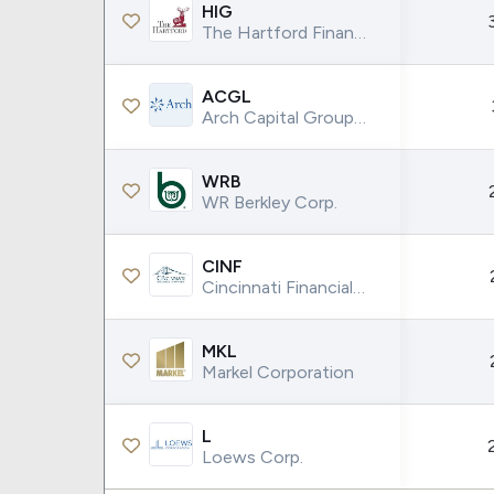
Weg
XPLG11
HIG
The Hartford Financial Services Group Inc.
Klabin
KNRI11
Petrobrás
KNCR11
ACGL
Ver todos
Ver todos
Arch Capital Group Ltd.
WRB
WR Berkley Corp.
CINF
Cincinnati Financial Corporation
MKL
Markel Corporation
L
Loews Corp.