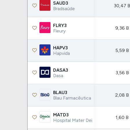
Weg
XPLG11
SAUD3
30,47 
Bradsaúde
Klabin
KNRI11
Petrobrás
KNCR11
FLRY3
9,36 B
Ver todos
Ver todos
Fleury
HAPV3
5,59 B
Hapvida
DASA3
3,56 B
Dasa
BLAU3
2,08 B
Blau Farmacêutica
MATD3
1,60 B
Hospital Mater Dei