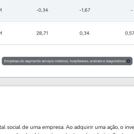
M
-0,34
-1,67
-
M
28,71
0,34
0,5
Empresas do segmento serviços médicos, hospitalares, análises e diagnósticos
al social de uma empresa. Ao adquirir uma ação, o inve