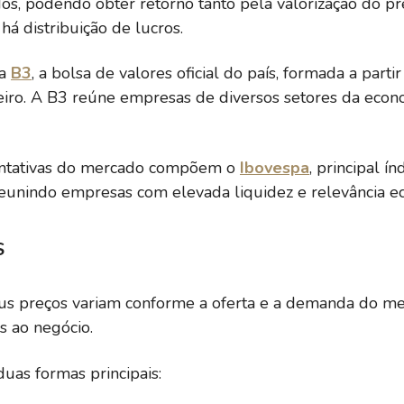
ados, podendo obter retorno tanto pela valorização do 
á distribuição de lucros.
na
B3
, a bolsa de valores oficial do país, formada a par
eiro. A B3 reúne empresas de diversos setores da econ
entativas do mercado compõem o
Ibovespa
, principal í
eunindo empresas com elevada liquidez e relevância e
S
eus preços variam conforme a oferta e a demanda do me
s ao negócio.
uas formas principais: