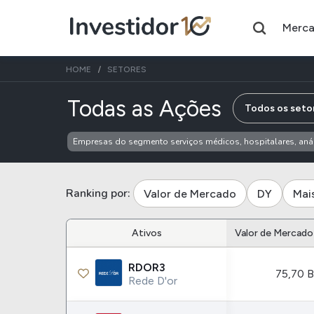
Merc
HOME
SETORES
de empres
Todas as Ações
Todos os seto
Empresas do segmento serviços médicos, hospitalares, anál
Assuntos do momento
Índice
Índice
Ibovespa
Selic
Ranking por:
Valor de Mercado
DY
Mai
Ações
FIIs
Ativos
Valor de Mercado
Taesa
XPML11
RDOR3
75,70 B
Itausa
RECR11
Rede D'or
Ambev
HGLG11