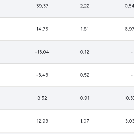
HASH11
Google
Dogecoin
B
39,37
2,22
0,5
GOLD11
Meta
Solana
XINA11
Coca-Cola
Cardano
14,75
1,81
6,9
Ver todos
Ver todos
Ver todos
-13,04
0,12
-
-3,43
0,52
-
8,52
0,91
10,
12,93
1,07
3,0