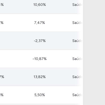
Comparador de Ativos
4%
10,60%
Saúde
As Ações Mais Buscadas
Guia do Iniciante
7%
7,47%
Saúde
-2,37%
Saúde
-10,87%
Saúde
37%
13,82%
Saúde
3%
5,50%
Saúde