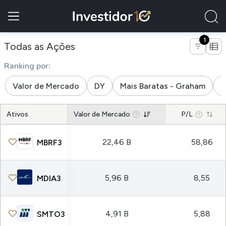
1
de empresas do subsetor aliment
Todas as Ações
Ranking por:
Valor de Mercado
DY
Mais Baratas - Graham
M
Ativos
Valor de Mercado
P/L
22,46 B
58,86
MBRF3
5,96 B
8,55
MDIA3
4,91 B
5,88
SMTO3