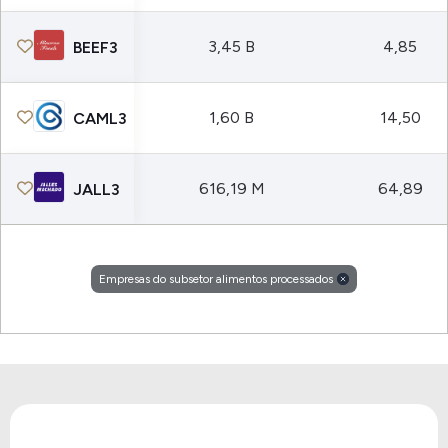
3,45 B
4,85
BEEF3
1,60 B
14,50
CAML3
616,19 M
64,89
JALL3
Empresas do subsetor alimentos processados