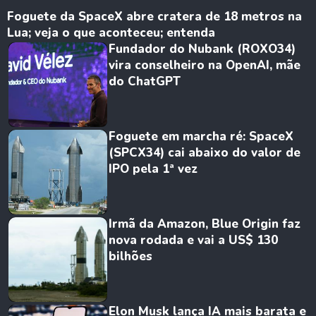
Foguete da SpaceX abre cratera de 18 metros na
Lua; veja o que aconteceu; entenda
Fundador do Nubank (ROXO34)
vira conselheiro na OpenAI, mãe
do ChatGPT
Foguete em marcha ré: SpaceX
(SPCX34) cai abaixo do valor de
IPO pela 1ª vez
Irmã da Amazon, Blue Origin faz
nova rodada e vai a US$ 130
bilhões
Elon Musk lança IA mais barata e