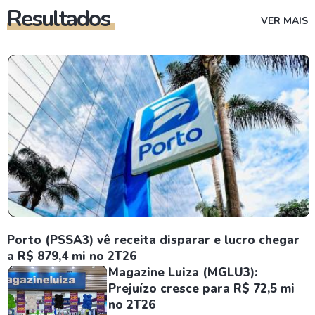
Resultados
VER MAIS
Porto (PSSA3) vê receita disparar e lucro chegar
a R$ 879,4 mi no 2T26
Magazine Luiza (MGLU3):
Prejuízo cresce para R$ 72,5 mi
no 2T26