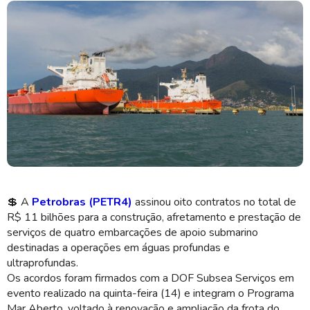
As unidades serão construídas no estaleiro Navship, em Navegantes
(SC) (Imagem: Shutterstock)
💲
A
Petrobras (PETR4)
assinou oito contratos no total de
R$ 11 bilhões para a construção, afretamento e prestação de
serviços de quatro embarcações de apoio submarino
destinadas a operações em águas profundas e
ultraprofundas.
Os acordos foram firmados com a DOF Subsea Serviços em
evento realizado na quinta-feira (14) e integram o Programa
Mar Aberto, voltado à renovação e ampliação da frota do