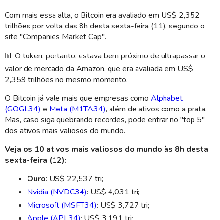
Com mais essa alta, o Bitcoin era avaliado em US$ 2,352
trilhões por volta das 8h desta sexta-feira (11), segundo o
site "
Companies
Market
Cap
".
📊
O token, portanto, estava bem próximo de ultrapassar o
valor de mercado da
Amazon
, que era avaliada em US$
2,359 trilhões no mesmo momento.
O Bitcoin já vale mais que empresas como
Alphabet
(GOGL34)
e
Meta (M1TA34)
, além de ativos como a prata.
Mas, caso siga quebrando recordes, pode
entrar no "top 5"
dos ativos mais valiosos do mundo.
Veja os 10 ativos mais valiosos do mundo às 8h desta
sexta-feira (12):
Ouro
: US$ 22,537 tri;
Nvidia (NVDC34)
: US$ 4,031 tri;
Microsoft (MSFT34)
: US$ 3,727 tri;
Apple (APL34)
: US$ 3,191 tri;