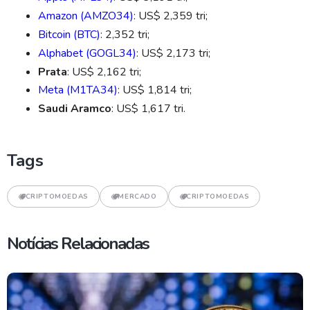
Amazon
(AMZO34)
: US$ 2,359 tri;
Bitcoin (BTC)
: 2,352 tri;
Alphabet
(GOGL34)
: US$ 2,173 tri;
Prata
: US$ 2,162 tri;
Meta (M1TA34)
: US$ 1,814 tri;
Saudi
Aramco
: US$ 1,617 tri.
Tags
CRIPTOMOEDAS
MERCADO
CRIPTOMOEDAS
Notícias Relacionadas