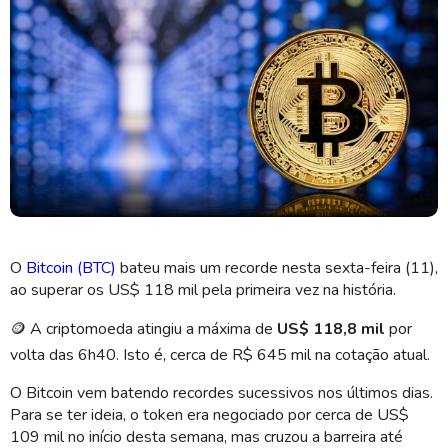
Bitcoin entrou no 3º dia seguido de recordes nesta 6ª (Imagem:
Shutterstock)
O
Bitcoin (BTC)
bateu mais um recorde nesta sexta-feira (11),
ao superar os US$ 118 mil pela primeira vez na história.
🪙
A criptomoeda atingiu a máxima de
US$ 118,8 mil
por
volta das 6h40.
Isto é, cerca de R$ 645 mil na cotação atual.
O Bitcoin vem batendo recordes sucessivos nos últimos dias.
Para se ter ideia, o token
era negociado por cerca de US$
109 mil no início desta semana, mas
cruzou a barreira até