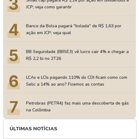
3
Small cap pagará R$ 1,14 por ação em dividendos e
JCP; veja como garantir
4
Banco da Bolsa pagará "bolada" de R$ 1,63 por
ação em JCP; veja qual
5
BB Seguridade (BBSE3) vê lucro cair 4% e chegar a
R$ 2,2 bi no 2T26
6
LCAs e LCIs pagando 110% do CDI ficam como com
Selic a 14% ao ano? Fizemos as contas
7
Petrobras (PETR4) faz mais uma descoberta de gás
na Colômbia
ÚLTIMAS NOTÍCIAS