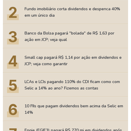
2
Fundo imobiliário corta dividendos e despenca 40%
em um único dia
3
Banco da Bolsa pagará "bolada" de R$ 1,63 por
ação em JCP; veja qual
4
Small cap pagará R$ 1,14 por ação em dividendos e
JCP; veja como garantir
5
LCAs e LCIs pagando 110% do CDI ficam como com
Selic a 14% ao ano? Fizemos as contas
6
10 FIIs que pagam dividendos bem acima da Selic em
14%
Engie (EGIE3) pagará R$ 770 mi em dividendos após