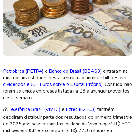
Outras 4 empresas aprovaram programas de recompra de ações
(Imagem: Shutterstock)
Petrobras (PETR4)
e
Banco do Brasil (BBAS3)
entraram na
mira dos investidores nesta semana ao anunciar bilhões em
dividendos e JCP (Juros sobre o Capital Próprio)
. Contudo, não
foram as únicas empresas listada na B3 a anunciar proventos
nesta semana.
💰
Telefônica Brasil (VIVT3)
e
Eztec (EZTC3)
também
decidiram distribuir parte dos resultados do primeiro trimestre
de 2025 aos seus acionistas. A dona da Vivo pagará R$ 500
milhões em JCP e a construtora, R$ 22,3 milhões em