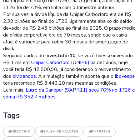
diafragma em março de 2026). Na Argentina, a utilização no
1T26 foi de 73%, em linha com o trimestre anterior.
Por sua vez, a dívida líquida da Unipar Carbocloro era de R$
2,39 bilhões ao final do 1T26, ligeiramente abaixo do saldo
devedor de R$ 2,43 bilhões ao final de 2025. O prazo médio
da dívida corporativa era de 70 meses, sendo que o caixa
atual é suficiente para cobrir 30 meses de amortização de
dívida.
Segundo dados do
Investidor10
, se você tivesse investido
R$ 1 mil em
Unipar Carbocloro (UNIP6)
há dez anos, hoje
você teria R$ 48.800,90, já considerando o reinvestimento
dos
dividendos
. A simulação também aponta que o
Ibovespa
teria retornado R$ 3.443,20 nas mesmas condições.
Leia mais:
Lucro da Sanepar (SAPR11) seca 70% no 1T26 e
soma R$ 352,7 milhões
Tags
NEGÓCIOS
BOLSA DE VALORES
EMPRESAS