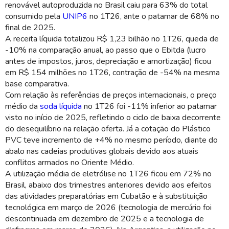
renovável autoproduzida no Brasil caiu para 63% do total
consumido pela
UNIP6
no 1T26, ante o patamar de 68% no
final de 2025.
A receita líquida totalizou R$ 1,23 bilhão no 1T26, queda de
-10% na comparação anual, ao passo que o Ebitda (lucro
antes de impostos, juros, depreciação e amortização) ficou
em R$ 154 milhões no 1T26, contração de -54% na mesma
base comparativa.
Com relação às referências de preços internacionais, o preço
médio da
soda líquida
no 1T26 foi -11% inferior ao patamar
visto no início de 2025, refletindo o ciclo de baixa decorrente
do desequilíbrio na relação oferta. Já a cotação do Plástico
PVC teve incremento de +4% no mesmo período, diante do
abalo nas cadeias produtivas globais devido aos atuais
conflitos armados no Oriente Médio.
A utilização média de eletrólise no 1T26 ficou em 72% no
Brasil, abaixo dos trimestres anteriores devido aos efeitos
das atividades preparatórias em Cubatão e à substituição
tecnológica em março de 2026 (tecnologia de mercúrio foi
descontinuada em dezembro de 2025 e a tecnologia de