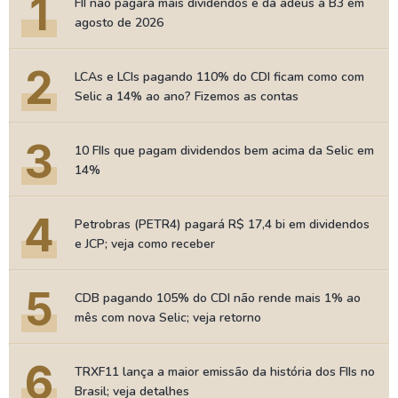
1
FII não pagará mais dividendos e dá adeus à B3 em
agosto de 2026
2
LCAs e LCIs pagando 110% do CDI ficam como com
Selic a 14% ao ano? Fizemos as contas
3
10 FIIs que pagam dividendos bem acima da Selic em
14%
4
Petrobras (PETR4) pagará R$ 17,4 bi em dividendos
e JCP; veja como receber
5
CDB pagando 105% do CDI não rende mais 1% ao
mês com nova Selic; veja retorno
6
TRXF11 lança a maior emissão da história dos FIIs no
Brasil; veja detalhes