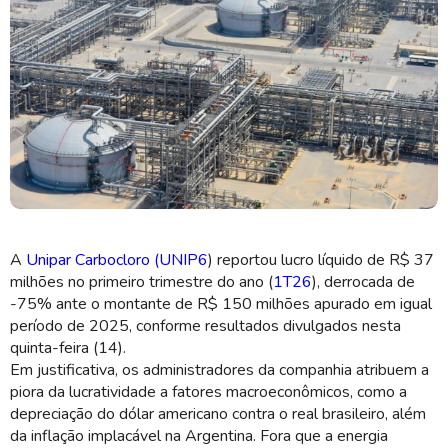
Depreciação do dólar e inflação persistente na Argentina afetam UNIP6
(Imagem: Divulgação/Unipar Carbocloro)
A
Unipar Carbocloro (UNIP6
) reportou lucro líquido de R$ 37
milhões no primeiro trimestre do ano (
1T26
), derrocada de
-75% ante o montante de R$ 150 milhões apurado em igual
período de 2025, conforme resultados divulgados nesta
quinta-feira (14).
Em justificativa, os administradores da companhia atribuem a
piora da lucratividade a fatores macroeconômicos, como a
depreciação do dólar americano contra o real brasileiro, além
da inflação implacável na Argentina. Fora que a energia