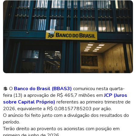
O anúncio foi feito junto com a divulgação dos resultados do período
(Imagem: Shutterstock)
💲
O
Banco do Brasil (BBAS3)
comunicou nesta quarta-
feira (13) a aprovação de R$ 465,7 milhões em
JCP (Juros
sobre Capital Próprio)
referentes ao primeiro trimestre de
2026, equivalente a R$ 0,08157785203 por ação.
O anúncio foi feito junto com a divulgação dos resultados do
período.
Terão direito ao provento os acionistas com posição em
primeiro de junho de 2026.