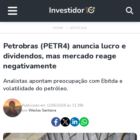
HOME
NOTÍCIAS
Petrobras (PETR4) anuncia lucro e
dividendos, mas mercado reage
negativamente
Analistas apontam preocupação com Ebitda e
volatilidade do petróleo.
Publicado em 12/05/2026 às 11:38h
por
Wesley Santana