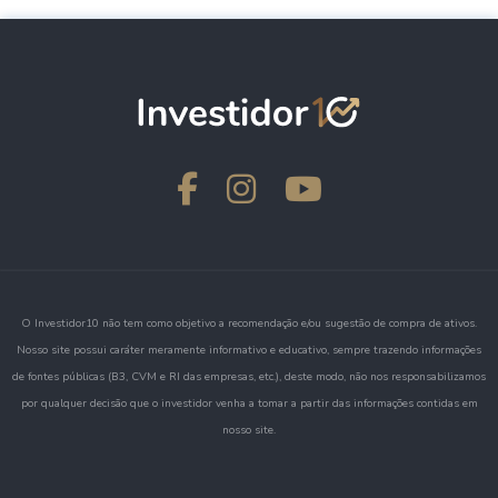
O Investidor10 não tem como objetivo a recomendação e/ou sugestão de compra de ativos.
Nosso site possui caráter meramente informativo e educativo, sempre trazendo informações
de fontes públicas (B3, CVM e RI das empresas, etc.), deste modo, não nos responsabilizamos
por qualquer decisão que o investidor venha a tomar a partir das informações contidas em
nosso site.