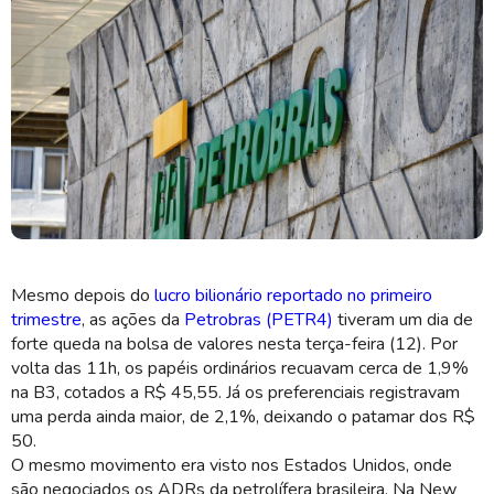
Mesmo depois do
lucro bilionário reportado no primeiro
Petrobras é a empresa mais valiosa da bolsa brasileira (Imagem:
trimestre
, as ações da
Petrobras (PETR4)
tiveram um dia de
Shutterstuck)
forte queda na bolsa de valores nesta terça-feira (12). Por
volta das 11h, os papéis ordinários recuavam cerca de 1,9%
na B3, cotados a R$ 45,55. Já os preferenciais registravam
uma perda ainda maior, de 2,1%, deixando o patamar dos R$
50.
O mesmo movimento era visto nos Estados Unidos, onde
são negociados os ADRs da petrolífera brasileira. Na New