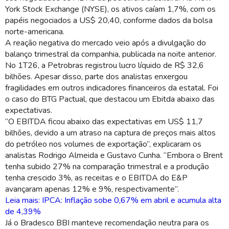
York Stock Exchange (NYSE), os ativos caíam 1,7%, com os
papéis negociados a US$ 20,40, conforme dados da bolsa
norte-americana.
A reação negativa do mercado veio após a divulgação do
balanço trimestral da companhia, publicada na noite anterior.
No 1T26, a Petrobras registrou lucro líquido de R$ 32,6
bilhões. Apesar disso, parte dos analistas enxergou
fragilidades em outros indicadores financeiros da estatal. Foi
o caso do BTG Pactual, que destacou um Ebitda abaixo das
expectativas.
“O EBITDA ficou abaixo das expectativas em US$ 11,7
bilhões, devido a um atraso na captura de preços mais altos
do petróleo nos volumes de exportação”, explicaram os
analistas Rodrigo Almeida e Gustavo Cunha. “Embora o Brent
tenha subido 27% na comparação trimestral e a produção
tenha crescido 3%, as receitas e o EBITDA do E&P
avançaram apenas 12% e 9%, respectivamente”.
Leia mais: IPCA: Inflação sobe 0,67% em abril e acumula alta
de 4,39%
Já o Bradesco BBI manteve recomendação neutra para os