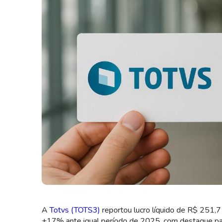
Aquisição da Linux pela Totvs dispara dívida líquida no 1T26
A
Totvs (TOTS3)
reportou lucro líquido de R$ 251,7 
+17% ante igual período de 2025, com destaque pa