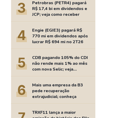
3
Petrobras (PETR4) pagará
R$ 17,4 bi em dividendos e
JCP; veja como receber
4
Engie (EGIE3) pagará R$
770 mi em dividendos após
lucrar R$ 694 mi no 2T26
5
CDB pagando 105% do CDI
não rende mais 1% ao mês
com nova Selic; veja
retorno
6
Mais uma empresa da B3
pede recuperação
extrajudicial; conheça
7
TRXF11 lança a maior