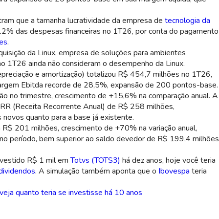
stram que a tamanha lucratividade da empresa de
tecnologia da
12% das despesas financeiras no 1T26, por conta do pagamento
es
.
aquisição da Linux, empresa de soluções para ambientes
no 1T26 ainda não consideram o desempenho da Linux.
depreciação e amortização) totalizou R$ 454,7 milhões no 1T26,
 margem Ebitda recorde de 28,5%, expansão de 200 pontos-base.
ilhão no trimestre, crescimento de +15,6% na comparação anual. A
 ARR (Receita Recorrente Anual) de R$ 258 milhões,
s novos quanto para a base já existente.
m R$ 201 milhões, crescimento de +70% na variação anual,
 no período, bem superior ao saldo devedor de R$ 199,4 milhões
investido R$ 1 mil em
Totvs (TOTS3)
há dez anos, hoje você teria
dividendos
. A simulação também aponta que o
Ibovespa
teria
a quanto teria se investisse há 10 anos