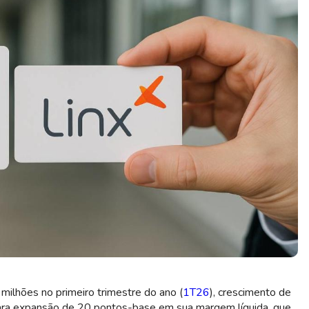
 (Imagem: Shutterstock)
milhões no primeiro trimestre do ano (
1T26
), crescimento de
ra expansão de 20 pontos-base em sua margem líquida, que