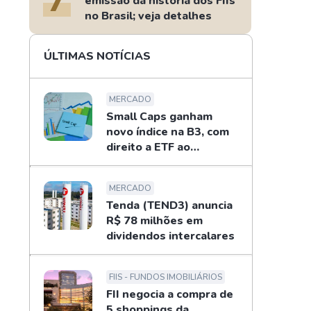
emissão da história dos FIIs
no Brasil; veja detalhes
ÚLTIMAS NOTÍCIAS
MERCADO
Small Caps ganham
novo índice na B3, com
direito a ETF ao
investidor
MERCADO
Tenda (TEND3) anuncia
R$ 78 milhões em
dividendos intercalares
FIIS - FUNDOS IMOBILIÁRIOS
FII negocia a compra de
5 shoppings da