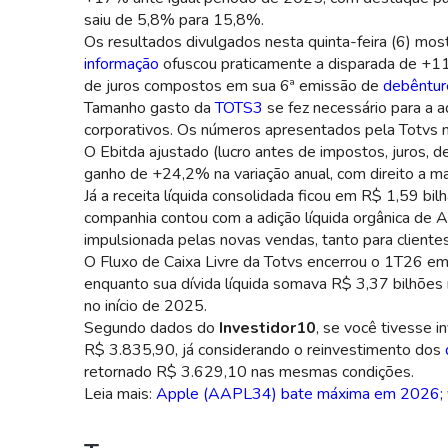
saiu de 5,8% para 15,8%.
Os resultados divulgados nesta quinta-feira (6) mo
informação
ofuscou praticamente a disparada de +1
de juros compostos em sua 6ª emissão de
debêntur
Tamanho gasto da
TOTS3
se fez necessário para a 
corporativos. Os números apresentados pela Totvs 
O Ebitda ajustado (lucro antes de impostos, juros, 
ganho de +24,2% na variação anual, com direito a
Já a receita líquida consolidada ficou em R$ 1,59 b
companhia contou com a adição líquida orgânica de
impulsionada pelas novas vendas, tanto para cliente
O Fluxo de Caixa Livre da Totvs encerrou o 1T26 e
enquanto sua dívida líquida somava R$ 3,37 bilhões
no início de 2025.
Segundo dados do
Investidor10
, se você tivesse 
R$ 3.835,90, já considerando o reinvestimento dos
retornado R$ 3.629,10 nas mesmas condições.
Leia mais:
Apple (AAPL34) bate máxima em 2026; vej