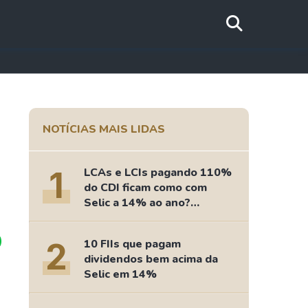
NOTÍCIAS MAIS LIDAS
1
LCAs e LCIs pagando 110%
do CDI ficam como com
Selic a 14% ao ano?
Fizemos as contas
2
10 FIIs que pagam
dividendos bem acima da
Selic em 14%