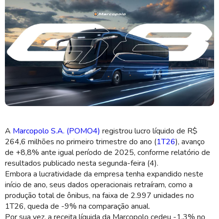
POMO4 fabricou menos ônibus no início de 2026 do que no mesmo
período de 2025 (Imagem: Divulgação/Marcopolo)
A
Marcopolo S.A. (POMO4)
registrou lucro líquido de R$
264,6 milhões no primeiro trimestre do ano (
1T26
), avanço
de +8,8% ante igual período de 2025, conforme relatório de
resultados publicado nesta segunda-feira (4).
Embora a lucratividade da empresa tenha expandido neste
início de ano, seus dados operacionais retraíram, como a
produção total de ônibus, na faixa de 2.997 unidades no
1T26, queda de -9% na comparação anual.
Por sua vez, a receita líquida da Marcopolo cedeu -1,3% no