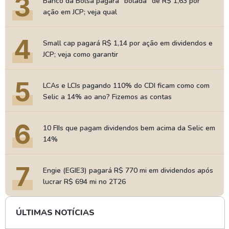
3
Banco da Bolsa pagará "bolada" de R$ 1,63 por
ação em JCP; veja qual
4
Small cap pagará R$ 1,14 por ação em dividendos e
JCP; veja como garantir
5
LCAs e LCIs pagando 110% do CDI ficam como com
Selic a 14% ao ano? Fizemos as contas
6
10 FIIs que pagam dividendos bem acima da Selic em
14%
7
Engie (EGIE3) pagará R$ 770 mi em dividendos após
lucrar R$ 694 mi no 2T26
ÚLTIMAS NOTÍCIAS