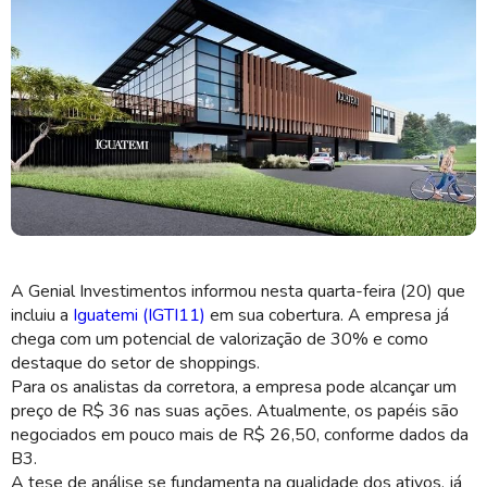
Shopping de Brasília passa por obras de expansão para ganhar novas
A Genial Investimentos informou nesta quarta-feira (20) que
lojas (Imagem: Divulgação)
incluiu a
Iguatemi (IGTI11)
em sua cobertura. A empresa já
chega com um potencial de valorização de 30% e como
destaque do setor de shoppings.
Para os analistas da corretora, a empresa pode alcançar um
preço de R$ 36 nas suas ações. Atualmente, os papéis são
negociados em pouco mais de R$ 26,50, conforme dados da
B3.
A tese de análise se fundamenta na qualidade dos ativos, já