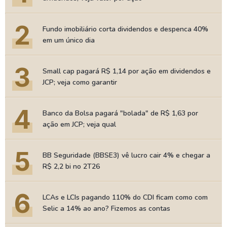
2
Fundo imobiliário corta dividendos e despenca 40%
em um único dia
3
Small cap pagará R$ 1,14 por ação em dividendos e
JCP; veja como garantir
4
Banco da Bolsa pagará "bolada" de R$ 1,63 por
ação em JCP; veja qual
5
BB Seguridade (BBSE3) vê lucro cair 4% e chegar a
R$ 2,2 bi no 2T26
6
LCAs e LCIs pagando 110% do CDI ficam como com
Selic a 14% ao ano? Fizemos as contas