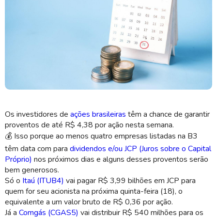
Data com ou data de corte é a data limite para garantir o provento de uma
empresa (Imagem: Shutterstock)
Os investidores de
ações brasileiras
têm a chance de garantir
proventos de até R$ 4,38 por ação nesta semana.
💰 Isso porque ao menos quatro empresas listadas na B3
têm data com para
dividendos e/ou JCP (Juros sobre o Capital
Próprio)
nos próximos dias e alguns desses proventos serão
bem generosos.
Só o
Itaú (ITUB4)
vai pagar R$ 3,99 bilhões em JCP para
quem for seu acionista na próxima quinta-feira (18), o
equivalente a um valor bruto de R$ 0,36 por ação.
Já a
Comgás (CGAS5)
vai distribuir R$ 540 milhões para os