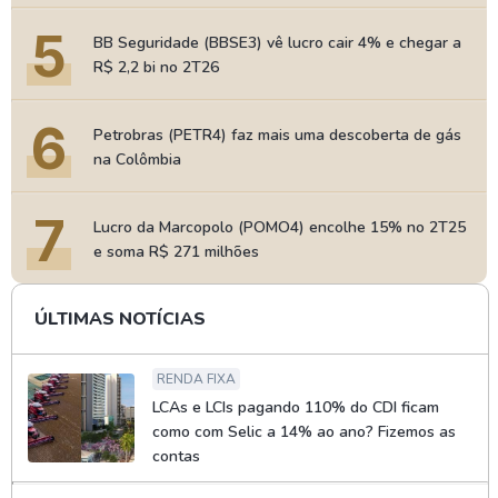
5
BB Seguridade (BBSE3) vê lucro cair 4% e chegar a
R$ 2,2 bi no 2T26
6
Petrobras (PETR4) faz mais uma descoberta de gás
na Colômbia
7
Lucro da Marcopolo (POMO4) encolhe 15% no 2T25
e soma R$ 271 milhões
ÚLTIMAS NOTÍCIAS
RENDA FIXA
LCAs e LCIs pagando 110% do CDI ficam
como com Selic a 14% ao ano? Fizemos as
contas