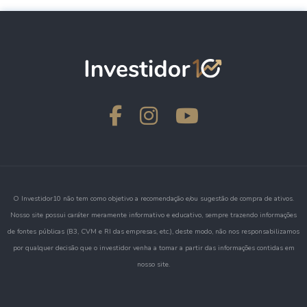
O Investidor10 não tem como objetivo a recomendação e/ou sugestão de compra de ativos.
Nosso site possui caráter meramente informativo e educativo, sempre trazendo informações
de fontes públicas (B3, CVM e RI das empresas, etc.), deste modo, não nos responsabilizamos
por qualquer decisão que o investidor venha a tomar a partir das informações contidas em
nosso site.