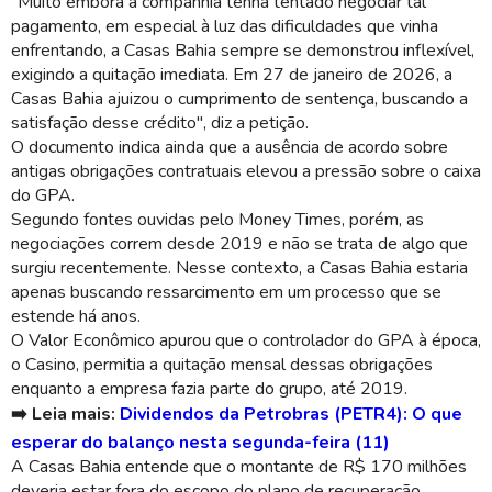
"Muito embora a companhia tenha tentado negociar tal
pagamento, em especial à luz das dificuldades que vinha
enfrentando, a Casas Bahia sempre se demonstrou inflexível,
exigindo a quitação imediata. Em 27 de janeiro de 2026, a
Casas Bahia ajuizou o cumprimento de sentença, buscando a
satisfação desse crédito", diz a petição.
O documento indica ainda que a ausência de acordo sobre
antigas obrigações contratuais elevou a pressão sobre o caixa
do GPA.
Segundo fontes ouvidas pelo Money Times, porém, as
negociações correm desde 2019 e não se trata de algo que
surgiu recentemente. Nesse contexto, a Casas Bahia estaria
apenas buscando ressarcimento em um processo que se
estende há anos.
O Valor Econômico apurou que o controlador do GPA à época,
o Casino, permitia a quitação mensal dessas obrigações
enquanto a empresa fazia parte do grupo, até 2019.
➡️ Leia mais:
Dividendos da Petrobras (PETR4): O que
esperar do balanço nesta segunda-feira (11)
A Casas Bahia entende que o montante de R$ 170 milhões
deveria estar fora do escopo do plano de recuperação