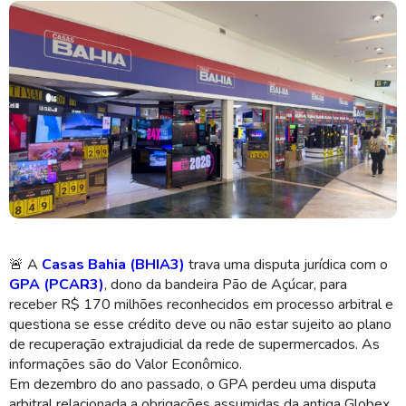
O GPA apontou a Casas Bahia como credora inflexível (Imagem:
Shutterstock)
🚨
A
Casas Bahia (BHIA3)
trava uma disputa jurídica com o
GPA (PCAR3)
, dono da bandeira Pão de Açúcar, para
receber R$ 170 milhões reconhecidos em processo arbitral e
questiona se esse crédito deve ou não estar sujeito ao plano
de recuperação extrajudicial da rede de supermercados. As
informações são do Valor Econômico.
Em dezembro do ano passado, o GPA perdeu uma disputa
arbitral relacionada a obrigações assumidas da antiga Globex,