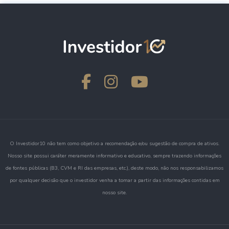
O Investidor10 não tem como objetivo a recomendação e/ou sugestão de compra de ativos.
Nosso site possui caráter meramente informativo e educativo, sempre trazendo informações
de fontes públicas (B3, CVM e RI das empresas, etc.), deste modo, não nos responsabilizamos
por qualquer decisão que o investidor venha a tomar a partir das informações contidas em
nosso site.