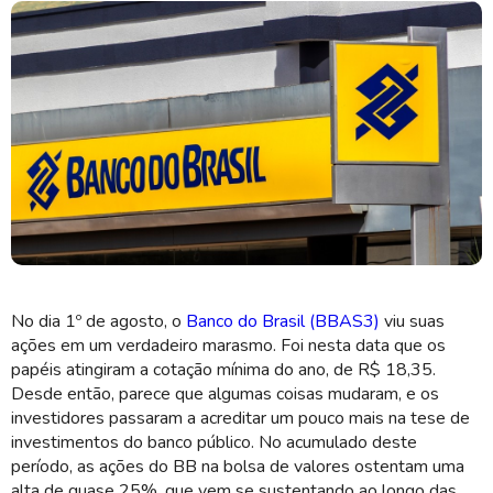
No dia 1º de agosto, o
Banco do Brasil (BBAS3)
viu suas
Banco do Brasil é a sexta maior instituição financeira do país (Imagem:
ações em um verdadeiro marasmo. Foi nesta data que os
Shutterstock)
papéis atingiram a cotação mínima do ano, de R$ 18,35.
Desde então, parece que algumas coisas mudaram, e os
investidores passaram a acreditar um pouco mais na tese de
investimentos do banco público. No acumulado deste
período, as ações do BB na bolsa de valores ostentam uma
alta de quase 25%, que vem se sustentando ao longo das