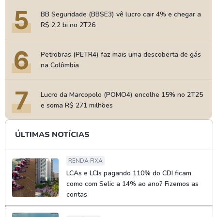
5
BB Seguridade (BBSE3) vê lucro cair 4% e chegar a
R$ 2,2 bi no 2T26
6
Petrobras (PETR4) faz mais uma descoberta de gás
na Colômbia
7
Lucro da Marcopolo (POMO4) encolhe 15% no 2T25
e soma R$ 271 milhões
ÚLTIMAS NOTÍCIAS
RENDA FIXA
LCAs e LCIs pagando 110% do CDI ficam
como com Selic a 14% ao ano? Fizemos as
contas