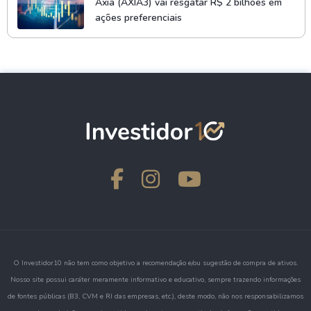
Axia (AXIA3) vai resgatar R$ 2 bilhões em
ações preferenciais
O Investidor10 não tem como objetivo a recomendação e/ou sugestão de compra de ativos.
Nosso site possui caráter meramente informativo e educativo, sempre trazendo informações
de fontes públicas (B3, CVM e RI das empresas, etc.), deste modo, não nos responsabilizamos