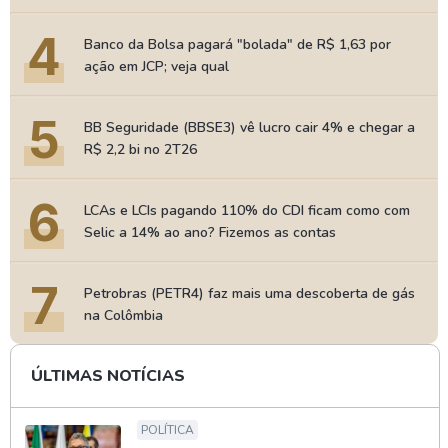
4
Banco da Bolsa pagará "bolada" de R$ 1,63 por
ação em JCP; veja qual
5
BB Seguridade (BBSE3) vê lucro cair 4% e chegar a
R$ 2,2 bi no 2T26
6
LCAs e LCIs pagando 110% do CDI ficam como com
Selic a 14% ao ano? Fizemos as contas
7
Petrobras (PETR4) faz mais uma descoberta de gás
na Colômbia
ÚLTIMAS NOTÍCIAS
POLÍTICA