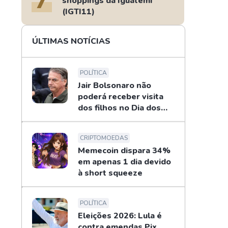
shoppings da Iguatemi
(IGTI11)
ÚLTIMAS NOTÍCIAS
POLÍTICA
Jair Bolsonaro não
poderá receber visita
dos filhos no Dia dos
Pais
CRIPTOMOEDAS
Memecoin dispara 34%
em apenas 1 dia devido
à short squeeze
POLÍTICA
Eleições 2026: Lula é
contra emendas Pix,