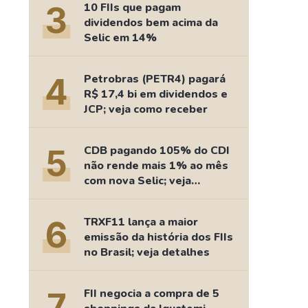
3
10 FIIs que pagam
dividendos bem acima da
Selic em 14%
4
Petrobras (PETR4) pagará
R$ 17,4 bi em dividendos e
JCP; veja como receber
5
CDB pagando 105% do CDI
não rende mais 1% ao mês
com nova Selic; veja
retorno
6
TRXF11 lança a maior
emissão da história dos FIIs
no Brasil; veja detalhes
7
FII negocia a compra de 5