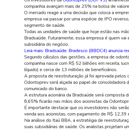
Os investidores da
Odontoprev (ODPV3)
amanhecera
companhia avançam mais de 25% na bolsa de valor
O mercado reage a uma decisão que coloca a empre
empresa vai passar por uma espécie de IPO reverso,
Odontoprev é uma das maiores operadoras de saúde, com R$
segmento de saúde.
Todas as unidades de saúde que hoje estão nas mão
Bradsaúde. Futuramente, essa empresa é quem vai e
subsidiária do negócio.
Leia mais: Bradsaúde: Bradesco (BBDC4) anuncia ree
Segundo cálculos das gestões, a empresa de odontol
companhia nasce com R$ 52 bilhões em receita, luc
líquido) e cerca de 13 milhões de beneficiários.
A proposta de reestruturação já foi aprovada pelos
Odontoprev será alçada ao papel de consolidadora 
comunicado do banco.
A estrutura acionária da Bradsaúde será composta 
8,65% ficarão nas mãos dos acionistas da Odontopr
É importante destacar que os investidores não serão
venda aos acionistas, com pagamento de R$ 12,39
Na análise do Itaú BBA, a estratégia de reestruturaç
suas subsidiárias de saúde. Os analistas projetam 