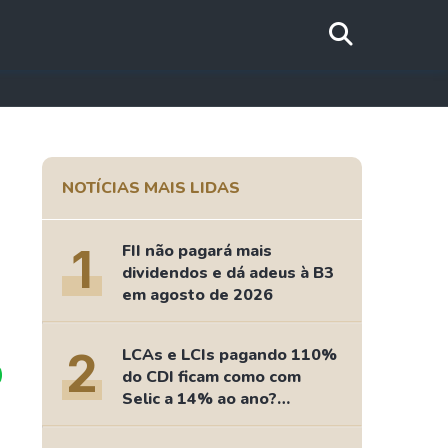
NOTÍCIAS MAIS LIDAS
1
FII não pagará mais
dividendos e dá adeus à B3
em agosto de 2026
2
LCAs e LCIs pagando 110%
do CDI ficam como com
Selic a 14% ao ano?
Fizemos as contas