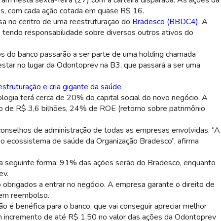
m nesta sexta-feira (27) com a carteira disparada. As ações da
es, com cada ação cotada em quase R$ 16.
sa no centro de uma reestruturação do
Bradesco (BBDC4)
. A
 tendo responsabilidade sobre diversos outros ativos do
 9 bilhões em valor de mercado (Imagem: Divulgação/B3)
s do banco passarão a ser parte de uma holding chamada
star no lugar da Odontoprev na B3, que passará a ser uma
struturação e cria gigante da saúde
ogia terá cerca de 20% do capital social do novo negócio. A
ro de R$ 3,6 bilhões, 24% de ROE (retorno sobre patrimônio
 conselhos de administração de todas as empresas envolvidas. “A
do ecossistema de saúde da Organização Bradesco”, afirma
da seguinte forma: 91% das ações serão do Bradesco, enquanto
ev.
 obrigados a entrar no negócio. A empresa garante o direito de
 em reembolso.
ão é benéfica para o banco, que vai conseguir apreciar melhor
um incremento de até R$ 1,50 no valor das ações da Odontoprev