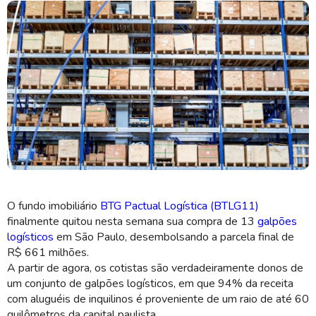
O fundo imobiliário
BTG Pactual Logística (BTLG11)
finalmente quitou nesta semana sua compra de 13
galpões
logísticos
em São Paulo, desembolsando a parcela final de
R$ 661 milhões.
A partir de agora, os cotistas são verdadeiramente donos de
um conjunto de galpões logísticos, em que 94% da receita
com aluguéis de inquilinos é proveniente de um raio de até 60
Ativos quitados do BTLG11 somam ABL de 541 mil metros quadrados
(Imagem: Divulgação/BTG Pactual)
quilômetros da capital paulista.