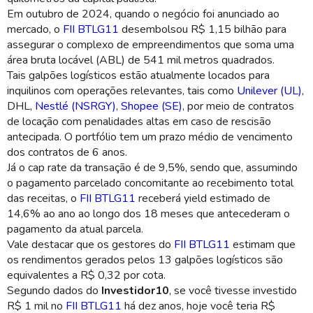
Em outubro de 2024, quando o negócio foi anunciado ao
mercado, o
FII BTLG11
desembolsou R$ 1,15 bilhão para
assegurar o complexo de empreendimentos que soma uma
área bruta locável (ABL) de 541 mil metros quadrados.
Tais galpões logísticos estão atualmente locados para
inquilinos com operações relevantes, tais como
Unilever (UL)
,
DHL,
Nestlé (NSRGY)
,
Shopee (SE)
, por meio de contratos
de locação com penalidades altas em caso de rescisão
antecipada. O portfólio tem um prazo médio de vencimento
dos contratos de 6 anos.
Já o cap rate da transação é de 9,5%, sendo que, assumindo
o pagamento parcelado concomitante ao recebimento total
das receitas, o
FII BTLG11
receberá yield estimado de
14,6% ao ano ao longo dos 18 meses que antecederam o
pagamento da atual parcela.
Vale destacar que os gestores do
FII BTLG11
estimam que
os rendimentos gerados pelos 13 galpões logísticos são
equivalentes a R$ 0,32 por cota.
Segundo dados do
Investidor10
, se você tivesse investido
R$ 1 mil no
FII BTLG11
há dez anos, hoje você teria R$