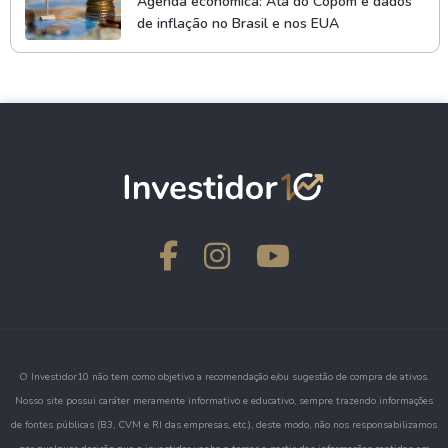
Agenda econômica: Ata do Copom e dados
de inflação no Brasil e nos EUA
O Investidor10 não tem como objetivo a recomendação e/ou sugestão de compra de ativos.
Nosso site possui caráter meramente informativo e educativo, sempre trazendo informações
de fontes públicas (B3, CVM e RI das empresas, etc.), deste modo, não nos responsabilizamos