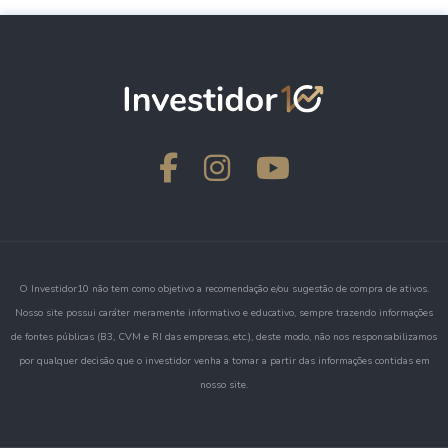
O Investidor10 não tem como objetivo a recomendação e/ou sugestão de compra de ativos.
Nosso site possui caráter meramente informativo e educativo, sempre trazendo informações
de fontes públicas (B3, CVM e RI das empresas, etc.), deste modo, não nos responsabilizamos
por qualquer decisão que o investidor venha a tomar a partir das informações contidas em
nosso site.