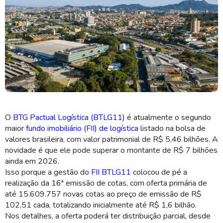
Novas cotas do FII BTLG11 são precificadas a R$ 102,51 cada (Imagem:
Shutterstock)
O
BTG Pactual Logística (BTLG11)
é atualmente o segundo
maior
fundo imobiliário (FII) de logística
listado na bolsa de
valores brasileira, com valor patrimonial de R$ 5,46 bilhões. A
novidade é que ele pode superar o montante de R$ 7 bilhões
ainda em 2026.
Isso porque a gestão do
FII BTLG11
colocou de pé a
realização da 16ª emissão de cotas, com oferta primária de
até 15.609.757 novas cotas ao preço de emissão de R$
102,51 cada, totalizando inicialmente até R$ 1,6 bilhão.
Nos detalhes, a oferta poderá ter distribuição parcial, desde