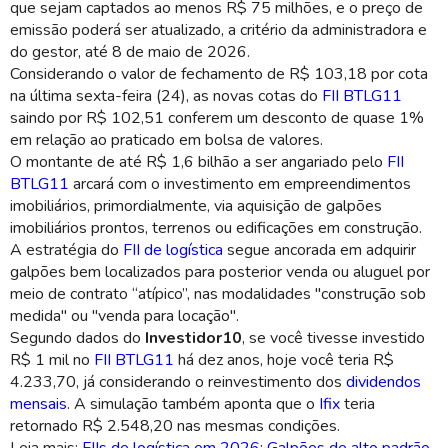
que sejam captados ao menos R$ 75 milhões, e o preço de
emissão poderá ser atualizado, a critério da administradora e
do gestor, até 8 de maio de 2026.
Considerando o valor de fechamento de R$ 103,18 por cota
na última sexta-feira (24), as novas cotas do
FII BTLG11
saindo por R$ 102,51 conferem um desconto de quase 1%
em relação ao praticado em bolsa de valores.
O montante de até R$ 1,6 bilhão a ser angariado pelo
FII
BTLG11
arcará com o investimento em empreendimentos
imobiliários, primordialmente, via aquisição de galpões
imobiliários prontos, terrenos ou edificações em construção.
A estratégia do
FII de logística
segue ancorada em adquirir
galpões bem localizados para posterior venda ou aluguel por
meio de contrato “atípico”, nas modalidades "construção sob
medida" ou "venda para locação".
Segundo dados do
Investidor10
, se você tivesse investido
R$ 1 mil no
FII BTLG11
há dez anos, hoje você teria R$
4.233,70, já considerando o reinvestimento dos
dividendos
mensais
. A simulação também aponta que o
Ifix
teria
retornado R$ 2.548,20 nas mesmas condições.