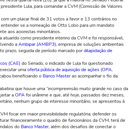
fe nesta quarta-feira (20), já que a maioria no Senado Federal
 presidente Lula, para comandar a CVM (Comissão de Valores
com um placar final de 31 votos a favor e 13 contrários no
ica entender se a nomeação de Otto Lobo para um mandato
e aos acionistas minoritários.
ha atuando como presidente interino da CVM e foi responsável,
olvendo a
Ambipar (AMBP3)
, empresa de soluções ambientais
urto prazo, seguida de período marcado por
dilapidação de
cos (CAE)
do Senado, o indicado de Lula foi questionado
 executar uma
oferta pública de aquisição de ações
(
OPA
,
cabou beneficiando o
Banco Master
ao acompanhar o fio da
abatina que houve uma “incompreensão muito grande no caso da
jeitar a
OPA
foi unânime e que, até hoje, passados dez meses,
tário, nenhum grupo de interesse minoritário, se apresentou à
M focar em maior previsibilidade regulatória, defender os
uturar financeiramente o quadro de funcionários da CVM, terá de
ândalos do
Banco Master
, além dos desafios de conectar o