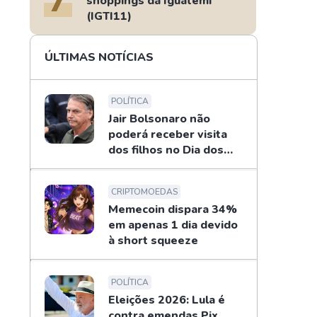
shoppings da Iguatemi
(IGTI11)
ÚLTIMAS NOTÍCIAS
POLÍTICA
Jair Bolsonaro não
poderá receber visita
dos filhos no Dia dos
Pais
CRIPTOMOEDAS
Memecoin dispara 34%
em apenas 1 dia devido
à short squeeze
POLÍTICA
Eleições 2026: Lula é
contra emendas Pix,