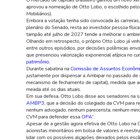
O mercado de capitais brasileiro ganhou um novo xeri
aprovou a nomeação de Otto Lobo, o escolhido pelo
Mobiliários).
Embora a votação tenha sido convocada às carreiras, 
plenário do Senado, resta ao investidor pessoa fís
tampão até julho de 2027 tende a melhorar o ambient
Olhando em retrospecto, o próprio Otto Lobo já vin
entre outros episódios, por decisões polêmicas env
que presenciou valorização exponencial atípica no c
patrimônio
.
Durante sabatina na
Comissão de Assuntos Econômi
justamente por dispensar a Ambipar no passado de
mecanismo de fechamento de capital), medida que a
meada até os dias atuais.
Em sua defesa, Otto Lobo disse aos senadores na s
AMBP3
, que a decisão do colegiado da CVM para re
nenhum advogado, nenhum parecerista, nenhum minori
CVM para defender essa
OPA
”.
Apesar de a gestão agora efetiva de Otto Lobo na CV
acionistas minoritários em bolsa de valores e reestr
lidar com os possíveis alçapões deixados pelos esc