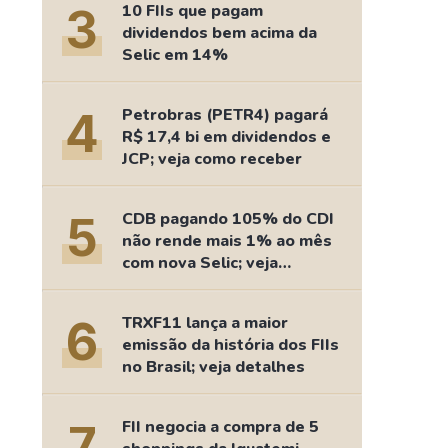
3
10 FIIs que pagam
dividendos bem acima da
Selic em 14%
4
Petrobras (PETR4) pagará
R$ 17,4 bi em dividendos e
JCP; veja como receber
5
CDB pagando 105% do CDI
não rende mais 1% ao mês
com nova Selic; veja
retorno
6
TRXF11 lança a maior
emissão da história dos FIIs
no Brasil; veja detalhes
7
FII negocia a compra de 5