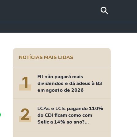
NOTÍCIAS MAIS LIDAS
1
FII não pagará mais
dividendos e dá adeus à B3
o
em agosto de 2026
2
LCAs e LCIs pagando 110%
do CDI ficam como com
Selic a 14% ao ano?
Fizemos as contas