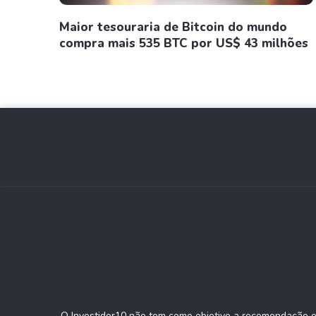
Maior tesouraria de Bitcoin do mundo
compra mais 535 BTC por US$ 43 milhões
O Investidor10 não tem como objetivo a recomendação e/