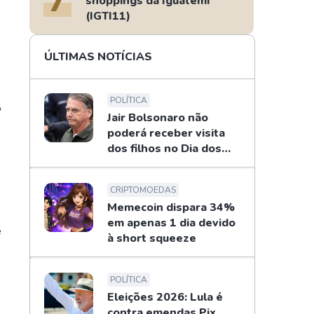
shoppings da Iguatemi
(IGTI11)
ÚLTIMAS NOTÍCIAS
POLÍTICA
5
Jair Bolsonaro não
poderá receber visita
dos filhos no Dia dos
Pais
CRIPTOMOEDAS
Memecoin dispara 34%
em apenas 1 dia devido
e
à short squeeze
POLÍTICA
Eleições 2026: Lula é
contra emendas Pix,