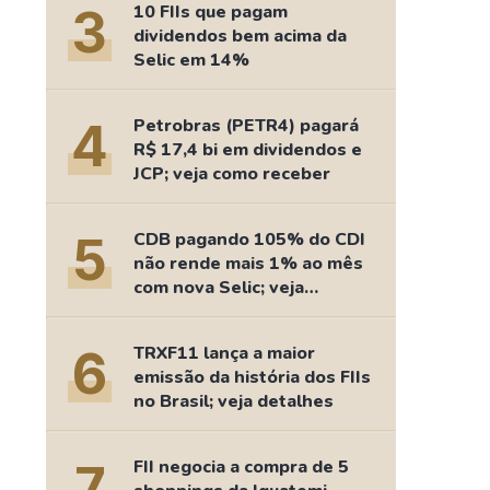
3
10 FIIs que pagam
dividendos bem acima da
Selic em 14%
4
Petrobras (PETR4) pagará
R$ 17,4 bi em dividendos e
JCP; veja como receber
5
CDB pagando 105% do CDI
não rende mais 1% ao mês
com nova Selic; veja
retorno
6
TRXF11 lança a maior
emissão da história dos FIIs
no Brasil; veja detalhes
7
FII negocia a compra de 5