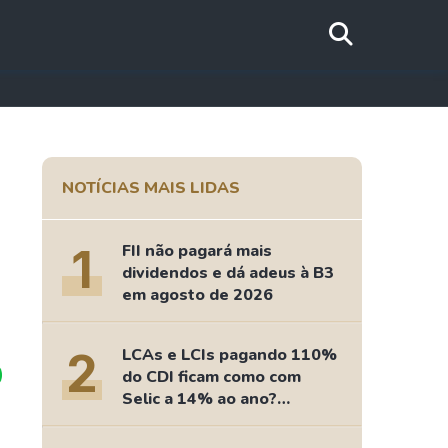
NOTÍCIAS MAIS LIDAS
1
FII não pagará mais
dividendos e dá adeus à B3
em agosto de 2026
2
LCAs e LCIs pagando 110%
do CDI ficam como com
Selic a 14% ao ano?
Fizemos as contas