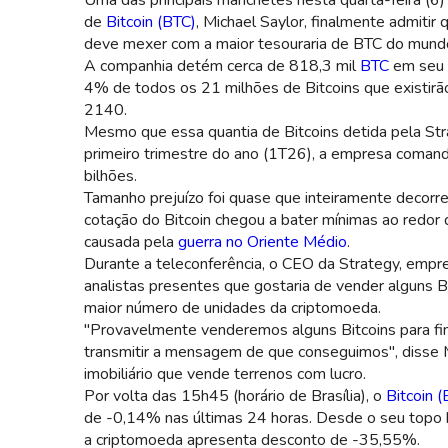
Uma das principais manchetes nesta quarta-feira (6) 
de
Bitcoin (BTC)
, Michael Saylor, finalmente admiti
deve mexer com a maior tesouraria de BTC do mund
A companhia detém cerca de 818,3 mil
BTC
em seu b
4% de todos os 21 milhões de Bitcoins que existirão 
2140.
Mesmo que essa quantia de Bitcoins detida pela Str
primeiro trimestre do ano (1T26), a empresa comand
bilhões.
Tamanho prejuízo foi quase que inteiramente decorr
cotação do Bitcoin chegou a bater mínimas ao redor 
causada pela
guerra no Oriente Médio
.
Durante a teleconferência, o CEO da Strategy, empr
analistas presentes que gostaria de vender alguns Bi
maior número de unidades da criptomoeda.
"Provavelmente venderemos alguns Bitcoins para fin
transmitir a mensagem de que conseguimos", disse M
imobiliário que vende terrenos com lucro.
Por volta das 15h45 (horário de Brasília), o
Bitcoin 
de -0,14% nas últimas 24 horas. Desde o seu topo h
a criptomoeda apresenta desconto de -35,55%.