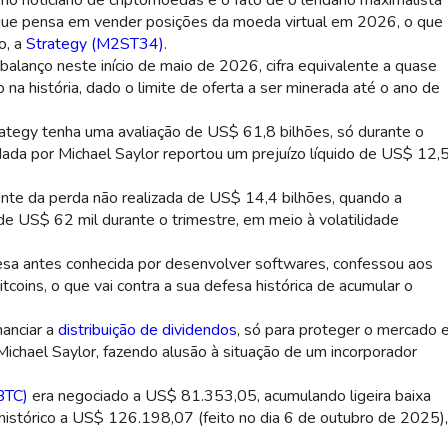
no noticiário de criptomoedas é o fato de o lendário maximalista
r que pensa em vender posições da moeda virtual em 2026, o que
o, a
Strategy (M2ST34)
.
alanço neste início de maio de 2026, cifra equivalente a quase
na história, dado o limite de oferta a ser minerada até o ano de
ategy tenha uma avaliação de US$ 61,8 bilhões, só durante o
ada por Michael Saylor reportou um prejuízo líquido de US$ 12,
ente da perda não realizada de US$ 14,4 bilhões, quando a
de US$ 62 mil durante o trimestre, em meio à volatilidade
esa antes conhecida por desenvolver softwares, confessou aos
tcoins, o que vai contra a sua defesa histórica de acumular o
anciar a
distribuição de dividendos
, só para proteger o mercado 
ichael Saylor, fazendo alusão à situação de um incorporador
(BTC)
era negociado a US$ 81.353,05, acumulando ligeira baixa
istórico a US$ 126.198,07 (feito no dia 6 de outubro de 2025),